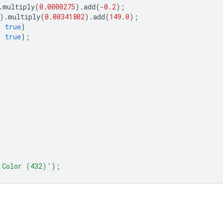
.
multiply
(
0.0000275
).
add
(
-
0.2
);
).
multiply
(
0.00341802
).
add
(
149.0
);
,
true
)
,
true
);
 Color (432)'
);