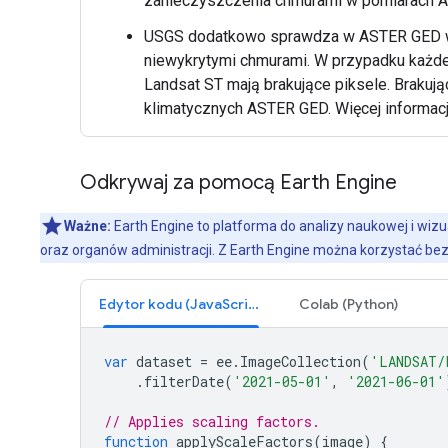
zanieczyszczenia chmurami w pomiarach 
USGS dodatkowo sprawdza w ASTER GED war
niewykrytymi chmurami. W przypadku każde
Landsat ST mają brakujące piksele. Brakują
klimatycznych ASTER GED. Więcej informacj
Odkrywaj za pomocą Earth Engine
Ważne:
Earth Engine to platforma do analizy naukowej i wizu
oraz organów administracji. Z Earth Engine można korzystać bez
Edytor kodu (JavaScript)
Colab (Python)
var
dataset
=
ee
.
ImageCollection
(
'LANDSAT/
.
filterDate
(
'2021-05-01'
,
'2021-06-01'
// Applies scaling factors.
function
applyScaleFactors
(
image
)
{