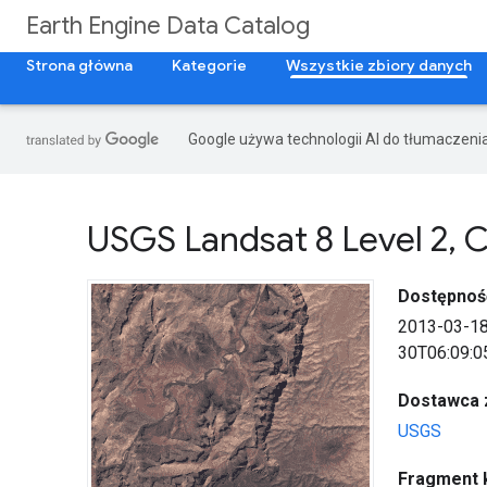
Earth Engine Data Catalog
Strona główna
Kategorie
Wszystkie zbiory danych
Google używa technologii AI do tłumaczeni
USGS Landsat 8 Level 2
,
C
Dostępnoś
2013-03-1
30T06:09:0
Dostawca 
USGS
Fragment 