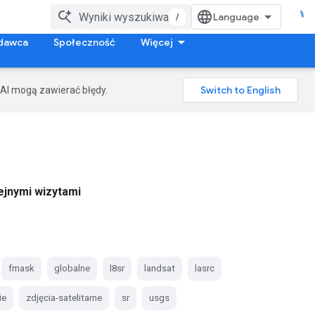
/
dawca
Społeczność
Więcej
AI mogą zawierać błędy.
ejnymi wizytami
fmask
globalne
l8sr
landsat
lasrc
ie
zdjęcia-satelitarne
sr
usgs