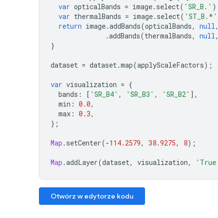
var
opticalBands
=
image
.
select
(
'SR_B.'
)
var
thermalBands
=
image
.
select
(
'ST_B.*'
return
image
.
addBands
(
opticalBands
,
null
.
addBands
(
thermalBands
,
null
}
dataset
=
dataset
.
map
(
applyScaleFactors
);
var
visualization
=
{
bands
:
[
'SR_B4'
,
'SR_B3'
,
'SR_B2'
],
min
:
0.0
,
max
:
0.3
,
};
Map
.
setCenter
(
-
114.2579
,
38.9275
,
8
);
Map
.
addLayer
(
dataset
,
visualization
,
'True
Otwórz w edytorze kodu