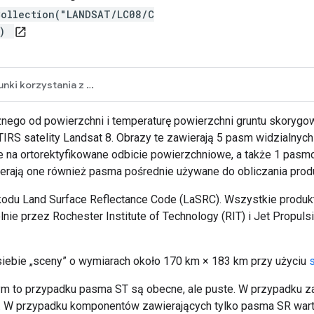
Collection("LANDSAT/LC08/C
")
open_in_new
Warunki korzystania z usługi
znego od powierzchni i temperaturę powierzchni gruntu skorygo
RS satelity Landsat 8. Obrazy te zawierają 5 pasm widzialnych 
 na ortorektyfikowane odbicie powierzchniowe, a także 1 pasmo
erają one również pasma pośrednie używane do obliczania produk
odu Land Surface Reflectance Code (LaSRC). Wszystkie produkt
 przez Rochester Institute of Technology (RIT) i Jet Propulsi
 siebie „sceny” o wymiarach około 170 km × 183 km przy użyciu
órym to przypadku pasma ST są obecne, ale puste. W przypadku
. W przypadku komponentów zawierających tylko pasma SR war