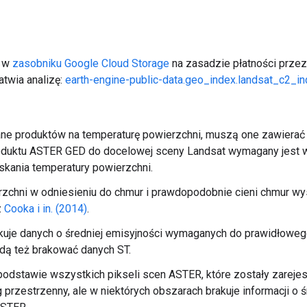
e w
zasobniku Google Cloud Storage
na zasadzie płatności prze
atwia analizę:
earth-engine-public-data.geo_index.landsat_c2_i
ne produktów na temperaturę powierzchni, muszą one zawierać z
duktu ASTER GED do docelowej sceny Landsat wymagany jest 
skania temperatury powierzchni.
chni w odniesieniu do chmur i prawdopodobnie cieni chmur wys
z
Cooka i in. (2014)
.
kuje danych o średniej emisyjności wymaganych do prawidłowego
dą też brakować danych ST.
podstawie wszystkich pikseli scen ASTER, które zostały zare
g przestrzenny, ale w niektórych obszarach brakuje informacji o