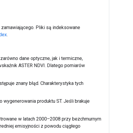
z zamawiającego. Pliki są indeksowane
ndex
.
arówno dane optyczne, jak i termiczne,
wskaźnik ASTER NDVI. Dlatego pomiarów
tępuje znany błąd. Charakterystyka tych
 wygenerowania produktu ST. Jeśli brakuje
jestrowane w latach 2000–2008 przy bezchmurnym
 średniej emisyjności z powodu ciągłego