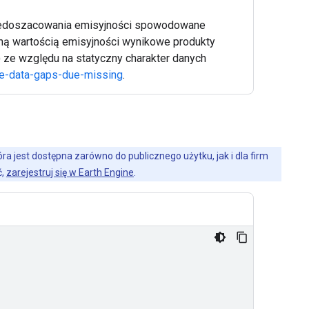
niedoszacowania emisyjności spowodowane
ną wartością emisyjności wynikowe produkty
) ze względu na statyczny charakter danych
re-data-gaps-due-missing
.
a jest dostępna zarówno do publicznego użytku, jak i dla firm
ć,
zarejestruj się w Earth Engine
.