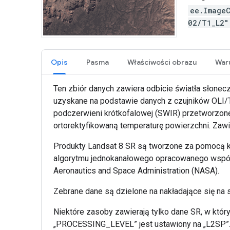
ee.Image
02/T1_L2
Opis
Pasma
Właściwości obrazu
Ten zbiór danych zawiera odbicie światła słonec
uzyskane na podstawie danych z czujników OLI/TI
podczerwieni krótkofalowej (SWIR) przetworzone
ortorektyfikowaną temperaturę powierzchni. Zawi
Produkty Landsat 8 SR są tworzone za pomocą k
algorytmu jednokanałowego opracowanego wspólnie
Aeronautics and Space Administration (NASA).
Zebrane dane są dzielone na nakładające się na
Niektóre zasoby zawierają tylko dane SR, w kt
„PROCESSING_LEVEL” jest ustawiony na „L2SP”