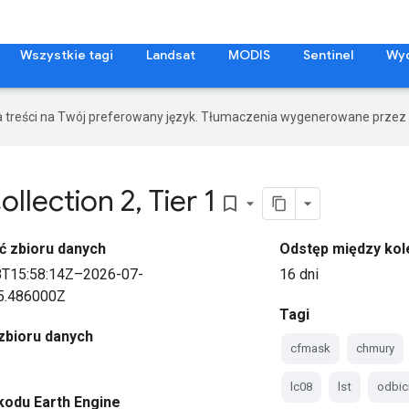
Wszystkie tagi
Landsat
MODIS
Sentinel
Wy
a treści na Twój preferowany język. Tłumaczenia wygenerowane przez 
ollection 2
,
Tier 1
bookmark_border
ć zbioru danych
Odstęp między kol
8T15:58:14Z–2026-07-
16 dni
5.486000Z
Tagi
zbioru danych
cfmask
chmury
lc08
lst
odbic
kodu Earth Engine