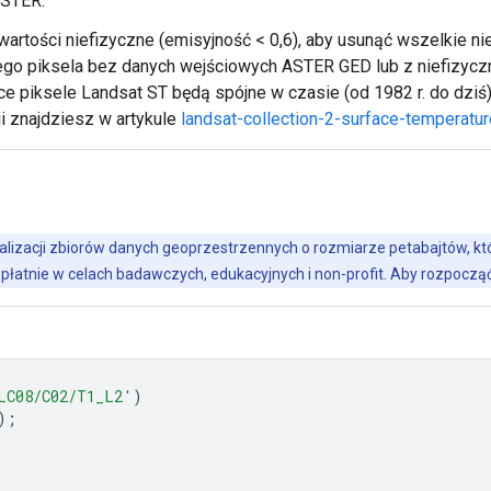
ASTER.
tości niefizyczne (emisyjność < 0,6), aby usunąć wszelkie 
go piksela bez danych wejściowych ASTER GED lub z niefizycz
ce piksele Landsat ST będą spójne w czasie (od 1982 r. do dziś
i znajdziesz w artykule
landsat-collection-2-surface-temperatu
alizacji zbiorów danych geoprzestrzennych o rozmiarze petabajtów, któr
płatnie w celach badawczych, edukacyjnych i non-profit. Aby rozpoczą
LC08/C02/T1_L2'
)
);