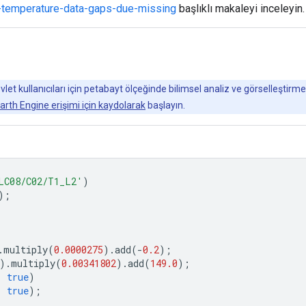
e-temperature-data-gaps-due-missing
başlıklı makaleyi inceleyin.
t kullanıcıları için petabayt ölçeğinde bilimsel analiz ve görselleştirme
arth Engine erişimi için kaydolarak
başlayın.
LC08/C02/T1_L2'
)
);
.
multiply
(
0.0000275
).
add
(
-
0.2
);
).
multiply
(
0.00341802
).
add
(
149.0
);
,
true
)
,
true
);