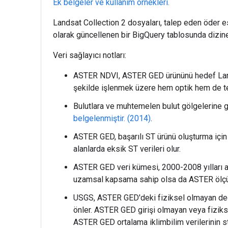
Ek belgeler ve kullanım örnekleri.
Landsat Collection 2 dosyaları, talep eden öder 
olarak güncellenen bir BigQuery tablosunda dizine
Veri sağlayıcı notları:
ASTER NDVI, ASTER GED ürününü hedef Landsa
şekilde işlenmek üzere hem optik hem de ter
Bulutlara ve muhtemelen bulut gölgelerine gör
belgelenmiştir. (2014)
.
ASTER GED, başarılı ST ürünü oluşturma için 
alanlarda eksik ST verileri olur.
ASTER GED veri kümesi, 2000-2008 yılları ar
uzamsal kapsama sahip olsa da ASTER ölçümle
USGS, ASTER GED'deki fiziksel olmayan değe
önler. ASTER GED girişi olmayan veya fiziks
ASTER GED ortalama iklimbilim verilerinin s