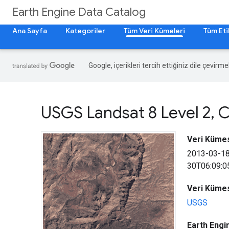
Earth Engine Data Catalog
Ana Sayfa
Kategoriler
Tüm Veri Kümeleri
Tüm Eti
Google, içerikleri tercih ettiğiniz dile çevirm
USGS Landsat 8 Level 2
,
C
Veri Kümesi
2013-03-1
30T06:09:0
Veri Kümes
USGS
Earth Engin