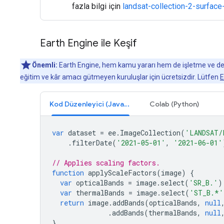
fazla bilgi için
landsat-collection-2-surfac
Earth Engine ile Keşif
Önemli:
Earth Engine, hem kamu yararı hem de işletme ve devle
eğitim ve kâr amacı gütmeyen kuruluşlar için ücretsizdir. Lütfen
E
Kod Düzenleyici (JavaScript)
Colab (Python)
var
dataset
=
ee
.
ImageCollection
(
'LANDSAT/
.
filterDate
(
'2021-05-01'
,
'2021-06-01'
// Applies scaling factors.
function
applyScaleFactors
(
image
)
{
var
opticalBands
=
image
.
select
(
'SR_B.'
)
var
thermalBands
=
image
.
select
(
'ST_B.*'
return
image
.
addBands
(
opticalBands
,
null
.
addBands
(
thermalBands
,
null
}