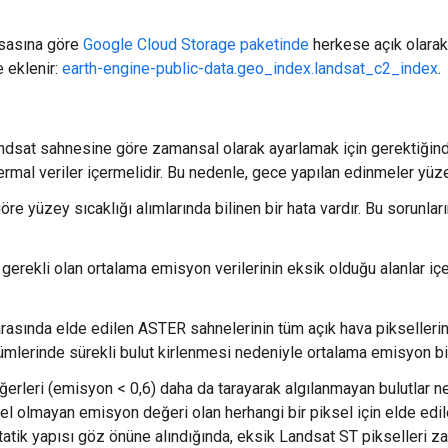
esasına göre
Google Cloud Storage paketinde
herkese açık olarak 
 eklenir:
earth-engine-public-data.geo_index.landsat_c2_index
.
t sahnesine göre zamansal olarak ayarlamak için gerektiğinden, 
mal veriler içermelidir. Bu nedenle, gece yapılan edinmeler yüze
e yüzey sıcaklığı alımlarında bilinen bir hata vardır. Bu sorunlar
gerekli olan ortalama emisyon verilerinin eksik olduğu alanlar iç
asında elde edilen ASTER sahnelerinin tüm açık hava piksellerind
rinde sürekli bulut kirlenmesi nedeniyle ortalama emisyon bilgi
rleri (emisyon < 0,6) daha da tarayarak algılanmayan bulutlar 
el olmayan emisyon değeri olan herhangi bir piksel için elde edil
tatik yapısı göz önüne alındığında, eksik Landsat ST pikselleri z