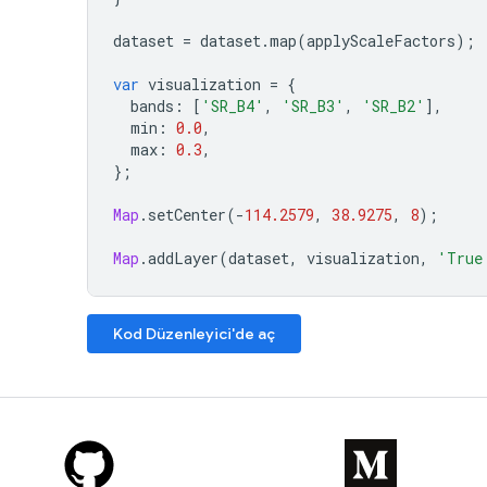
dataset
=
dataset
.
map
(
applyScaleFactors
);
var
visualization
=
{
bands
:
[
'SR_B4'
,
'SR_B3'
,
'SR_B2'
],
min
:
0.0
,
max
:
0.3
,
};
Map
.
setCenter
(
-
114.2579
,
38.9275
,
8
);
Map
.
addLayer
(
dataset
,
visualization
,
'True
Kod Düzenleyici'de aç