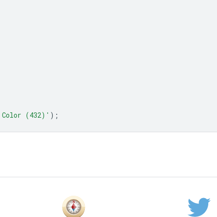
 Color (432)'
);