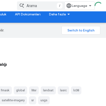
/
uluk
API Dokümanları
Daha fazla
lir.
lığı
fmask
global
l8sr
landsat
lasrc
lc08
satellite-imagery
sr
usgs