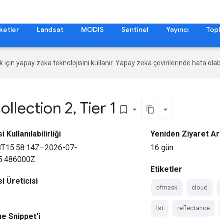
ketler
Landsat
MODIS
Sentinel
Yayıncı
Topl
ek için yapay zeka teknolojisini kullanır. Yapay zeka çevirilerinde hata olabi
ollection 2
,
Tier 1
bookmark_border
 Kullanılabilirliği
Yeniden Ziyaret Ara
8T15:58:14Z–2026-07-
16 gün
5.486000Z
Etiketler
i Üreticisi
cfmask
cloud
lst
reflectance
e Snippet'i