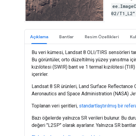
ee.Image
02/T1_L2
Açıklama
Bantlar
Resim Özellikleri
Kul
Bu veri kümesi, Landsat 8 OLI/TIRS sensörleri tara
Bu görüntüler, orto düzeltilmiş yüzey yansıtma için
kızılötesi (SWIR) bant ve 1 termal kızılötesi (TIR) 
içerirler.
Landsat 8 SR ürünleri, Land Surface Reflectance C
Aeronautics and Space Administration (NASA) Jet Pr
Toplanan veri şeritleri,
standartlaştırılmış bir refe
Bazı öğelerde yalnızca SR verileri bulunur. Bu 
değeri "L2SP" olarak ayarlanır. Yalnızca SR bantl