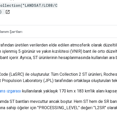
Collection("LANDSAT/LC08/C
")
open_in_new
lanım Şartları
fından üretilen verilerden elde edilen atmosferik olarak düzeltil
 işlenmiş 5 görünür ve yakın kızılötesi (VNIR) bant ile orto düzelt
bant içerir. Ayrıca, ST ürünlerinin hesaplanmasında kullanılan ara b
ode (LaSRC) ile oluşturulur. Tüm Collection 2 ST ürünleri, Roches
opulsion Laboratory (JPL) tarafından ortaklaşa oluşturulan tek kan
rans ızgarası
kullanılarak yaklaşık 170 km x 183 km'lik alanı kapsay
durumda ST bantları mevcuttur ancak boştur. Hem ST hem de SR b
arına sahip öğeler için "PROCESSING_LEVEL" değeri "L2SR" olarak 