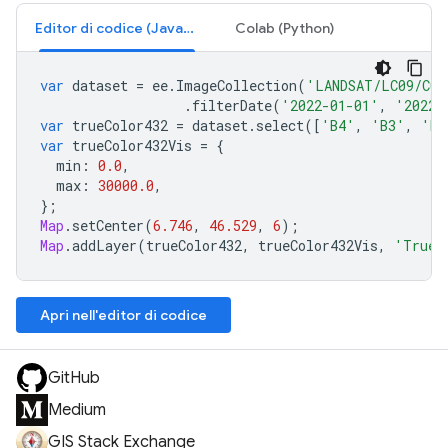
Editor di codice (JavaScript)
Colab (Python)
var
dataset
=
ee
.
ImageCollection
(
'LANDSAT/LC09/C02
.
filterDate
(
'2022-01-01'
,
'2022-
var
trueColor432
=
dataset
.
select
([
'B4'
,
'B3'
,
'B2
var
trueColor432Vis
=
{
min
:
0.0
,
max
:
30000.0
,
};
Map
.
setCenter
(
6.746
,
46.529
,
6
);
Map
.
addLayer
(
trueColor432
,
trueColor432Vis
,
'True 
Apri nell'editor di codice
GitHub
Medium
GIS Stack Exchange