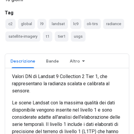
Tag
c2
global
l9
landsat
lc9
oli-tirs
radiance
satellite-imagery
t1
tier1
usgs
Descrizione
Bande
Altro
Valori DN di Landsat 9 Collection 2 Tier 1, che
rappresentano la radianza scalata e calibrata al
sensore.
Le scene Landsat con la massima qualità dei dati
disponibile vengono inserite nel livello 1 e sono
considerate adatte all'analisi dell'elaborazione delle
serie temporali. Il livello 1 include i dati elaborati di
precisione del terreno di livello 1 (L1TP) che hanno