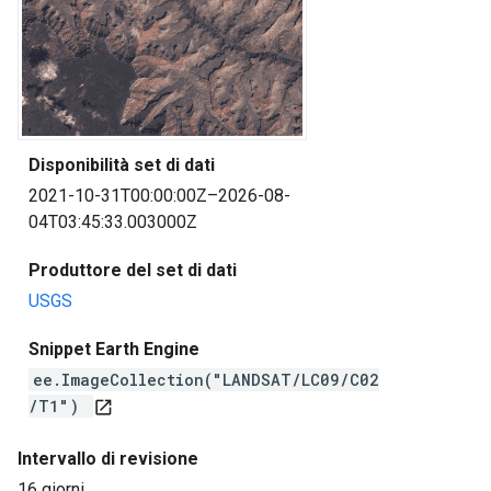
Disponibilità set di dati
2021-10-31T00:00:00Z–2026-08-
04T03:45:33.003000Z
Produttore del set di dati
USGS
Snippet Earth Engine
ee.ImageCollection("LANDSAT/LC09/C02
/T1")
open_in_new
Intervallo di revisione
16 giorni