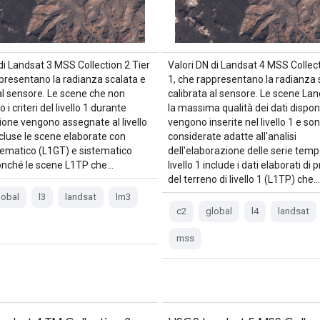
di Landsat 3 MSS Collection 2 Tier
Valori DN di Landsat 4 MSS Collect
ppresentano la radianza scalata e
1, che rappresentano la radianza 
al sensore. Le scene che non
calibrata al sensore. Le scene La
 i criteri del livello 1 durante
la massima qualità dei dati dispon
ione vengono assegnate al livello
vengono inserite nel livello 1 e so
ncluse le scene elaborate con
considerate adatte all'analisi
stematico (L1GT) e sistematico
dell'elaborazione delle serie tempor
onché le scene L1TP che…
livello 1 include i dati elaborati di 
del terreno di livello 1 (L1TP) che…
lobal
l3
landsat
lm3
c2
global
l4
landsat
mss