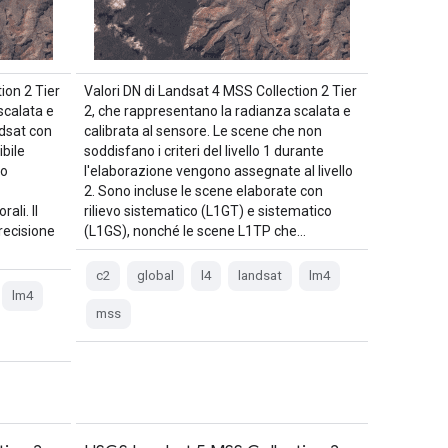
ion 2 Tier
Valori DN di Landsat 4 MSS Collection 2 Tier
scalata e
2, che rappresentano la radianza scalata e
ndsat con
calibrata al sensore. Le scene che non
ibile
soddisfano i criteri del livello 1 durante
no
l'elaborazione vengono assegnate al livello
2. Sono incluse le scene elaborate con
ali. Il
rilievo sistematico (L1GT) e sistematico
precisione
(L1GS), nonché le scene L1TP che…
c2
global
l4
landsat
lm4
lm4
mss