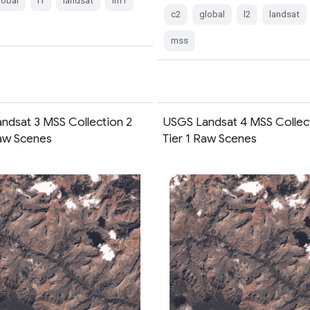
lobal
l1
landsat
lm1
c2
global
l2
landsat
mss
ndsat 3 MSS Collection 2
USGS Landsat 4 MSS Collec
Raw Scenes
Tier 1 Raw Scenes