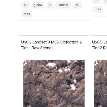
c2
g
c2
global
l1
landsat
lm1
mss
mss
USGS Landsat 3 MSS Collection 2
USGS La
Tier 1 Raw Scenes
Tier 2 