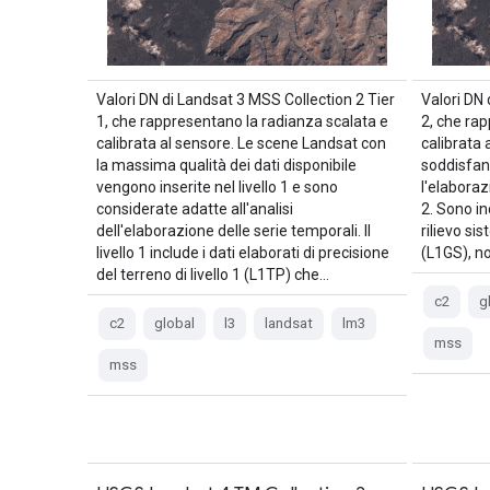
Valori DN di Landsat 3 MSS Collection 2 Tier
Valori DN 
1, che rappresentano la radianza scalata e
2, che ra
calibrata al sensore. Le scene Landsat con
calibrata 
la massima qualità dei dati disponibile
soddisfano
vengono inserite nel livello 1 e sono
l'elaboraz
considerate adatte all'analisi
2. Sono i
dell'elaborazione delle serie temporali. Il
rilievo si
livello 1 include i dati elaborati di precisione
(L1GS), n
del terreno di livello 1 (L1TP) che…
c2
g
c2
global
l3
landsat
lm3
mss
mss