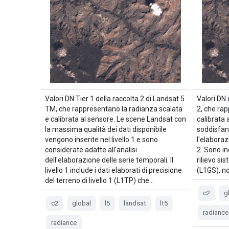
Valori DN Tier 1 della raccolta 2 di Landsat 5
Valori DN 
TM, che rappresentano la radianza scalata
2, che ra
e calibrata al sensore. Le scene Landsat con
calibrata 
la massima qualità dei dati disponibile
soddisfano
vengono inserite nel livello 1 e sono
l'elaboraz
considerate adatte all'analisi
2. Sono i
dell'elaborazione delle serie temporali. Il
rilievo si
livello 1 include i dati elaborati di precisione
(L1GS), n
del terreno di livello 1 (L1TP) che…
c2
g
c2
global
l5
landsat
lt5
radiance
radiance