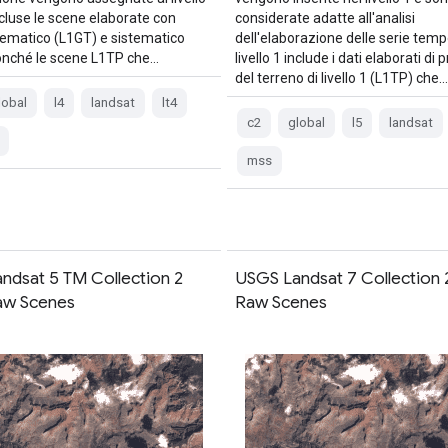
ncluse le scene elaborate con
considerate adatte all'analisi
stematico (L1GT) e sistematico
dell'elaborazione delle serie tempor
onché le scene L1TP che…
livello 1 include i dati elaborati di 
del terreno di livello 1 (L1TP) che…
lobal
l4
landsat
lt4
c2
global
l5
landsat
mss
ndsat 5 TM Collection 2
USGS Landsat 7 Collection 2
Raw Scenes
Raw Scenes