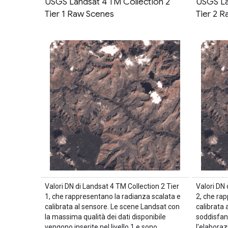
USGS Landsat 4 TM Collection 2
USGS La
Tier 1 Raw Scenes
Tier 2 
Valori DN di Landsat 4 TM Collection 2 Tier
Valori DN 
1, che rappresentano la radianza scalata e
2, che ra
calibrata al sensore. Le scene Landsat con
calibrata 
la massima qualità dei dati disponibile
soddisfano
vengono inserite nel livello 1 e sono
l'elaboraz