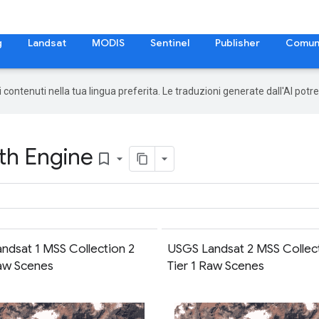
g
Landsat
MODIS
Sentinel
Publisher
Comun
 i contenuti nella tua lingua preferita. Le traduzioni generate dall'AI pot
th Engine
bookmark_border
ndsat 1 MSS Collection 2
USGS Landsat 2 MSS Collect
Raw Scenes
Tier 1 Raw Scenes