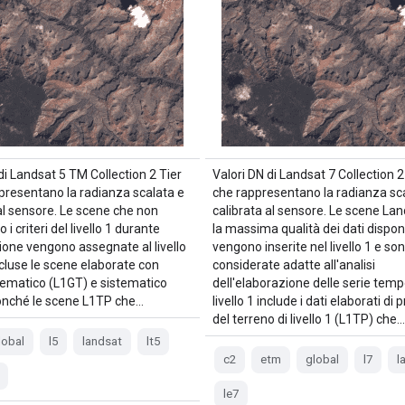
di Landsat 5 TM Collection 2 Tier
Valori DN di Landsat 7 Collection 2 
ppresentano la radianza scalata e
che rappresentano la radianza sc
al sensore. Le scene che non
calibrata al sensore. Le scene La
 i criteri del livello 1 durante
la massima qualità dei dati dispon
ione vengono assegnate al livello
vengono inserite nel livello 1 e so
ncluse le scene elaborate con
considerate adatte all'analisi
stematico (L1GT) e sistematico
dell'elaborazione delle serie tempor
onché le scene L1TP che…
livello 1 include i dati elaborati di 
del terreno di livello 1 (L1TP) che…
lobal
l5
landsat
lt5
c2
etm
global
l7
l
le7