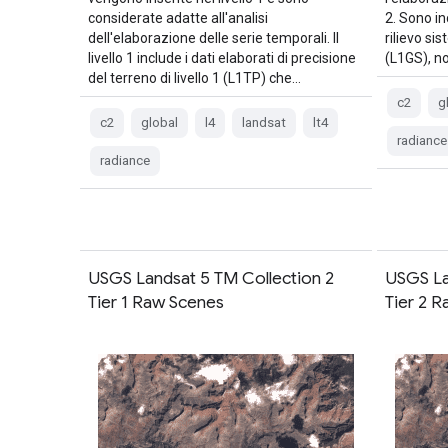
considerate adatte all'analisi
2. Sono i
dell'elaborazione delle serie temporali. Il
rilievo si
livello 1 include i dati elaborati di precisione
(L1GS), n
del terreno di livello 1 (L1TP) che…
c2
g
c2
global
l4
landsat
lt4
radiance
radiance
USGS Landsat 5 TM Collection 2
USGS La
Tier 1 Raw Scenes
Tier 2 