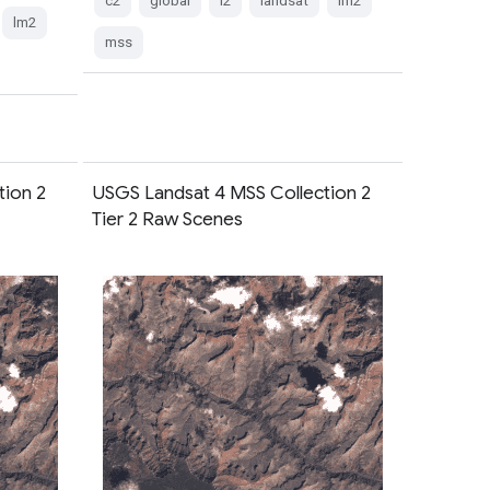
c2
global
l2
landsat
lm2
lm2
mss
tion 2
USGS Landsat 4 MSS Collection 2
Tier 2 Raw Scenes