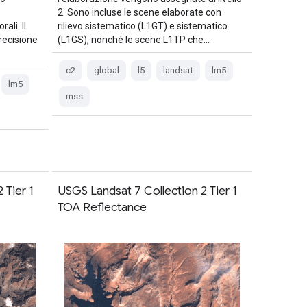
2. Sono incluse le scene elaborate con
ali. Il
rilievo sistematico (L1GT) e sistematico
precisione
(L1GS), nonché le scene L1TP che…
c2
global
l5
landsat
lm5
lm5
mss
 Tier 1
USGS Landsat 7 Collection 2 Tier 1
TOA Reflectance