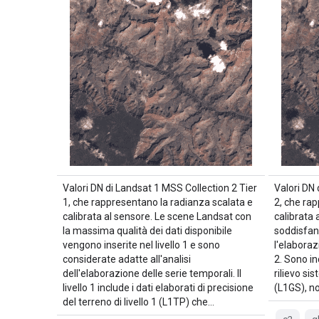
Valori DN di Landsat 1 MSS Collection 2 Tier
Valori DN 
1, che rappresentano la radianza scalata e
2, che ra
calibrata al sensore. Le scene Landsat con
calibrata 
la massima qualità dei dati disponibile
soddisfano
vengono inserite nel livello 1 e sono
l'elaboraz
considerate adatte all'analisi
2. Sono i
dell'elaborazione delle serie temporali. Il
rilievo si
livello 1 include i dati elaborati di precisione
(L1GS), n
del terreno di livello 1 (L1TP) che…