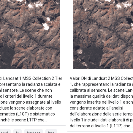
di Landsat 1 MSS Collection 2 Tier
Valori DN di Landsat 2 MSS Collect
ppresentano la radianza scalata e
1, che rappresentano la radianza 
al sensore. Le scene che non
calibrata al sensore. Le scene La
 i criteri del livello 1 durante
la massima qualità dei dati dispon
ione vengono assegnate al livello
vengono inserite nel livello 1 e so
ncluse le scene elaborate con
considerate adatte all'analisi
stematico (L1GT) e sistematico
dell'elaborazione delle serie tempor
onché le scene L1TP che…
livello 1 include i dati elaborati di 
del terreno di livello 1 (L1TP) che…