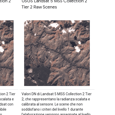
tion 2
USGS Landsat 5 MSS Collection 2
Tier 2 Raw Scenes
ion 2 Tier
Valori DN di Landsat 5 MSS Collection 2 Tier
scalata e
2, che rappresentano la radianza scalata e
ndsat con
calibrata al sensore. Le scene che non
ibile
soddisfano i criteri del livello 1 durante
no
l'elaborazione vengono assegnate al livello