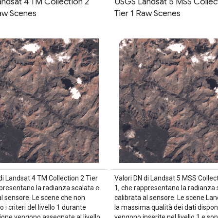
ndsat 4 TM Collection 2
USGS Landsat 5 MSS Collec
Raw Scenes
Tier 1 Raw Scenes
di Landsat 4 TM Collection 2 Tier
Valori DN di Landsat 5 MSS Collect
ppresentano la radianza scalata e
1, che rappresentano la radianza 
al sensore. Le scene che non
calibrata al sensore. Le scene La
 i criteri del livello 1 durante
la massima qualità dei dati dispon
ione vengono assegnate al livello
vengono inserite nel livello 1 e so