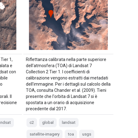
Tier 1,
Riflettanza calibrata nella parte superiore
alata e
dell'atmosfera (TOA) di Landsat 7
ndsat con
Collection 2 Tier 1. I coefficienti di
ibile
calibrazione vengono estratti dai metadati
no
dell'immagine. Per i dettagli sul calcolo della
TOA, consulta Chander et al. (2009). Tieni
ali. Il
presente che l'orbita di Landsat 7 si è
precisione
spostata a un orario di acquisizione
precedente dal 2017.
andsat
c2
global
landsat
satellite-imagery
toa
usgs