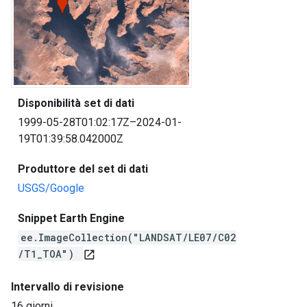
Disponibilità set di dati
1999-05-28T01:02:17Z–2024-01-
19T01:39:58.042000Z
Produttore del set di dati
USGS/Google
Snippet Earth Engine
ee.ImageCollection("LANDSAT/LE07/C02
/T1_TOA")
open_in_new
Intervallo di revisione
16 giorni