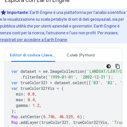
Esplora con Earth Engine
Importante:
Earth Engine è una piattaforma per l'analisi scientifica
e la visualizzazione su scala petabyte di set di dati geospaziali, sia per
pubblica utilità che per utenti aziendali e governativi. Earth Engine è
senza costi per la ricerca, l'istruzione e l'uso non profit. Per iniziare,
registrati per accedere a Earth Engine
.
Editor di codice (JavaScript)
Colab (Python)
var
dataset
=
ee
.
ImageCollection
(
'LANDSAT/LE07/C02
.
filterDate
(
'1999-01-01'
,
'2002-12-31'
);
var
trueColor321
=
dataset
.
select
([
'B3'
,
'B2'
,
'B1
var
trueColor321Vis
=
{
min
:
0.0
,
max
:
0.4
,
gamma
:
1.2
,
};
Map
.
setCenter
(
6.746
,
46.529
,
6
);
Map
.
addLayer
(
trueColor321
,
trueColor321Vis
,
'True 