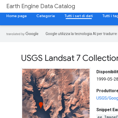
Earth Engine Data Catalog
Home page
Categorie
Tutti i set di dati
Tutti i ta
Google utilizza la tecnologia AI per tradurre
USGS Landsat 7 Collection
Disponibilit
1999-05-28
Produttore 
USGS/Goog
Snippet Ea
ee.Image