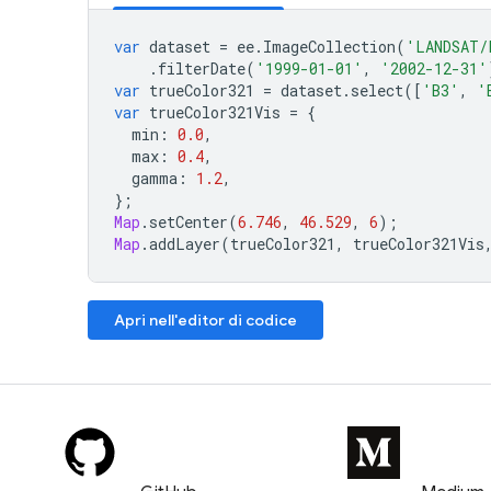
var
dataset
=
ee
.
ImageCollection
(
'LANDSAT/
.
filterDate
(
'1999-01-01'
,
'2002-12-31'
var
trueColor321
=
dataset
.
select
([
'B3'
,
'
var
trueColor321Vis
=
{
min
:
0.0
,
max
:
0.4
,
gamma
:
1.2
,
};
Map
.
setCenter
(
6.746
,
46.529
,
6
);
Map
.
addLayer
(
trueColor321
,
trueColor321Vis
Apri nell'editor di codice