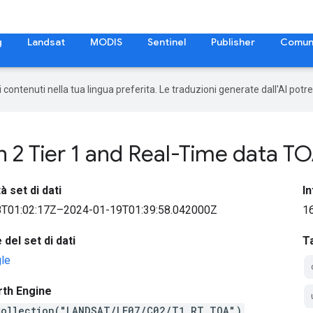
g
Landsat
MODIS
Sentinel
Publisher
Comun
 i contenuti nella tua lingua preferita. Le traduzioni generate dall'AI pot
 2 Tier 1 and Real-Time data T
à set di dati
In
T01:02:17Z–2024-01-19T01:39:58.042000Z
16
del set di dati
T
le
rth Engine
Collection("LANDSAT/LE07/C02/T1_RT_TOA")