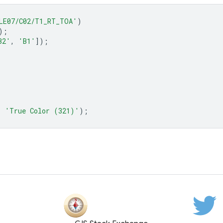
LE07/C02/T1_RT_TOA'
)
);
B2'
,
'B1'
]);
,
'True Color (321)'
);