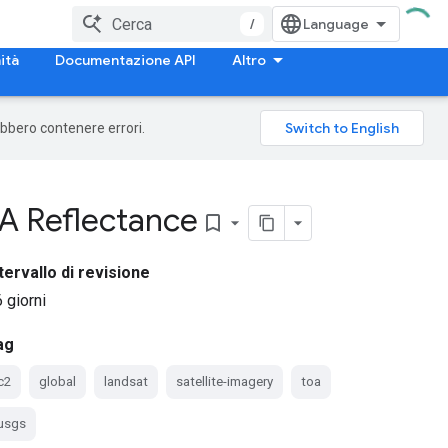
/
ità
Documentazione API
Altro
rebbero contenere errori.
OA Reflectance
bookmark_border
tervallo di revisione
 giorni
ag
c2
global
landsat
satellite-imagery
toa
usgs