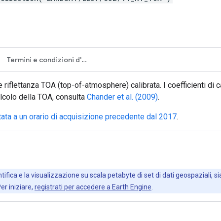
Termini e condizioni d'uso
e riflettanza TOA (top-of-atmosphere) calibrata. I coefficienti di 
alcolo della TOA, consulta
Chander et al. (2009)
.
stata a un orario di acquisizione precedente dal 2017
.
ifica e la visualizzazione su scala petabyte di set di dati geospaziali, sia
Per iniziare,
registrati per accedere a Earth Engine
.