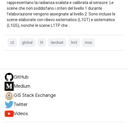
rappresentano la radianza scalata e calibrata al sensore. Le
scene che non soddisfano i criteri del livello 1 durante
l'elaborazione vengono assegnate al livello 2. Sono incluse le
scene elaborate con rilievo sistematico (L1GT) e sistematico
(L1GS), nonché le scene L1TP che…
c2
global
l3
landsat
lm3
mss
GitHub
Medium
GIS Stack Exchange
Twitter
Videos