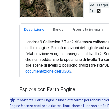
ee.Image
")
open_in_new
Descrizione
Bande
Proprietà immagini
Landsat 9 Collection 2 Tier 2 riflettanza calibrata
dell'immagine. Per informazioni dettagliate sul c
l'elaborazione vengono assegnate al livello 2. S
che non soddisfano le specifiche di livello 1 a causa
alle scene di livello 2 possono analizzare l'RMSE e
documentazione dell'USGS
.
Esplora con Earth Engine
Importante:
Earth Engine è una piattaforma per l'analisi scient
Engine è senza costi per la ricerca, l'istruzione e l'uso non profit. 