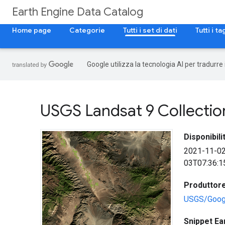
Earth Engine Data Catalog
Home page
Categorie
Tutti i set di dati
Tutti i ta
Google utilizza la tecnologia AI per tradurre
USGS Landsat 9 Collection
Disponibilit
2021-11-0
03T07:36:1
Produttore 
USGS/Goog
Snippet Ea