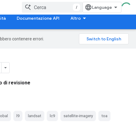
/
ità
Documentazione API
Altro
rebbero contenere errori.
o di revisione
lobal
l9
landsat
lc9
satellite-imagery
toa