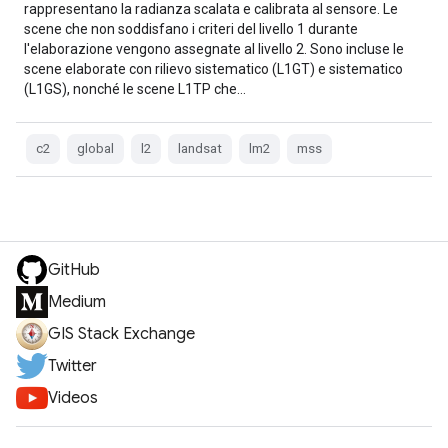
rappresentano la radianza scalata e calibrata al sensore. Le
scene che non soddisfano i criteri del livello 1 durante
l'elaborazione vengono assegnate al livello 2. Sono incluse le
scene elaborate con rilievo sistematico (L1GT) e sistematico
(L1GS), nonché le scene L1TP che…
c2
global
l2
landsat
lm2
mss
GitHub
Medium
GIS Stack Exchange
Twitter
Videos