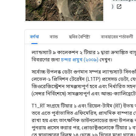
)
open_in_new
বর্ণনা
ব্যান্ড
ছবির বৈশিষ্ট্য
ব্যবহারের শর্তাবলী
ল্যান্ডস্যাট ৯ কালেকশন ২ টিয়ার ১ দ্বারা ক্রমাঙ্কিত
বিবরণের জন্য
চন্দর প্রমুখ (২০০৯)
দেখুন।
সর্বোচ্চ উপলব্ধ ডেটা গুণমান সম্পন্ন ল্যান্ডস্যাট সি
লেভেল-১ প্রিসিশন টেরেইন (L1TP) প্রসেসড ডেটা, যেগুলোর
জিওরেজিস্ট্রেশন সামঞ্জস্যপূর্ণ হবে এবং নির্ধারিত সহন
(সেন্সর নির্বিশেষে) সামঞ্জস্যপূর্ণ এবং আন্তঃ-ক্যাল
T1_RT সংগ্রহে টিয়ার ১ এবং রিয়েল-টাইম (RT) উভয় 
তবে এতে পূর্বাভাসিত এফিমেরিস, প্রাথমিক বাম্পার 
রাখা হয় এবং তাৎক্ষণিক ডাউনলোডের জন্য উপলব্ধ কর
পুনরায় প্রসেস করার পর, প্রোডাক্টগুলোকে টিয়ার ১ ব
তে স্থানান্তরের বিলম্ব ১৪ থেকে ২৬ দিনের মধ্যে থাকে।