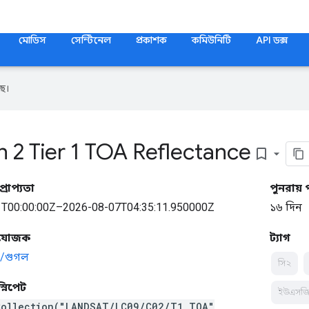
মোডিস
সেন্টিনেল
প্রকাশক
কমিউনিটি
API ডক্স
ে।
 2 Tier 1 TOA Reflectance
bookmark_border
্রাপ্যতা
পুনরায় 
T00:00:00Z–2026-08-07T04:35:11.950000Z
১৬ দিন
্রযোজক
ট্যাগ
/গুগল
সি২
স্নিপেট
ইউএসজ
Collection("LANDSAT/LC09/C02/T1_TOA"