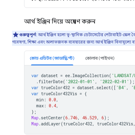
আর্থ ইঞ্জিন দিয়ে অন্বেষণ করুন
গুরুত্বপূর্ণ:
আর্থ ইঞ্জিন হলো ভূ-স্থানিক ডেটাসেটের পেটাবাইট-স্কেল ব
গবেষণা, শিক্ষা এবং অলাভজনক ব্যবহারের জন্য আর্থ ইঞ্জিন বিনামূল্যে ব্
কোড এডিটর (জাভাস্ক্রিপ্ট)
কোলাব (পাইথন)
var
dataset
=
ee
.
ImageCollection
(
'LANDSAT/
.
filterDate
(
'2022-01-01'
,
'2022-02-01'
);
var
trueColor432
=
dataset
.
select
([
'B4'
,
'
var
trueColor432Vis
=
{
min
:
0.0
,
max
:
0.4
,
};
Map
.
setCenter
(
6.746
,
46.529
,
6
);
Map
.
addLayer
(
trueColor432
,
trueColor432Vis