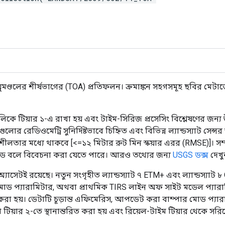
 বায়ুমণ্ডলের শীর্ষভাগের (TOA) প্রতিফলন। ক্রমাঙ্কন সহগসমূহ ছবির মে
নগুলিকে টিয়ার ১-এ রাখা হয় এবং টাইম-সিরিজ প্রসেসিং বিশ্লেষণের জন্য
 রেডিওমেট্রি সুনির্দিষ্টভাবে চিহ্নিত এবং বিভিন্ন ল্যান্ডস্যাট সেন্সর
শীলতার মধ্যে থাকবে [<=১২ মিটার রুট মিন স্কয়ার এরর (RMSE)]। সম্পূর্
িব্রেটেড বলে বিবেচনা করা যেতে পারে। আরও তথ্যের জন্য
USGS ডক্স
দেখু
অ্যাসেটই রয়েছে। নতুন সংগৃহীত ল্যান্ডস্যাট ৭ ETM+ এবং ল্যান্ডস্যাট
মোড প্যারামিটার, অথবা প্রাথমিক TIRS লাইন অফ সাইট মডেল প্যারামি
া হয়। ডেটাটি চূড়ান্ত এফিমেরিস, আপডেট করা বাম্পার মোড প্যারাম
া টিয়ার ২-তে স্থানান্তরিত করা হয় এবং রিয়েল-টাইম টিয়ার থেকে সরিয