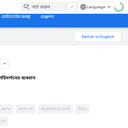
/
ডেটাসেটের অবস্থা
চেঞ্জলগ
পরিদর্শনের ব্যবধান
গ্লোবাল
ল্যান্ডস্যাট
স্যাটেলাইট-ইমেজারি
টিওএ
িএস