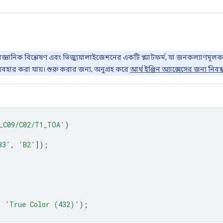
ৈজ্ঞানিক বিশ্লেষণ এবং ভিজ্যুয়ালাইজেশনের একটি প্ল্যাটফর্ম, যা জনকল্যাণমূল
যবহার করা যায়। শুরু করার জন্য, অনুগ্রহ করে
আর্থ ইঞ্জিন অ্যাক্সেসের জন্য নিবন
LC09/C02/T1_TOA'
)
B3'
,
'B2'
]);
,
'True Color (432)'
);