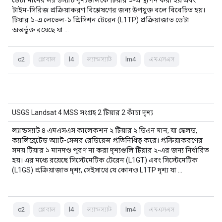
ডেটা মানের ল্যান্ডস্যাট দৃশ্যগুলিকে টিয়ার ১-এ স্থাপন করা হয় এবং
টাইম-সিরিজ প্রক্রিয়াকরণ বিশ্লেষণের জন্য উপযুক্ত বলে বিবেচিত হয়।
টিয়ার ১-এ লেভেল-১ প্রিসিশন টেরেন (L1TP) প্রক্রিয়াজাত ডেটা
অন্তর্ভুক্ত রয়েছে যা …
c2
গ্লোবাল
l4
ল্যান্ডস্যাট
lm4
এমএসএস
USGS Landsat 4 MSS সংগ্রহ 2 টিয়ার 2 কাঁচা দৃশ্য
ল্যান্ডস্যাট ৪ এমএসএস কালেকশন ২ টিয়ার ২ ডিএন মান, যা স্কেলড,
ক্যালিব্রেটেড অ্যাট-সেন্সর রেডিয়েন্স প্রতিনিধিত্ব করে। প্রক্রিয়াকরণের
সময় টিয়ার ১ মানদণ্ড পূরণ না করা দৃশ্যগুলি টিয়ার ২-এর জন্য নির্ধারিত
হয়। এর মধ্যে রয়েছে সিস্টেমেটিক টেরেন (L1GT) এবং সিস্টেমেটিক
(L1GS) প্রক্রিয়াজাত দৃশ্য, সেইসাথে যে কোনও L1TP দৃশ্য যা …
c2
গ্লোবাল
l4
ল্যান্ডস্যাট
lm4
এমএসএস