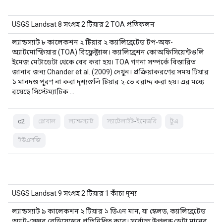
USGS Landsat 8 সংগ্রহ 2 টিয়ার 2 TOA প্রতিফলন
ল্যান্ডস্যাট ৮ কালেকশন ২ টিয়ার ২ ক্যালিব্রেটেড টপ-অফ-
অ্যাটমোস্ফিয়ার (TOA) রিফ্লেক্ট্যান্স। ক্যালিব্রেশন কোঅফিসিয়েন্টগুলি
ইমেজ মেটাডেটা থেকে বের করা হয়। TOA গণনা সম্পর্কে বিস্তারিত
জানার জন্য Chander et al. (2009) দেখুন। প্রক্রিয়াকরণের সময় টিয়ার
১ মানদণ্ড পূরণ না করা দৃশ্যগুলি টিয়ার ২-তে বরাদ্দ করা হয়। এর মধ্যে
রয়েছে সিস্টেম্যাটিক …
c2
গ্লোবাল
ল্যান্ডস্যাট
স্যাটেলাইট-ইমেজরি
টুএ
ইউএসজি
USGS Landsat 9 সংগ্রহ 2 টিয়ার 1 কাঁচা দৃশ্য
ল্যান্ডস্যাট ৯ কালেকশন ২ টিয়ার ১ ডিএন মান, যা স্কেলড, ক্যালিব্রেটেড
অ্যাট-সেন্সর রেডিয়েন্সের প্রতিনিধিত্ব করে। সর্বোচ্চ উপলব্ধ ডেটা মানের