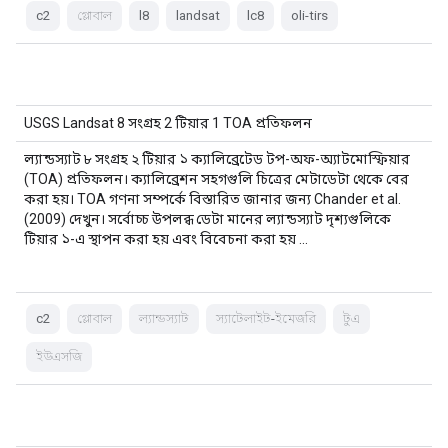
c2
গ্লোবাল
l8
landsat
lc8
oli-tirs
USGS Landsat 8 সংগ্রহ 2 টিয়ার 1 TOA প্রতিফলন
ল্যান্ডস্যাট ৮ সংগ্রহ ২ টিয়ার ১ ক্যালিব্রেটেড টপ-অফ-অ্যাটমোস্ফিয়ার
(TOA) প্রতিফলন। ক্যালিব্রেশন সহগগুলি চিত্রের মেটাডেটা থেকে বের
করা হয়। TOA গণনা সম্পর্কে বিস্তারিত জানার জন্য Chander et al.
(2009) দেখুন। সর্বোচ্চ উপলব্ধ ডেটা মানের ল্যান্ডস্যাট দৃশ্যগুলিকে
টিয়ার ১-এ স্থাপন করা হয় এবং বিবেচনা করা হয় ...
c2
গ্লোবাল
ল্যান্ডস্যাট
স্যাটেলাইট-ইমেজরি
টুএ
ইউএসজি