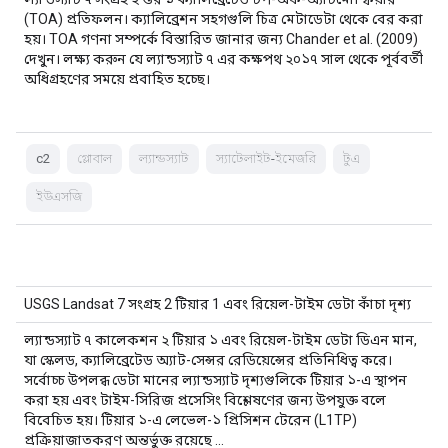
(TOA) প্রতিফলন। ক্যালিব্রেশন সহগগুলি চিত্র মেটাডেটা থেকে বের করা
হয়। TOA গণনা সম্পর্কে বিস্তারিত জানার জন্য Chander et al. (2009)
দেখুন। লক্ষ্য করুন যে ল্যান্ডস্যাট ৭ এর কক্ষপথ ২০১৭ সাল থেকে পূর্ববর্তী
অধিগ্রহণের সময়ে প্রবাহিত হচ্ছে।
c2
গ্লোবাল
ল্যান্ডস্যাট
স্যাটেলাইট-ইমেজরি
টুএ
ইউএসজি
USGS Landsat 7 সংগ্রহ 2 টিয়ার 1 এবং রিয়েল-টাইম ডেটা কাঁচা দৃশ্য
ল্যান্ডস্যাট ৭ কালেকশন ২ টিয়ার ১ এবং রিয়েল-টাইম ডেটা ডিএন মান,
যা স্কেলড, ক্যালিব্রেটেড অ্যাট-সেন্সর রেডিয়েন্সের প্রতিনিধিত্ব করে।
সর্বোচ্চ উপলব্ধ ডেটা মানের ল্যান্ডস্যাট দৃশ্যগুলিকে টিয়ার ১-এ স্থাপন
করা হয় এবং টাইম-সিরিজ প্রসেসিং বিশ্লেষণের জন্য উপযুক্ত বলে
বিবেচিত হয়। টিয়ার ১-এ লেভেল-১ প্রিসিশন টেরেন (L1TP)
প্রক্রিয়াজাতকরণ অন্তর্ভুক্ত রয়েছে ...