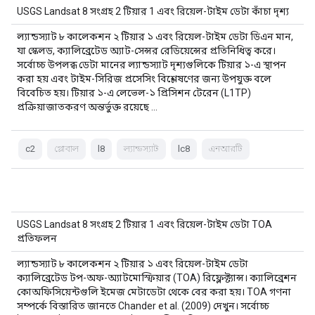
USGS Landsat 8 সংগ্রহ 2 টিয়ার 1 এবং রিয়েল-টাইম ডেটা কাঁচা দৃশ্য
ল্যান্ডস্যাট ৮ কালেকশন ২ টিয়ার ১ এবং রিয়েল-টাইম ডেটা ডিএন মান,
যা স্কেলড, ক্যালিব্রেটেড অ্যাট-সেন্সর রেডিয়েন্সের প্রতিনিধিত্ব করে।
সর্বোচ্চ উপলব্ধ ডেটা মানের ল্যান্ডস্যাট দৃশ্যগুলিকে টিয়ার ১-এ স্থাপন
করা হয় এবং টাইম-সিরিজ প্রসেসিং বিশ্লেষণের জন্য উপযুক্ত বলে
বিবেচিত হয়। টিয়ার ১-এ লেভেল-১ প্রিসিশন টেরেন (L1TP)
প্রক্রিয়াজাতকরণ অন্তর্ভুক্ত রয়েছে ...
c2
গ্লোবাল
l8
ল্যান্ডস্যাট
lc8
এনআরটি
USGS Landsat 8 সংগ্রহ 2 টিয়ার 1 এবং রিয়েল-টাইম ডেটা TOA
প্রতিফলন
ল্যান্ডস্যাট ৮ কালেকশন ২ টিয়ার ১ এবং রিয়েল-টাইম ডেটা
ক্যালিব্রেটেড টপ-অফ-অ্যাটমোস্ফিয়ার (TOA) রিফ্লেক্ট্যান্স। ক্যালিব্রেশন
কোঅফিসিয়েন্টগুলি ইমেজ মেটাডেটা থেকে বের করা হয়। TOA গণনা
সম্পর্কে বিস্তারিত জানতে Chander et al. (2009) দেখুন। সর্বোচ্চ