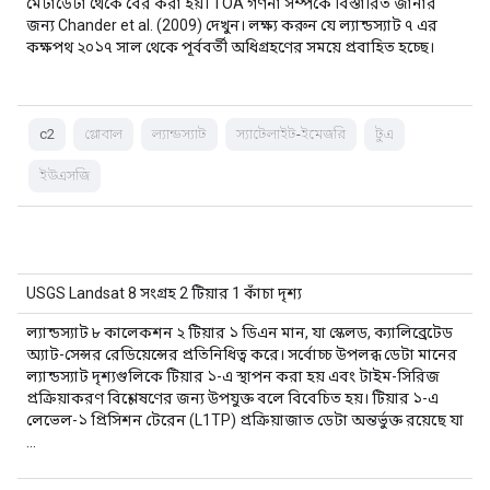
মেটাডেটা থেকে বের করা হয়। TOA গণনা সম্পর্কে বিস্তারিত জানার
জন্য Chander et al. (2009) দেখুন। লক্ষ্য করুন যে ল্যান্ডস্যাট ৭ এর
কক্ষপথ ২০১৭ সাল থেকে পূর্ববর্তী অধিগ্রহণের সময়ে প্রবাহিত হচ্ছে।
c2
গ্লোবাল
ল্যান্ডস্যাট
স্যাটেলাইট-ইমেজরি
টুএ
ইউএসজি
USGS Landsat 8 সংগ্রহ 2 টিয়ার 1 কাঁচা দৃশ্য
ল্যান্ডস্যাট ৮ কালেকশন ২ টিয়ার ১ ডিএন মান, যা স্কেলড, ক্যালিব্রেটেড
অ্যাট-সেন্সর রেডিয়েন্সের প্রতিনিধিত্ব করে। সর্বোচ্চ উপলব্ধ ডেটা মানের
ল্যান্ডস্যাট দৃশ্যগুলিকে টিয়ার ১-এ স্থাপন করা হয় এবং টাইম-সিরিজ
প্রক্রিয়াকরণ বিশ্লেষণের জন্য উপযুক্ত বলে বিবেচিত হয়। টিয়ার ১-এ
লেভেল-১ প্রিসিশন টেরেন (L1TP) প্রক্রিয়াজাত ডেটা অন্তর্ভুক্ত রয়েছে যা
…