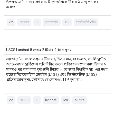
উপলব্ধ ডেটা মানের ল্যান্ডস্যাট দৃশ্যগুলিকে টিয়ার ১ এ স্থাপন করা
হয়েছে ...
c2
গ্লোবাল
l8
ল্যান্ডস্যাট
lc8
স্যাটেলাইট-চিত্র
USGS Landsat 8 সংগ্রহ 2 টিয়ার 2 কাঁচা দৃশ্য
ল্যান্ডস্যাট ৮ কালেকশন ২ টিয়ার ২ ডিএন মান, যা স্কেলড, ক্যালিব্রেটেড
অ্যাট-সেন্সর রেডিয়েন্স প্রতিনিধিত্ব করে। প্রক্রিয়াকরণের সময় টিয়ার ১
মানদণ্ড পূরণ না করা দৃশ্যগুলি টিয়ার ২-এর জন্য নির্ধারিত হয়। এর মধ্যে
রয়েছে সিস্টেমেটিক টেরেইন (L1GT) এবং সিস্টেমেটিক (L1GS)
প্রক্রিয়াজাত দৃশ্য, সেইসাথে যে কোনও L1TP দৃশ্য যা …
c2
গ্লোবাল
l8
landsat
lc8
oli-tirs