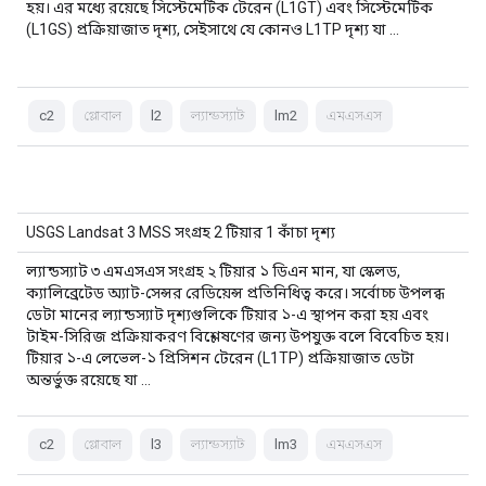
হয়। এর মধ্যে রয়েছে সিস্টেমেটিক টেরেন (L1GT) এবং সিস্টেমেটিক
(L1GS) প্রক্রিয়াজাত দৃশ্য, সেইসাথে যে কোনও L1TP দৃশ্য যা …
c2
গ্লোবাল
l2
ল্যান্ডস্যাট
lm2
এমএসএস
USGS Landsat 3 MSS সংগ্রহ 2 টিয়ার 1 কাঁচা দৃশ্য
ল্যান্ডস্যাট ৩ এমএসএস সংগ্রহ ২ টিয়ার ১ ডিএন মান, যা স্কেলড,
ক্যালিব্রেটেড অ্যাট-সেন্সর রেডিয়েন্স প্রতিনিধিত্ব করে। সর্বোচ্চ উপলব্ধ
ডেটা মানের ল্যান্ডস্যাট দৃশ্যগুলিকে টিয়ার ১-এ স্থাপন করা হয় এবং
টাইম-সিরিজ প্রক্রিয়াকরণ বিশ্লেষণের জন্য উপযুক্ত বলে বিবেচিত হয়।
টিয়ার ১-এ লেভেল-১ প্রিসিশন টেরেন (L1TP) প্রক্রিয়াজাত ডেটা
অন্তর্ভুক্ত রয়েছে যা …
c2
গ্লোবাল
l3
ল্যান্ডস্যাট
lm3
এমএসএস