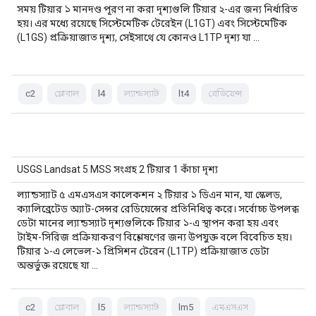
সময় টিয়ার ১ মানদণ্ড পূরণ না করা দৃশ্যগুলি টিয়ার ২-এর জন্য নির্ধারিত
হয়। এর মধ্যে রয়েছে সিস্টেমেটিক টেরেইন (L1GT) এবং সিস্টেমেটিক
(L1GS) প্রক্রিয়াজাত দৃশ্য, সেইসাথে যে কোনও L1TP দৃশ্য যা …
c2
গ্লোবাল
l4
ল্যান্ডস্যাট
lt4
রেডিয়েন্স
USGS Landsat 5 MSS সংগ্রহ 2 টিয়ার 1 কাঁচা দৃশ্য
ল্যান্ডস্যাট ৫ এমএসএস কালেকশন ২ টিয়ার ১ ডিএন মান, যা স্কেলড,
ক্যালিব্রেটেড অ্যাট-সেন্সর রেডিয়েন্সের প্রতিনিধিত্ব করে। সর্বোচ্চ উপলব্ধ
ডেটা মানের ল্যান্ডস্যাট দৃশ্যগুলিকে টিয়ার ১-এ স্থাপন করা হয় এবং
টাইম-সিরিজ প্রক্রিয়াকরণ বিশ্লেষণের জন্য উপযুক্ত বলে বিবেচিত হয়।
টিয়ার ১-এ লেভেল-১ প্রিসিশন টেরেন (L1TP) প্রক্রিয়াজাত ডেটা
অন্তর্ভুক্ত রয়েছে যা …
c2
গ্লোবাল
l5
ল্যান্ডস্যাট
lm5
এমএসএস