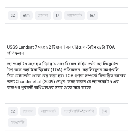
c2
etm
গ্লোবাল
l7
ল্যান্ডস্যাট
le7
USGS Landsat 7 সংগ্রহ 2 টিয়ার 1 এবং রিয়েল-টাইম ডেটা TOA
প্রতিফলন
ল্যান্ডস্যাট ৭ সংগ্রহ ২ টিয়ার ১ এবং রিয়েল-টাইম ডেটা ক্যালিব্রেটেড
টপ-অফ-অ্যাটমোস্ফিয়ার (TOA) প্রতিফলন। ক্যালিব্রেশন সহগগুলি
চিত্র মেটাডেটা থেকে বের করা হয়। TOA গণনা সম্পর্কে বিস্তারিত জানার
জন্য Chander et al. (2009) দেখুন। লক্ষ্য করুন যে ল্যান্ডস্যাট ৭ এর
কক্ষপথ পূর্ববর্তী অধিগ্রহণের সময় থেকে সরে যাচ্ছে ...
c2
গ্লোবাল
ল্যান্ডস্যাট
স্যাটেলাইট-ইমেজরি
টুএ
ইউএসজি