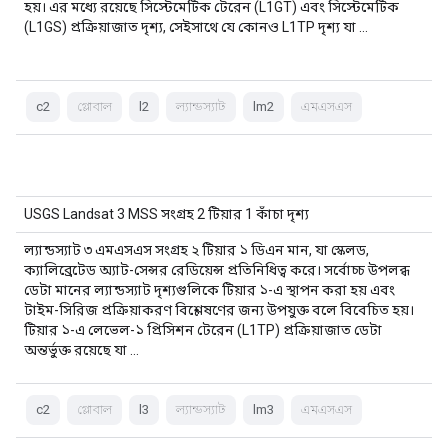
হয়। এর মধ্যে রয়েছে সিস্টেমেটিক টেরেন (L1GT) এবং সিস্টেমেটিক
(L1GS) প্রক্রিয়াজাত দৃশ্য, সেইসাথে যে কোনও L1TP দৃশ্য যা …
c2
গ্লোবাল
l2
ল্যান্ডস্যাট
lm2
এমএসএস
USGS Landsat 3 MSS সংগ্রহ 2 টিয়ার 1 কাঁচা দৃশ্য
ল্যান্ডস্যাট ৩ এমএসএস সংগ্রহ ২ টিয়ার ১ ডিএন মান, যা স্কেলড,
ক্যালিব্রেটেড অ্যাট-সেন্সর রেডিয়েন্স প্রতিনিধিত্ব করে। সর্বোচ্চ উপলব্ধ
ডেটা মানের ল্যান্ডস্যাট দৃশ্যগুলিকে টিয়ার ১-এ স্থাপন করা হয় এবং
টাইম-সিরিজ প্রক্রিয়াকরণ বিশ্লেষণের জন্য উপযুক্ত বলে বিবেচিত হয়।
টিয়ার ১-এ লেভেল-১ প্রিসিশন টেরেন (L1TP) প্রক্রিয়াজাত ডেটা
অন্তর্ভুক্ত রয়েছে যা …
c2
গ্লোবাল
l3
ল্যান্ডস্যাট
lm3
এমএসএস