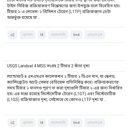
ডেটা মানের ল্যান্ডস্যাট দৃশ্যগুলিকে টিয়ার ১-এ স্থাপন করা হয় এবং
টাইম-সিরিজ প্রক্রিয়াকরণ বিশ্লেষণের জন্য উপযুক্ত বলে বিবেচিত হয়।
টিয়ার ১-এ লেভেল-১ প্রিসিশন টেরেন (L1TP) প্রক্রিয়াজাত ডেটা
অন্তর্ভুক্ত রয়েছে যা …
c2
গ্লোবাল
l4
ল্যান্ডস্যাট
lm4
এমএসএস
USGS Landsat 4 MSS সংগ্রহ 2 টিয়ার 2 কাঁচা দৃশ্য
ল্যান্ডস্যাট ৪ এমএসএস কালেকশন ২ টিয়ার ২ ডিএন মান, যা স্কেলড,
ক্যালিব্রেটেড অ্যাট-সেন্সর রেডিয়েন্স প্রতিনিধিত্ব করে। প্রক্রিয়াকরণের
সময় টিয়ার ১ মানদণ্ড পূরণ না করা দৃশ্যগুলি টিয়ার ২-এর জন্য নির্ধারিত
হয়। এর মধ্যে রয়েছে সিস্টেমেটিক টেরেন (L1GT) এবং সিস্টেমেটিক
(L1GS) প্রক্রিয়াজাত দৃশ্য, সেইসাথে যে কোনও L1TP দৃশ্য যা …
c2
গ্লোবাল
l4
ল্যান্ডস্যাট
lm4
এমএসএস