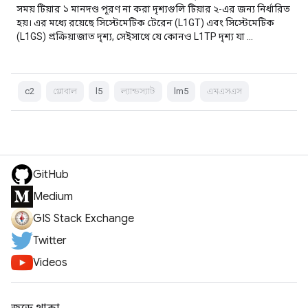
সময় টিয়ার ১ মানদণ্ড পূরণ না করা দৃশ্যগুলি টিয়ার ২-এর জন্য নির্ধারিত
হয়। এর মধ্যে রয়েছে সিস্টেমেটিক টেরেন (L1GT) এবং সিস্টেমেটিক
(L1GS) প্রক্রিয়াজাত দৃশ্য, সেইসাথে যে কোনও L1TP দৃশ্য যা …
c2
গ্লোবাল
l5
ল্যান্ডস্যাট
lm5
এমএসএস
GitHub
Medium
GIS Stack Exchange
Twitter
Videos