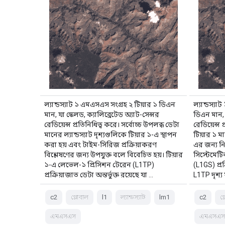
ল্যান্ডস্যাট ১ এমএসএস সংগ্রহ ২ টিয়ার ১ ডিএন
ল্যান্ডস্
মান, যা স্কেলড, ক্যালিব্রেটেড অ্যাট-সেন্সর
ডিএন মান, য
রেডিয়েন্স প্রতিনিধিত্ব করে। সর্বোচ্চ উপলব্ধ ডেটা
রেডিয়েন্স 
মানের ল্যান্ডস্যাট দৃশ্যগুলিকে টিয়ার ১-এ স্থাপন
টিয়ার ১ মা
করা হয় এবং টাইম-সিরিজ প্রক্রিয়াকরণ
এর জন্য নির
বিশ্লেষণের জন্য উপযুক্ত বলে বিবেচিত হয়। টিয়ার
সিস্টেমেট
১-এ লেভেল-১ প্রিসিশন টেরেন (L1TP)
(L1GS) প্র
প্রক্রিয়াজাত ডেটা অন্তর্ভুক্ত রয়েছে যা …
L1TP দৃশ্য
c2
গ্লোবাল
l1
ল্যান্ডস্যাট
lm1
c2
গ
এমএসএস
এমএসএ