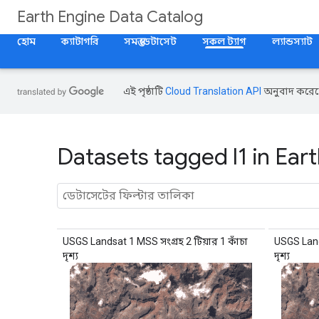
Earth Engine Data Catalog
হোম
ক্যাটাগরি
সমস্ত ডেটাসেট
সকল ট্যাগ
ল্যান্ডস্যাট
এই পৃষ্ঠাটি
Cloud Translation API
অনুবাদ করেছ
Datasets tagged l1 in Ear
USGS Landsat 1 MSS সংগ্রহ 2 টিয়ার 1 কাঁচা
USGS Lands
দৃশ্য
দৃশ্য