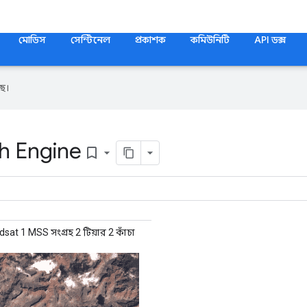
মোডিস
সেন্টিনেল
প্রকাশক
কমিউনিটি
API ডক্স
ে।
th Engine
bookmark_border
at 1 MSS সংগ্রহ 2 টিয়ার 2 কাঁচা