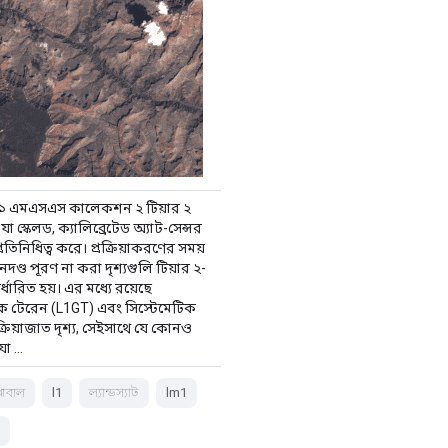
যাট ১ এমএসএস কালেকশন ২ টিয়ার ২
া স্কেলড, ক্যালিব্রেটেড অ্যাট-সেন্সর
প্রতিনিধিত্ব করে। প্রক্রিয়াকরণের সময়
নদণ্ড পূরণ না করা দৃশ্যগুলি টিয়ার ২-
্ধারিত হয়। এর মধ্যে রয়েছে
িক টেরেন (L1GT) এবং সিস্টেমেটিক
ক্রিয়াজাত দৃশ্য, সেইসাথে যে কোনও
 যা …
্লোবাল
l1
ল্যান্ডস্যাট
lm1
স