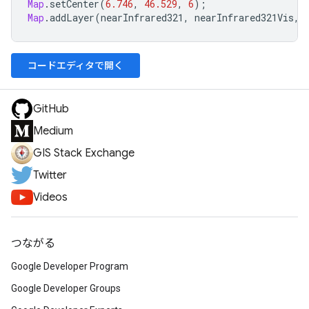
Map
.
setCenter
(
6.746
,
46.529
,
6
);
Map
.
addLayer
(
nearInfrared321
,
nearInfrared321Vis
,
コードエディタで開く
GitHub
Medium
GIS Stack Exchange
Twitter
Videos
つながる
Google Developer Program
Google Developer Groups