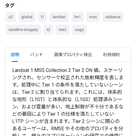
タグ
c2
global
l1
landsat
lm1
mss
radiance
satellite-imagery
t2
tier2
usgs
説明
バンド
画像プロパティ検出
利用規約
Landsat 1 MSS Collection 2 Tier 2 DN 値。スケーリ
ングされ、センサーで校正された放射輝度を表しま
す。処理中に Tier 1 の条件を満たしていないシーン
は、Tier 2 に割り当てられます。これには、体系的
な地形（L1GT）と体系的な（L1GS）処理済みシー
ン、および雲量が多い、地上制御が不十分であるな
どの要因により Tier 1 の仕様を満たしていない
L1TP シーンが含まれます。Tier 2 シーンに関心の
あるユーザーは、RMSE やその他のプロパティを分
析して、個々のアプリケーションや研究での使用に