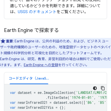
適しているかどうかを判断できます。詳細について
は、
USGS のドキュメント
をご覧ください。
Earth Engine で探索する
重要:
Earth Engine は、公共の利益のため、および、ビジネス ユー
ザーや政府機関のユーザーのための、地理空間データセットのペタバイ
ト規模の科学的分析と可視化を目的としたプラットフォームです。
Earth Engine は、研究、教育、非営利目的の場合は無料でご使用いただ
けます。まず、
Earth Engine への登録
を行ってください。
コードエディタ（JavaScript）
var
dataset
=
ee
.
ImageCollection
(
'LANDSAT/LM01/C02
.
filterDate
(
'1974-01-01'
,
'1978-
var
nearInfrared321
=
dataset
.
select
([
'B6'
,
'B5'
,
var
nearInfrared321Vis
=
{};