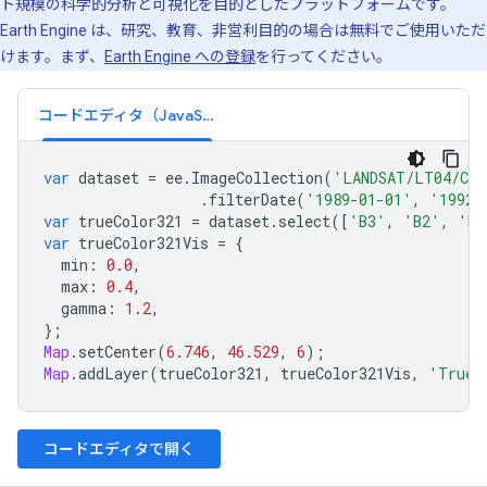
ト規模の科学的分析と可視化を目的としたプラットフォームです。
Earth Engine は、研究、教育、非営利目的の場合は無料でご使用いただ
けます。まず、
Earth Engine への登録
を行ってください。
コードエディタ（JavaScript）
var
dataset
=
ee
.
ImageCollection
(
'LANDSAT/LT04/C0
.
filterDate
(
'1989-01-01'
,
'1992-
var
trueColor321
=
dataset
.
select
([
'B3'
,
'B2'
,
'B1
var
trueColor321Vis
=
{
min
:
0.0
,
max
:
0.4
,
gamma
:
1.2
,
};
Map
.
setCenter
(
6.746
,
46.529
,
6
);
Map
.
addLayer
(
trueColor321
,
trueColor321Vis
,
'True 
コードエディタで開く