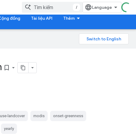
/
Cộng đồng
Tài liệu API
Thêm
m
bookmark_border
duse-landcover
modis
onset-greenness
yearly