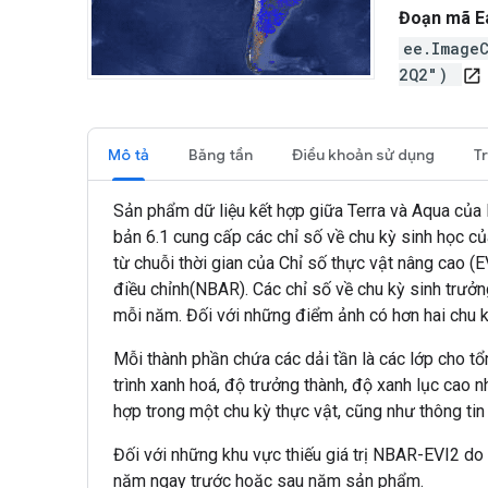
Đoạn mã E
ee.Image
2Q2")
open_in_new
Mô tả
Băng tần
Điều khoản sử dụng
T
Sản phẩm dữ liệu kết hợp giữa Terra và Aqua củ
bản 6.1 cung cấp các chỉ số về chu kỳ sinh học 
từ chuỗi thời gian của Chỉ số thực vật nâng cao
điều chỉnh(NBAR). Các chỉ số về chu kỳ sinh trưở
mỗi năm. Đối với những điểm ảnh có hơn hai chu kỳ
Mỗi thành phần chứa các dải tần là các lớp cho t
trình xanh hoá, độ trưởng thành, độ xanh lục cao nh
hợp trong một chu kỳ thực vật, cũng như thông tin 
Đối với những khu vực thiếu giá trị NBAR-EVI2 do
năm ngay trước hoặc sau năm sản phẩm.