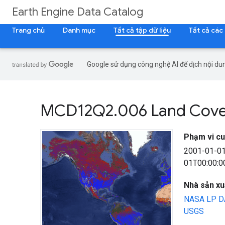
Earth Engine Data Catalog
Trang chủ
Danh mục
Tất cả tập dữ liệu
Tất cả các
Google sử dụng công nghệ AI để dịch nội dun
MCD12Q2
.
006 Land Cove
Phạm vi cu
2001-01-0
01T00:00:0
Nhà sản xuấ
NASA LP DA
USGS