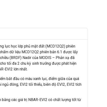
ộng lực học lớp phủ mặt đất (MCD12Q2) phiên
ản phẩm dữ liệu MCD12Q2 phiên bản 6.1 được lấy
ai chiều (BRDF) Nadir của MODIS – Phản xạ đã
cho tối đa 2 chu kỳ sinh trưởng được phát hiện
AR-EVI2 lớn nhất.
điểm bắt đầu có màu xanh lục, điểm giữa của quá
i ngủ đông, EVI2 tối thiểu, biên độ EVI2, EVI2 tích
 bằng các giá trị NBAR-EVI2 có chất lượng tốt từ