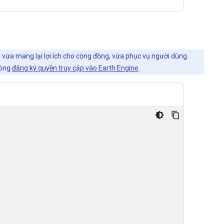
, vừa mang lại lợi ích cho cộng đồng, vừa phục vụ người dùng
lòng
đăng ký quyền truy cập vào Earth Engine
.