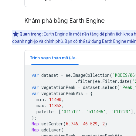
Khám phá bằng Earth Engine
Quan trọng:
Earth Engine là một nền tảng để phân tích khoa h
doanh nghiệp và chính phủ. Bạn có thể sử dụng Earth Engine miễn 
Trình soạn thảo mã (JavaScript)
var
dataset
=
ee
.
ImageCollection
(
'MODIS/06
.
filter
(
ee
.
Filter
.
date
(
'
var
vegetationPeak
=
dataset
.
select
(
'Peak_
var
vegetationPeakVis
=
{
min
:
11400
,
max
:
11868
,
palette
:
[
'0f17ff'
,
'b11406'
,
'f1ff23'
],
};
Map
.
setCenter
(
6.746
,
46.529
,
2
);
Map
.
addLayer
(
vegetationPeak
,
vegetationPeakVis
,