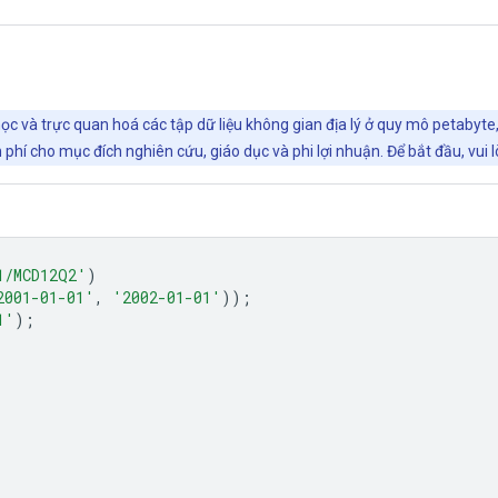
ọc và trực quan hoá các tập dữ liệu không gian địa lý ở quy mô petabyte
phí cho mục đích nghiên cứu, giáo dục và phi lợi nhuận. Để bắt đầu, vui 
1/MCD12Q2'
)
2001-01-01'
,
'2002-01-01'
));
1'
);