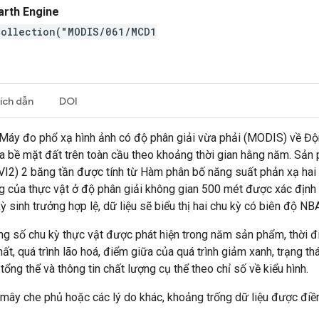
arth Engine
Collection("MODIS/061/MCD1
rích dẫn
DOI
a Máy đo phổ xạ hình ảnh có độ phân giải vừa phải (MODIS) về Đ
của bề mặt đất trên toàn cầu theo khoảng thời gian hằng năm. S
 (EVI2) 2 băng tần được tính từ Hàm phân bố năng suất phản xạ h
ng của thực vật ở độ phân giải không gian 500 mét được xác định 
 sinh trưởng hợp lệ, dữ liệu sẽ biểu thị hai chu kỳ có biên độ NB
ổng số chu kỳ thực vật được phát hiện trong năm sản phẩm, thời 
ất, quá trình lão hoá, điểm giữa của quá trình giảm xanh, trạng thá
tổng thể và thông tin chất lượng cụ thể theo chỉ số về kiểu hình.
 mây che phủ hoặc các lý do khác, khoảng trống dữ liệu được điền