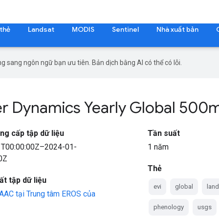
 thẻ
Landsat
MODIS
Sentinel
Nhà xuất bản
g sang ngôn ngữ bạn ưu tiên. Bản dịch bằng AI có thể có lỗi.
r Dynamics Yearly Global 500
ng cấp tập dữ liệu
Tần suất
1T00:00:00Z–2024-01-
1 năm
0Z
Thẻ
t tập dữ liệu
evi
global
lan
AC tại Trung tâm EROS của
phenology
usgs