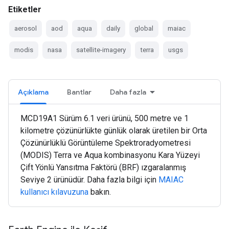
Etiketler
aerosol
aod
aqua
daily
global
maiac
modis
nasa
satellite-imagery
terra
usgs
Açıklama
Bantlar
Daha fazla
MCD19A1 Sürüm 6.1 veri ürünü, 500 metre ve 1
kilometre çözünürlükte günlük olarak üretilen bir Orta
Çözünürlüklü Görüntüleme Spektroradyometresi
(MODIS) Terra ve Aqua kombinasyonu Kara Yüzeyi
Çift Yönlü Yansıtma Faktörü (BRF) ızgaralanmış
Seviye 2 ürünüdür. Daha fazla bilgi için
MAIAC
kullanıcı kılavuzuna
bakın.