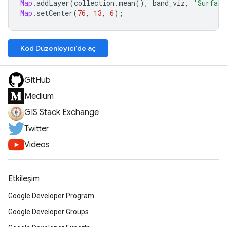
Map
.
addLayer
(
collection
.
mean
(),
band_viz
,
'Surface
Map
.
setCenter
(
76
,
13
,
6
);
Kod Düzenleyici'de aç
GitHub
Medium
GIS Stack Exchange
Twitter
Videos
Etkileşim
Google Developer Program
Google Developer Groups