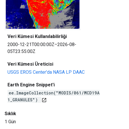
Veri Kümesi Kullanılabilirliği
2000-12-21T00:00:00Z–2026-08-
05T23:55:00Z
Veri Kümesi Üreticisi
USGS EROS Center'da NASA LP DAAC
Earth Engine Snippet'i
ee.ImageCollection("MODIS/061/MCD19A
1_GRANULES")
open_in_new
Sıklık
1 Gün