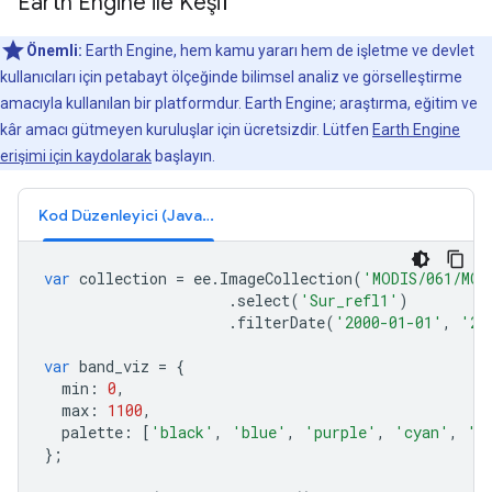
Earth Engine ile Keşif
Önemli:
Earth Engine, hem kamu yararı hem de işletme ve devlet
kullanıcıları için petabayt ölçeğinde bilimsel analiz ve görselleştirme
amacıyla kullanılan bir platformdur. Earth Engine; araştırma, eğitim ve
kâr amacı gütmeyen kuruluşlar için ücretsizdir. Lütfen
Earth Engine
erişimi için kaydolarak
başlayın.
Kod Düzenleyici (JavaScript)
var
collection
=
ee
.
ImageCollection
(
'MODIS/061/MCD
.
select
(
'Sur_refl1'
)
.
filterDate
(
'2000-01-01'
,
'20
var
band_viz
=
{
min
:
0
,
max
:
1100
,
palette
:
[
'black'
,
'blue'
,
'purple'
,
'cyan'
,
'g
};