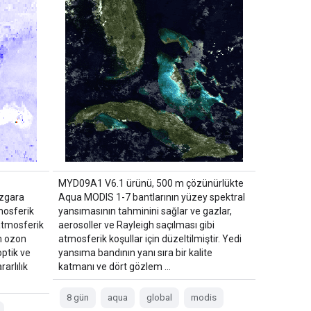
MYD09A1 V6.1 ürünü, 500 m çözünürlükte
ızgara
Aqua MODIS 1-7 bantlarının yüzey spektral
mosferik
yansımasının tahminini sağlar ve gazlar,
atmosferik
aerosoller ve Rayleigh saçılması gibi
am ozon
atmosferik koşullar için düzeltilmiştir. Yedi
optik ve
yansıma bandının yanı sıra bir kalite
rarlılık
katmanı ve dört gözlem …
8 gün
aqua
global
modis