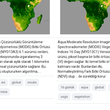
 Çözünürlüklü Görüntüleme
Aqua Moderate Resolution Imagi
dyometresi (MODIS) Bitki Örtüsü
Spectroradiometer (MODIS) Vege
i (MYD13A3) 6.1 sürümü verileri,
Indices 16-Day (MYD13C1) Versio
jeksiyonunda ızgaralanmış 3.
ürünü, piksel başına bir bitki örtüs
n olarak aylık olarak 1 kilometre
(VI) değeri sağlar. İki temel bitki ö
sal çözünürlükte sağlanır. Bu
katmanı vardır. Bunlardan ilki,
ü oluştururken algoritma, …
Normalleştirilmiş Fark Bitki Örtüsü
(NDVI) olup … ile sürekliliği korur.
evi
global
modis
16 günlük
aqua
global
nasa
usgs
vegetation