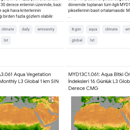
r. 30 derece enlemin üzerinde, bazı
dönemde toplanan tüm ilgili MY
e açık hava kriterlerinin
piksellerinin basit ortalamasıdır.
ğı birden fazla gözlem olabilir.
…
climate
daily
emissivity
8 gün
aqua
climate
em
lst
global
lst
.061 Aqua Vegetation
MYD13C1.061: Aqua Bitki Ör
Monthly L3 Global 1 km SIN
İndeksleri 16 Günlük L3 Glob
Derece CMG