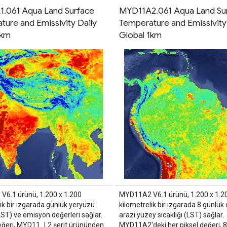
.061 Aqua Land Surface
MYD11A2.061 Aqua Land Su
ture and Emissivity Daily
Temperature and Emissivit
1km
Global 1km
6.1 ürünü, 1.200 x 1.200
MYD11A2 V6.1 ürünü, 1.200 x 1.2
ik bir ızgarada günlük yeryüzü
kilometrelik bir ızgarada 8 günlük
(LST) ve emisyon değerleri sağlar.
arazi yüzey sıcaklığı (LST) sağlar.
değeri, MYD11_L2 şerit ürününden
MYD11A2'deki her piksel değeri, 8