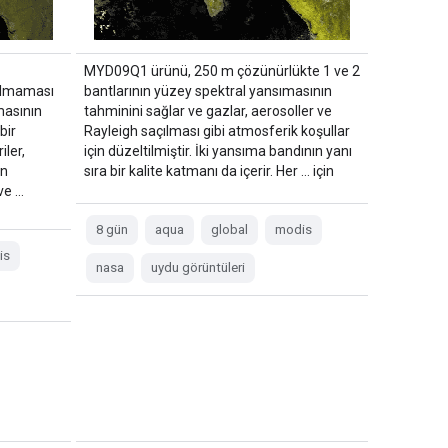
MYD09Q1 ürünü, 250 m çözünürlükte 1 ve 2
olmaması
bantlarının yüzey spektral yansımasının
masının
tahminini sağlar ve gazlar, aerosoller ve
bir
Rayleigh saçılması gibi atmosferik koşullar
iler,
için düzeltilmiştir. İki yansıma bandının yanı
in
sıra bir kalite katmanı da içerir. Her … için
ve …
8 gün
aqua
global
modis
is
nasa
uydu görüntüleri