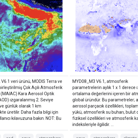
6.1 veri ürünü, MODIS Terra ve
MYD08_M3 V6.1, atmosferik
irleştirilmiş Çok Açılı Atmosferik
parametrelerin aylık 1 x 1 derece 
(MAIAC) Kara Aerosol Optik
ortalama değerlerini içeren bir at
(AOD) ızgaralanmış 2. Seviye
global üründür. Bu parametreler; 
ve günlük olarak 1 km
aerosol parçacık özellikleri, topl
te üretilir. Daha fazla bilgi için
yükü, atmosferik su buharı, bulut 
lanıcı kılavuzuna bakın. NOT: Bu
fiziksel özellikleri ve atmosferik ka
indeksleriyle ilgilidir. …