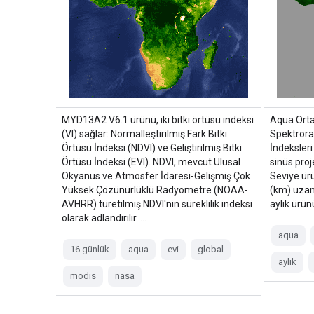
MYD13A2 V6.1 ürünü, iki bitki örtüsü indeksi
Aqua Orta
(VI) sağlar: Normalleştirilmiş Fark Bitki
Spektrora
Örtüsü İndeksi (NDVI) ve Geliştirilmiş Bitki
İndeksler
Örtüsü İndeksi (EVI). NDVI, mevcut Ulusal
sinüs pro
Okyanus ve Atmosfer İdaresi-Gelişmiş Çok
Seviye ürü
Yüksek Çözünürlüklü Radyometre (NOAA-
(km) uzam
AVHRR) türetilmiş NDVI'nin süreklilik indeksi
aylık ürün
olarak adlandırılır. …
aqua
16 günlük
aqua
evi
global
aylık
modis
nasa