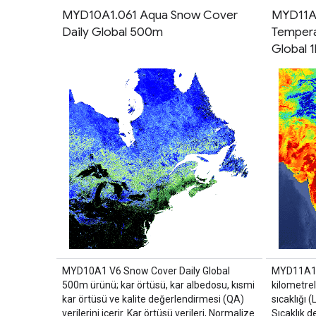
MYD10A1.061 Aqua Snow Cover
MYD11A1
Daily Global 500m
Tempera
Global 
MYD10A1 V6 Snow Cover Daily Global
MYD11A1 V
500m ürünü; kar örtüsü, kar albedosu, kısmi
kilometrel
kar örtüsü ve kalite değerlendirmesi (QA)
sıcaklığı 
verilerini içerir. Kar örtüsü verileri, Normalize
Sıcaklık 