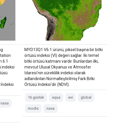
ng
MYD13Q1 V6.1 ürünü, piksel başına bir bitki
tation
örtüsü indeksi (VI) değeri sağlar. İki temel
n 6.1
bitki örtüsü katmanı vardır. Bunlardan ilki,
ü indeksi
mevcut Ulusal Okyanus ve Atmosfer
rtüsü
İdaresi'nin süreklilik indeksi olarak
adlandırılan Normalleştirilmiş Fark Bitki
 İndeksi
Örtüsü İndeksi'dir (NDVI).
16 günlük
aqua
evi
global
nasa
modis
nasa