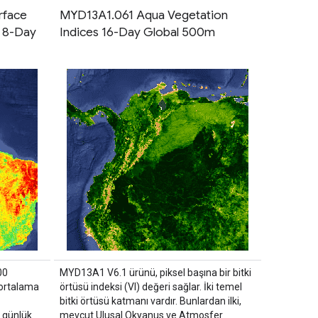
rface
MYD13A1.061 Aqua Vegetation
y 8-Day
Indices 16-Day Global 500m
00
MYD13A1 V6.1 ürünü, piksel başına bir bitki
 ortalama
örtüsü indeksi (VI) değeri sağlar. İki temel
bitki örtüsü katmanı vardır. Bunlardan ilki,
 günlük
mevcut Ulusal Okyanus ve Atmosfer