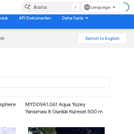
/
uluk
API Dokümanları
Daha fazla
lir.
sphere
MYD09A1.061 Aqua Yüzey
Yansıması 8 Günlük Küresel 500 m