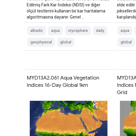
Edilmiş Fark Kar İndeksi (NDSI) ve diğer
elde edili
ölçüt testlerini kullanan bir kar haritalama
piksellerd
algoritmasına dayanır. Genel …
karşılandı
albedo
aqua
cryosphere
daily
aqua
geophysical
global
global
MYD13A2.061 Aqua Vegetation
MYD13A3
Indices 16-Day Global 1km
Indices 
Grid