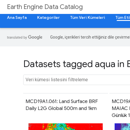
Earth Engine Data Catalog
Ana Sayfa
Kategoriler
Tüm Veri Kümeleri
Tüm Eti
Google, içerikleri tercih ettiğiniz dile çevirm
Datasets tagged aqua in 
MCD19A1.061: Land Surface BRF
MCD19A2
Daily L2G Global 500m and 1km
MAIAC K
Günlük 