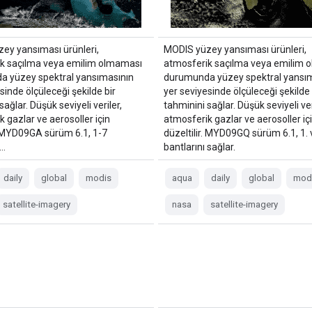
ey yansıması ürünleri,
MODIS yüzey yansıması ürünleri,
k saçılma veya emilim olmaması
atmosferik saçılma veya emilim 
 yüzey spektral yansımasının
durumunda yüzey spektral yansı
sinde ölçüleceği şekilde bir
yer seviyesinde ölçüleceği şekilde 
sağlar. Düşük seviyeli veriler,
tahminini sağlar. Düşük seviyeli ver
 gazlar ve aerosoller için
atmosferik gazlar ve aerosoller iç
r. MYD09GA sürüm 6.1, 1-7
düzeltilir. MYD09GQ sürüm 6.1, 1. 
 …
bantlarını sağlar.
daily
global
modis
aqua
daily
global
mod
satellite-imagery
nasa
satellite-imagery