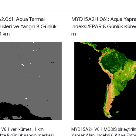
.061: Aqua Termal
MYD15A2H.061: Aqua Yaprak
ikleri ve Yangın 8 Günlük
İndeksi/FPAR 8 Günlük Küre
 1 km
m
6.1 veri kümesi, 1 km
MYD15A2H V6.1 MODIS birleştiril
kte 8 günlük yangın maskesi
Yaprak Alanı İndeksi (LAI) ve Foto