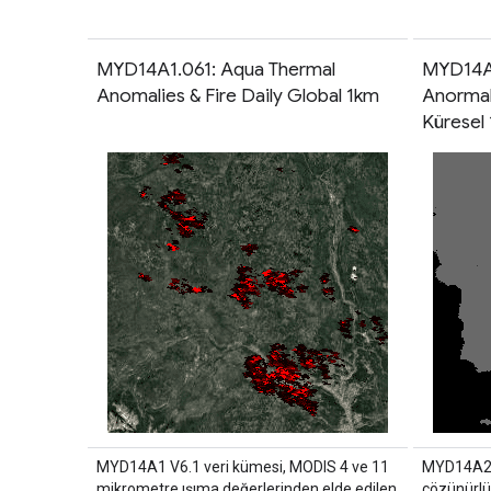
MYD14A1.061: Aqua Thermal
MYD14A2
Anomalies & Fire Daily Global 1km
Anormall
Küresel
MYD14A1 V6.1 veri kümesi, MODIS 4 ve 11
MYD14A2 V
mikrometre ışıma değerlerinden elde edilen
çözünürlü