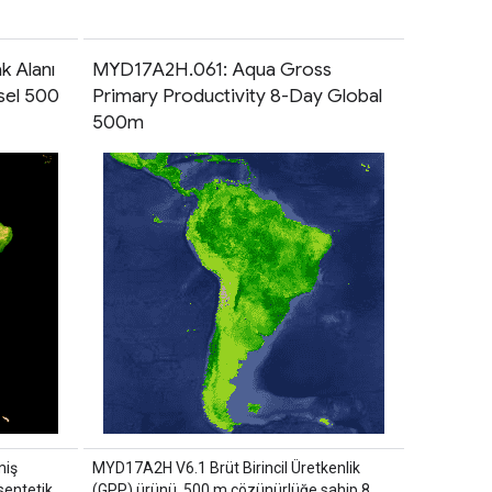
 Alanı
MYD17A2H.061: Aqua Gross
sel 500
Primary Productivity 8-Day Global
500m
miş
MYD17A2H V6.1 Brüt Birincil Üretkenlik
sentetik
(GPP) ürünü, 500 m çözünürlüğe sahip 8