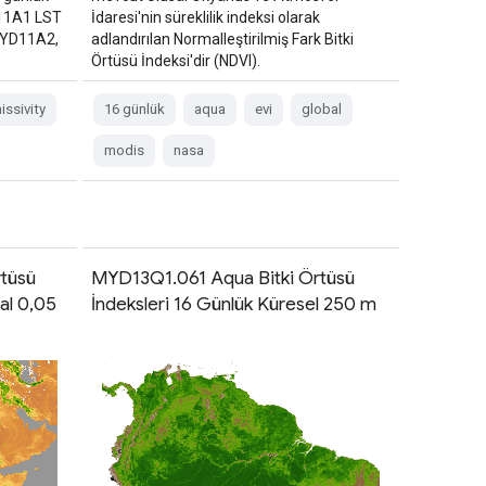
D11A1 LST
İdaresi'nin süreklilik indeksi olarak
 MYD11A2,
adlandırılan Normalleştirilmiş Fark Bitki
Örtüsü İndeksi'dir (NDVI).
issivity
16 günlük
aqua
evi
global
modis
nasa
tüsü
MYD13Q1.061 Aqua Bitki Örtüsü
al 0,05
İndeksleri 16 Günlük Küresel 250 m