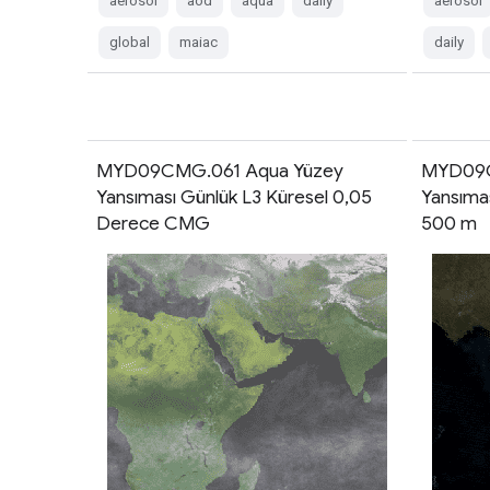
aerosol
aod
aqua
daily
aerosol
global
maiac
daily
MYD09CMG.061 Aqua Yüzey
MYD09G
Yansıması Günlük L3 Küresel 0,05
Yansımas
Derece CMG
500 m