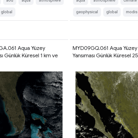
aod
aqua
atmosphere
aqua
atmosphere
climate
global
geophysical
global
modis
A.061 Aqua Yüzey
MYD09GQ.061 Aqua Yüzey
ı Günlük Küresel 1 km ve
Yansıması Günlük Küresel 2