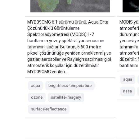
MYD09CMG 6.1 sürümü ürünü, Aqua Orta
MODIS yüz
Çözünürlüklü Görüntüleme
atmosferi
Spektroradyometresi (MODIS) 1-7
durumunda
bantlarının yüzey spektral yansımasının
yer seviye
tahminini sağlar. Bu ürün, 5.600 metre
tahminini 
piksel çözünürlüğe yeniden örneklenmiş ve
atmosferik
gazlar, aerosoller ve Rayleigh saçılması gibi
düzeltili
atmosferik koşullar için düzeltilmiştir.
bantlarını
MYD09CMG verileri …
aqua
aqua
brightness-temperature
nasa
ozone
satellite-imagery
surface-reflectance