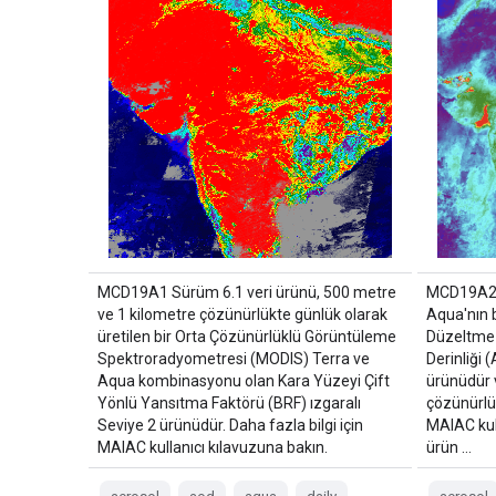
MCD19A1 Sürüm 6.1 veri ürünü, 500 metre
MCD19A2 V
ve 1 kilometre çözünürlükte günlük olarak
Aqua'nın b
üretilen bir Orta Çözünürlüklü Görüntüleme
Düzeltme 
Spektroradyometresi (MODIS) Terra ve
Derinliği 
Aqua kombinasyonu olan Kara Yüzeyi Çift
ürünüdür 
Yönlü Yansıtma Faktörü (BRF) ızgaralı
çözünürlük
Seviye 2 ürünüdür. Daha fazla bilgi için
MAIAC kul
MAIAC kullanıcı kılavuzuna bakın.
ürün …