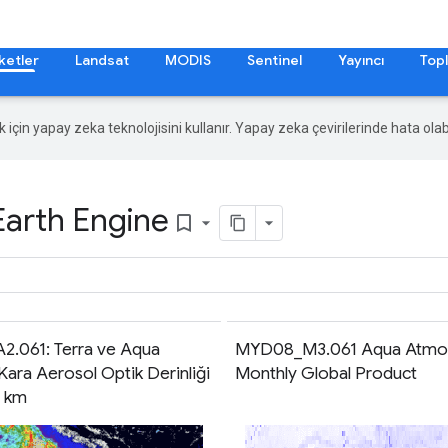
ketler
Landsat
MODIS
Sentinel
Yayıncı
Topl
ek için yapay zeka teknolojisini kullanır. Yapay zeka çevirilerinde hata olabi
Earth Engine
bookmark_border
.061: Terra ve Aqua
MYD08_M3.061 Aqua Atmo
ara Aerosol Optik Derinliği
Monthly Global Product
1 km