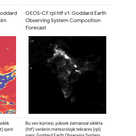
Goddard
GEOS-CF rpl htf v1: Goddard Earth
şim
Observing System Composition
Forecast
ıklık
Bu veri kümesi, yüksek zamansal sıklıkta
) içerir.
(htf) verilerin meteorolojik tekrarını (rpl)
içerir. Goddard Earth Observing System