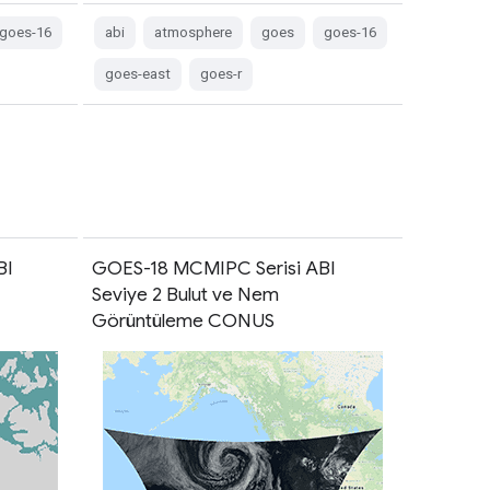
goes-16
abi
atmosphere
goes
goes-16
goes-east
goes-r
BI
GOES-18 MCMIPC Serisi ABI
Seviye 2 Bulut ve Nem
Görüntüleme CONUS