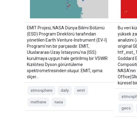
EMIT Projesi, NASA Dünya Bilimi Bölümü
Bu veri kü
(ESD) Program Direktörü tarafından
yüksek zam
yönetilen Earth Venture-Instrument (EV-I)
analizini (
Programı'nın bir parçasıdır. EMIT,
original G
Uluslararası Uzay İstasyonu'na (ISS)
htf_inst
kurulmaya uygun hale getirilmiş bir VSWIR
Goddard 
Kızılötesi Dyson görüntüleme
Compositi
spektrometresinden oluşur. EMIT, ışıma
NASA'nın 
ölçer…
Office(GM
küresel bi
atmosphere
daily
emit
atmosph
methane
nasa
geos