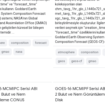
_time" ve "forecast_time"
koleksiyonları olan
ini kullanın. Goddard Earth
chm_tavg_1hr_glo_L1440x721_sl
 System Composition Forecast
met_tavg_1hr_glo_L1440x721_sl
 sistemi, NASA'nın Global
xgc_tavg_1hr_glo_L1440x721_slv
and Assimilation Office (GMAO)
birleştirilmesiyle oluşturulur. İlgile
 geliştirilen küresel bir bileşen
verileri seçmek için "creation_tim
temidir. …
"forecast_time" özelliklerini kulla
Goddard Earth Observing System
Composition Forecast (GEOS-CF) s
ere
composition
forecast
gmao
nasa
atmosphere
composition
geos
geos-cf
gmao
 MCMIPC Serisi ABI
GOES-16 MCMIPF Serisi AB
2 Bulut ve Nem
2 Bulut ve Nem Görüntüle
üleme CONUS
Disk