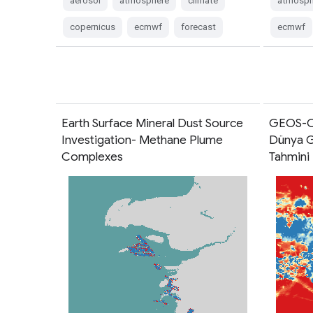
aerosol
atmosphere
climate
atmosph
copernicus
ecmwf
forecast
ecmwf
Earth Surface Mineral Dust Source
GEOS-CF
Investigation- Methane Plume
Dünya G
Complexes
Tahmini