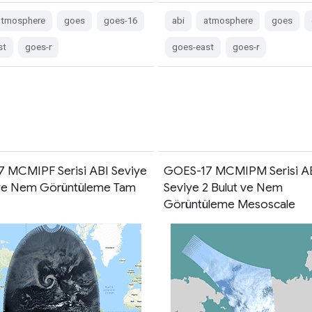
atmosphere
goes
goes-16
abi
atmosphere
goes
st
goes-r
goes-east
goes-r
 MCMIPF Serisi ABI Seviye
GOES-17 MCMIPM Serisi A
 ve Nem Görüntüleme Tam
Seviye 2 Bulut ve Nem
Görüntüleme Mesoscale