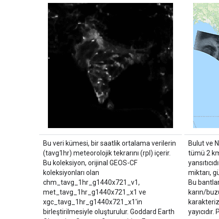
Bu veri kümesi, bir saatlik ortalama verilerin
Bulut ve 
(tavg1hr) meteorolojik tekrarını (rpl) içerir.
tümü 2 km
Bu koleksiyon, orijinal GEOS-CF
yansıtıcıd
koleksiyonları olan
miktarı, gü
chm_tavg_1hr_g1440x721_v1,
Bu bantlar
met_tavg_1hr_g1440x721_x1 ve
karın/buz
xgc_tavg_1hr_g1440x721_x1'in
karakteri
birleştirilmesiyle oluşturulur. Goddard Earth
yayıcıdır. 