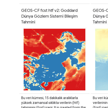
GEOS-CF fcst htf v2: Goddard
GEOS-CF
Dünya Gözlem Sistemi Bileşim
Dünya G
Tahmini
Tahmini
Bu veri kümesi, 15 dakikalık aralıklarla
Bu veri kü
yüksek zamansal sıklıkta verilerin (htf)
verilerini
tahminini (fcst) içerir. It is created from the
(fcst) içer