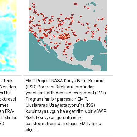
osferik
EMIT Projesi, NASA Dünya Bilimi Bölümü
. Yeniden
(ESD) Program Direktörü tarafından
rt bir
yönetilen Earth Venture-Instrument (EV-I)
k küresel
Programı'nın bir parçasıdır. EMIT,
kümesi
Uluslararası Uzay İstasyonu'na (ISS)
lan ERA-
kurulmaya uygun hale getirilmiş bir VSWIR
mıştır. Bu
Kızılötesi Dyson görüntüleme
 3D
spektrometresinden oluşur. EMIT, ışıma
ölçer…