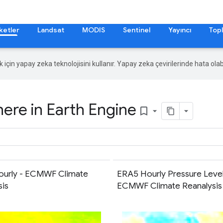
ketler
Landsat
MODIS
Sentinel
Yayıncı
Topl
ek için yapay zeka teknolojisini kullanır. Yapay zeka çevirilerinde hata olabi
re in Earth Engine
bookmark_border
urly - ECMWF Climate
ERA5 Hourly Pressure Level
sis
ECMWF Climate Reanalysis