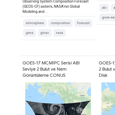
Observing System Composition Forecast
(GEOS-CF) sistemi, NASA'nın Global
abi
Modeling and …
goes-ea
atmosphere
composition
forecast
geos
gmao
nasa
GOES-17 MCMIPC Serisi ABI
GOES-17
Seviye 2 Bulut ve Nem
2 Bulut
Görüntüleme CONUS
Disk