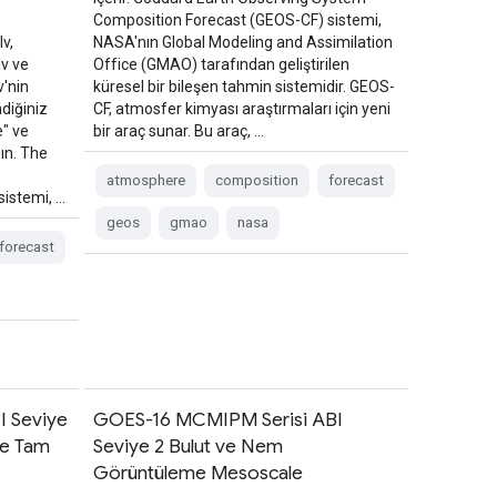
Composition Forecast (GEOS-CF) sistemi,
v,
NASA'nın Global Modeling and Assimilation
v ve
Office (GMAO) tarafından geliştirilen
'nin
küresel bir bileşen tahmin sistemidir. GEOS-
ndiğiniz
CF, atmosfer kimyası araştırmaları için yeni
e" ve
bir araç sunar. Bu araç, …
nın. The
atmosphere
composition
forecast
istemi, …
geos
gmao
nasa
forecast
I Seviye
GOES-16 MCMIPM Serisi ABI
me Tam
Seviye 2 Bulut ve Nem
Görüntüleme Mesoscale