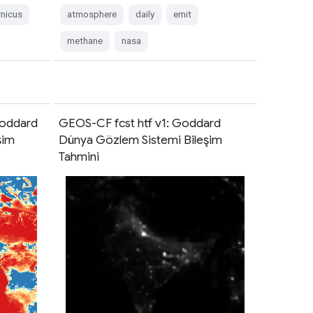
nicus
atmosphere
daily
emit
methane
nasa
Goddard
GEOS-CF fcst htf v1: Goddard
şim
Dünya Gözlem Sistemi Bileşim
Tahmini