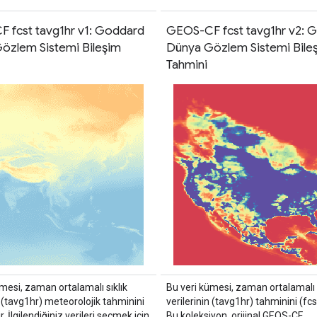
 fcst tavg1hr v1: Goddard
GEOS-CF fcst tavg1hr v2: 
özlem Sistemi Bileşim
Dünya Gözlem Sistemi Bile
Tahmini
mesi, zaman ortalamalı sıklık
Bu veri kümesi, zaman ortalamalı s
n (tavg1hr) meteorolojik tahminini
verilerinin (tavg1hr) tahminini (fcst
ir. İlgilendiğiniz verileri seçmek için
Bu koleksiyon, orijinal GEOS-CF