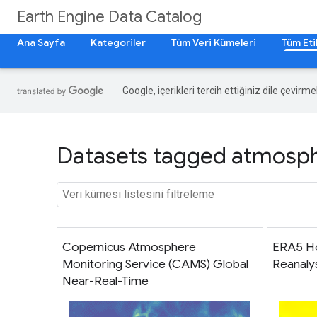
Earth Engine Data Catalog
Ana Sayfa
Kategoriler
Tüm Veri Kümeleri
Tüm Eti
Google, içerikleri tercih ettiğiniz dile çevirm
Datasets tagged atmosphe
Copernicus Atmosphere
ERA5 Ho
Monitoring Service (CAMS) Global
Reanaly
Near-Real-Time