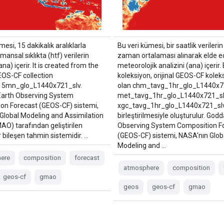
mesi, 15 dakikalık aralıklarla
Bu veri kümesi, bir saatlik verileri
ansal sıklıkta (htf) verilerin
zaman ortalaması alınarak elde e
ana) içerir. It is created from the
meteorolojik analizini (ana) içerir.
EOS-CF collection
koleksiyon, orijinal GEOS-CF koleks
_15mn_glo_L1440x721_slv.
olan chm_tavg_1hr_glo_L1440x72
Earth Observing System
met_tavg_1hr_glo_L1440x721_sl
on Forecast (GEOS-CF) sistemi,
xgc_tavg_1hr_glo_L1440x721_slv
Global Modeling and Assimilation
birleştirilmesiyle oluşturulur. God
AO) tarafından geliştirilen
Observing System Composition F
r bileşen tahmin sistemidir. …
(GEOS-CF) sistemi, NASA'nın Glob
Modeling and …
ere
composition
forecast
atmosphere
composition
geos-cf
gmao
geos
geos-cf
gmao