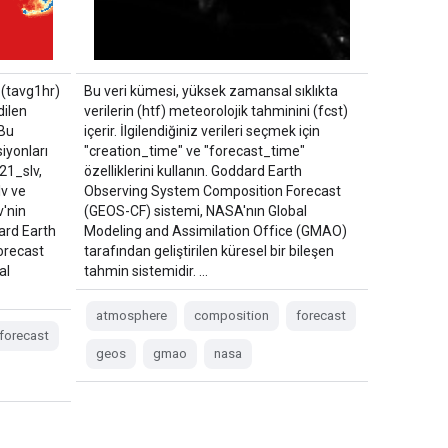
n (tavg1hr)
Bu veri kümesi, yüksek zamansal sıklıkta
dilen
verilerin (htf) meteorolojik tahminini (fcst)
 Bu
içerir. İlgilendiğiniz verileri seçmek için
iyonları
"creation_time" ve "forecast_time"
1_slv,
özelliklerini kullanın. Goddard Earth
v ve
Observing System Composition Forecast
'nin
(GEOS-CF) sistemi, NASA'nın Global
dard Earth
Modeling and Assimilation Office (GMAO)
orecast
tarafından geliştirilen küresel bir bileşen
al
tahmin sistemidir. …
atmosphere
composition
forecast
forecast
geos
gmao
nasa