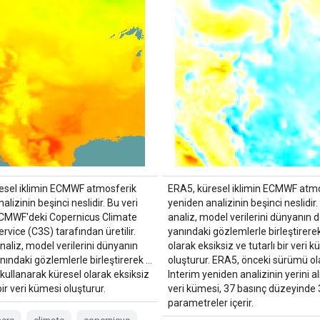
esel iklimin ECMWF atmosferik
ERA5, küresel iklimin ECMWF atm
alizinin beşinci neslidir. Bu veri
yeniden analizinin beşinci neslidir
CMWF'deki Copernicus Climate
analiz, model verilerini dünyanın dö
vice (C3S) tarafından üretilir.
yanındaki gözlemlerle birleştirere
aliz, model verilerini dünyanın
olarak eksiksiz ve tutarlı bir veri 
anındaki gözlemlerle birleştirerek …
oluşturur. ERA5, önceki sürümü o
 kullanarak küresel olarak eksiksiz
Interim yeniden analizinin yerini al
bir veri kümesi oluşturur.
veri kümesi, 37 basınç düzeyinde
parametreler içerir.