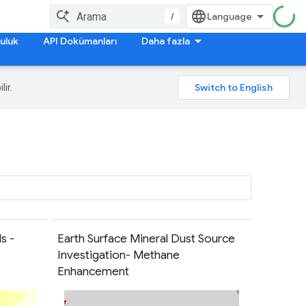
/
uluk
API Dokümanları
Daha fazla
lir.
s -
Earth Surface Mineral Dust Source
Investigation- Methane
Enhancement