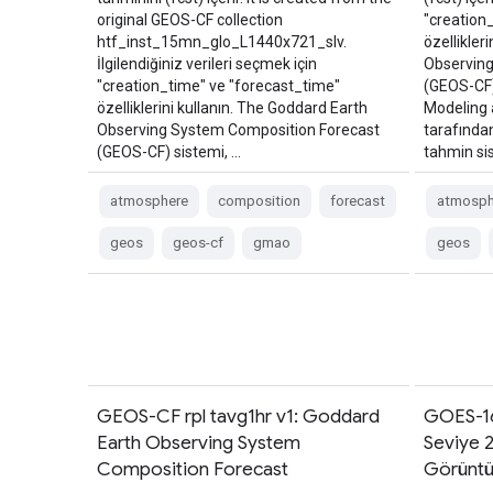
original GEOS-CF collection
"creation
htf_inst_15mn_glo_L1440x721_slv.
özellikler
İlgilendiğiniz verileri seçmek için
Observing
"creation_time" ve "forecast_time"
(GEOS-CF)
özelliklerini kullanın. The Goddard Earth
Modeling 
Observing System Composition Forecast
tarafından
(GEOS-CF) sistemi, …
tahmin sis
atmosphere
composition
forecast
atmosph
geos
geos-cf
gmao
geos
GEOS-CF rpl tavg1hr v1: Goddard
GOES-16
Earth Observing System
Seviye 
Composition Forecast
Görünt