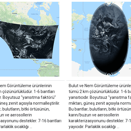
Nem Görüntüleme ürünlerinin
Bulut ve Nem Görüntüleme ürünler
 çözünürlüklüdür. 1-6 bantları
tümü 2 km çözünürlüklüdür. 1-6 ba
ır. Boyutsuz "yansıtma faktörü"
yansıtıcıdır. Boyutsuz "yansıtma f
neş zenit açısıyla normalleştirilir.
miktarı, güneş zenit açısıyla normall
; bulutların, bitki örtüsünün,
Bu bantlar; bulutların, bitki örtüsü
un ve aerosollerin
karın/buzun ve aerosollerin
zasyonunu destekler. 7-16 bantları
karakterizasyonunu destekler. 7-1
Parlaklık sıcaklığı …
yayıcıdır. Parlaklık sıcaklığı …