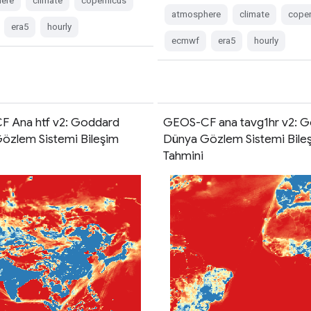
ere
climate
copernicus
atmosphere
climate
coper
era5
hourly
ecmwf
era5
hourly
 Ana htf v2: Goddard
GEOS-CF ana tavg1hr v2: 
özlem Sistemi Bileşim
Dünya Gözlem Sistemi Bile
Tahmini