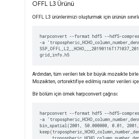
OFFL L3 Ürünü
OFFL L3 ürünlerimizi oluşturmak için ürünün sınırla
harpconvert --format hdf5 --hdf5-compres
-a 'tropospheric_HCHO_column_number_den
S5P_OFFL_L2__HCHO___20190116T171037_201
Ardından, tüm verileri tek bir büyük mozaikte birleş
Mozaikten, ortorektifiye edilmiş raster verileri içe
Bir bölüm için örnek harpconvert çağrısı:
harpconvert --format hdf5 --hdf5-compres
-a 'tropospheric_HCHO_column_number_den
bin_spatial(2001, 50.000000, 0.01, 2001,
keep(tropospheric_HCHO_column_number_den
     tropospheric_HCHO_column_number_den