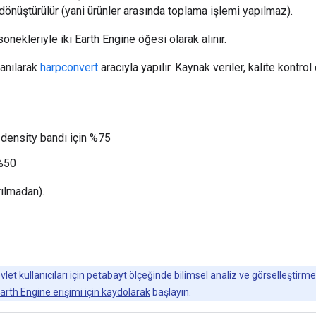
dönüştürülür (yani ürünler arasında toplama işlemi yapılmaz).
nekleriyle iki Earth Engine öğesi olarak alınır.
lanılarak
harpconvert
aracıyla yapılır. Kaynak veriler, kalite kontr
ensity bandı için %75
 %50
rılmadan).
t kullanıcıları için petabayt ölçeğinde bilimsel analiz ve görselleştirme
arth Engine erişimi için kaydolarak
başlayın.