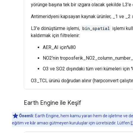
yörünge başına tek bir ızgara olacak şekilde L3'e 
Antimeridyeni kapsayan kaynak ürünler, _1 ve _2 so
L3'e dönüştürme işlemi,
bin_spatial
işlemi kul
kaldırmak için filtrelenir:
AER_AI için%80
NO2'nin troposferik_NO2_column_number_d
O3 ve SO2 dışındaki tüm veri kümeleri için
O3_TCL ürünü doğrudan alınır (harpconvert çalıştı
Earth Engine ile Keşif
Önemli:
Earth Engine, hem kamu yararı hem de işletme ve devle
eğitim ve kâr amacı gütmeyen kuruluşlar için ücretsizdir. Lütfen
E