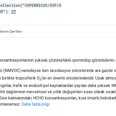
Collection("COPERNICUS/S5P/O
CHO")
open_in_new
lanım Şartları
santrasyonlarının yüksek çözünürlüklü çevrimdışı görüntülerini s
lerin (NMVOC) neredeyse tüm oksidasyon zincirlerinde ara gazdır
e birlikte troposferik O
'ün en önemli öncülerindendir. Uzak atm
3
yangınlar, trafik ve endüstriyel kaynaklardan yayılan daha yükse
it dağılımının mevsimsel ve yıllık değişimleri esas olarak sıcaklık
r. Sınır katmanındaki HCHO konsantrasyonları, kısa ömürlü hidrokarbo
zlemlenemez.
Daha fazla bilgi.