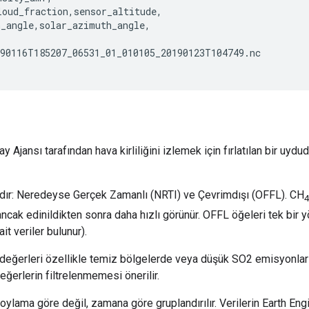
oud_fraction,sensor_altitude,

_angle,solar_azimuth_angle,

90116T185207_06531_01_010105_20190123T104749.nc

jansı tarafından hava kirliliğini izlemek için fırlatılan bir uydud
rdır: Neredeyse Gerçek Zamanlı (NRTI) ve Çevrimdışı (OFFL). CH
4
cak edinildikten sonra daha hızlı görünür. OFFL öğeleri tek bir yö
it veriler bulunur).
 değerleri özellikle temiz bölgelerde veya düşük SO2 emisyonlarınd
ğerlerin filtrelenmemesi önerilir.
oylama göre değil, zamana göre gruplandırılır. Verilerin Earth Eng