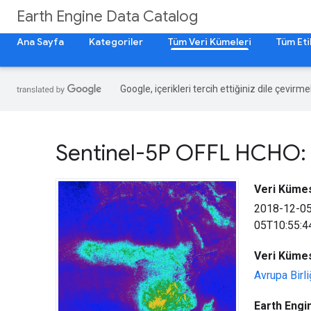
Earth Engine Data Catalog
Ana Sayfa
Kategoriler
Tüm Veri Kümeleri
Tüm Eti
Google, içerikleri tercih ettiğiniz dile çevirm
Sentinel-5P OFFL HCHO: 
Veri Kümesi
2018-12-0
05T10:55:4
Veri Kümes
Avrupa Birl
Earth Engin