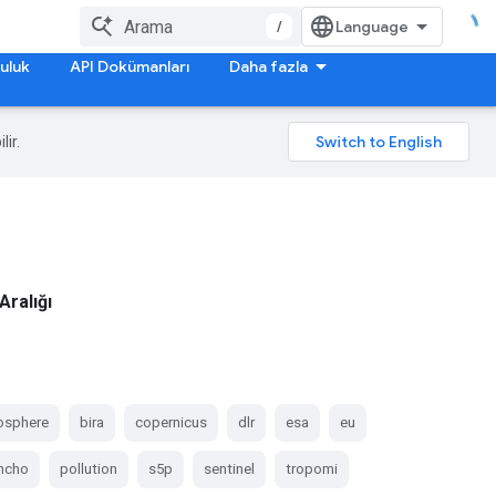
/
uluk
API Dokümanları
Daha fazla
lir.
Aralığı
osphere
bira
copernicus
dlr
esa
eu
hcho
pollution
s5p
sentinel
tropomi