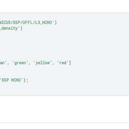
NICUS/S5P/OFFL/L3_HCHO'
)
_density'
)
an'
,
'green'
,
'yellow'
,
'red'
]
'S5P HCHO'
);