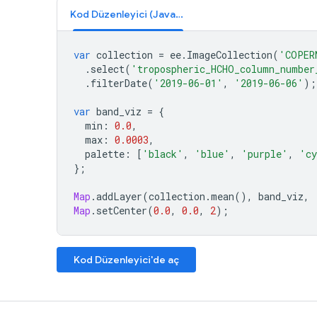
Kod Düzenleyici (JavaScript)
var
collection
=
ee
.
ImageCollection
(
'COPER
.
select
(
'tropospheric_HCHO_column_number
.
filterDate
(
'2019-06-01'
,
'2019-06-06'
);
var
band_viz
=
{
min
:
0.0
,
max
:
0.0003
,
palette
:
[
'black'
,
'blue'
,
'purple'
,
'cy
};
Map
.
addLayer
(
collection
.
mean
(),
band_viz
,
Map
.
setCenter
(
0.0
,
0.0
,
2
);
Kod Düzenleyici'de aç