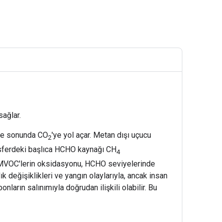
ağlar.
 ve sonunda CO
'ye yol açar. Metan dışı uçucu
2
osferdeki başlıca HCHO kaynağı CH
4
k NMVOC'lerin oksidasyonu, HCHO seviyelerinde
 değişiklikleri ve yangın olaylarıyla, ancak insan
nların salınımıyla doğrudan ilişkili olabilir. Bu