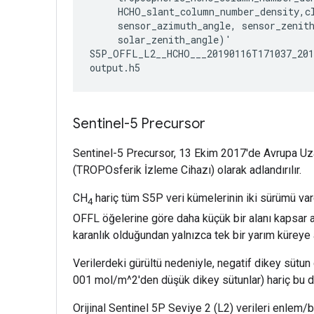
     HCHO_slant_column_number_density,cl
     sensor_azimuth_angle, sensor_zenith
     solar_zenith_angle)'

S5P_OFFL_L2__HCHO___20190116T171037_201
Sentinel-5 Precursor
Sentinel-5 Precursor, 13 Ekim 2017'de Avrupa Uzay A
(TROPOsferik İzleme Cihazı) olarak adlandırılır.
CH
hariç tüm S5P veri kümelerinin iki sürümü va
4
OFFL öğelerine göre daha küçük bir alanı kapsar an
karanlık olduğundan yalnızca tek bir yarım küreye a
Verilerdeki gürültü nedeniyle, negatif dikey sütun
001 mol/m^2'den düşük dikey sütunlar) hariç bu de
Orijinal Sentinel 5P Seviye 2 (L2) verileri enlem/b