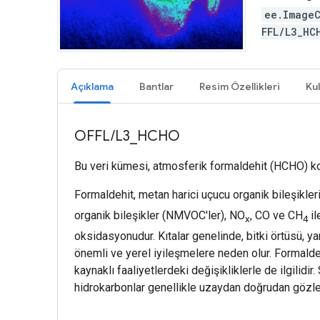
ee.Image
FFL/L3_H
Açıklama
Bantlar
Resim Özellikleri
Kul
OFFL/L3_HCHO
Bu veri kümesi, atmosferik formaldehit (HCHO) kon
Formaldehit, metan harici uçucu organik bileşik
organik bileşikler (NMVOC'ler), NO
, CO ve CH
il
x
4
oksidasyonudur. Kıtalar genelinde, bitki örtüsü, 
önemli ve yerel iyileşmelere neden olur. Formaldeh
kaynaklı faaliyetlerdeki değişikliklerle de ilgilidi
hidrokarbonlar genellikle uzaydan doğrudan gö