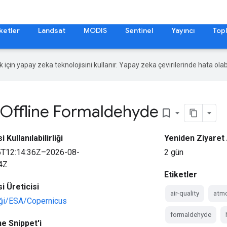
ketler
Landsat
MODIS
Sentinel
Yayıncı
Topl
ek için yapay zeka teknolojisini kullanır. Yapay zeka çevirilerinde hata olabi
Offline Formaldehyde
bookmark_border
 Kullanılabilirliği
Yeniden Ziyaret 
5T12:14:36Z–2026-08-
2 gün
4Z
Etiketler
i Üreticisi
air-quality
atm
iği/ESA/Copernicus
formaldehyde
e Snippet'i