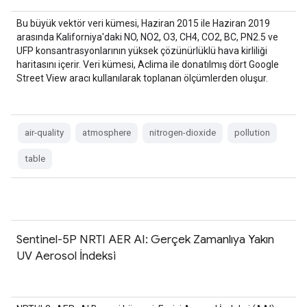
Bu büyük vektör veri kümesi, Haziran 2015 ile Haziran 2019
arasında Kaliforniya'daki NO, NO2, O3, CH4, CO2, BC, PN2.5 ve
UFP konsantrasyonlarının yüksek çözünürlüklü hava kirliliği
haritasını içerir. Veri kümesi, Aclima ile donatılmış dört Google
Street View aracı kullanılarak toplanan ölçümlerden oluşur.
air-quality
atmosphere
nitrogen-dioxide
pollution
table
Sentinel-5P NRTI AER AI: Gerçek Zamanlıya Yakın
UV Aerosol İndeksi