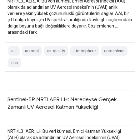
NRTI/L3_AER_AI Bu veri kümesi, Emici Aerosol İndeksi (AAI)
olarak da adlandırılan UV Aerosol İndeksi'nin (UVAI) anlık
verilere yakın yüksek çözünürlüklü görüntülerini sağlar. AAI, bir
çift dalga boyu için UV spektral aralığında Rayleigh saçılımındaki
dalga boyuna bağlı değişikliklere dayanır. Gözlemlenen …
arasındaki fark
aai
aerosol
air-quality
atmosphere
copernicus
esa
Sentinel-5P NRTI AER LH: Neredeyse Gerçek
Zamanlı UV Aerosol Katman Yüksekliği
NRTI/L3_AER_LH Bu veri kümesi, Emici Katman Yüksekliği
(ALH) olarak da adlandırılan UV Aerosol İndeksi'nin (UVAI)