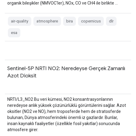
organik bileşikler (NMVOC'ler), NOx, CO ve CH4 ile birlikte …
air-quality
atmosphere
bira
copernicus
dlr
esa
Sentinel-5P NRTI NO2: Neredeyse Gerçek Zamanlı
Azot Dioksit
NRTI/L3_NO2 Bu veri kümesi, NO2 konsantrasyonlarının
neredeyse anlık yüksek çözünürlüklü görüntülerini sağlar. Azot
oksitler (NO2 ve NO), hem troposferde hem de stratosferde
bulunan, Dünya atmosferindeki önemli iz gazlardır. Bunlar,
insan kaynaklı faaliyetler (özellikle fosil yakıtlar) sonucunda
atmosfere girer.