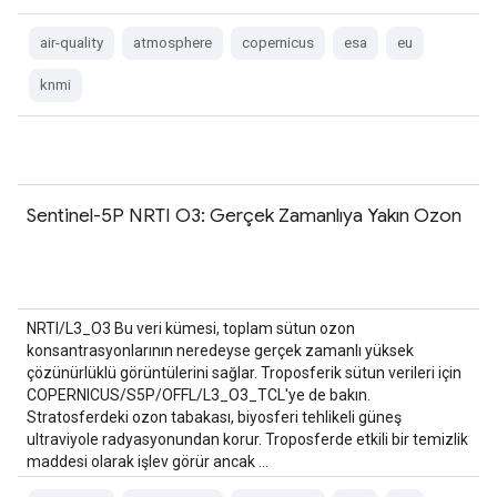
air-quality
atmosphere
copernicus
esa
eu
knmi
Sentinel-5P NRTI O3: Gerçek Zamanlıya Yakın Ozon
NRTI/L3_O3 Bu veri kümesi, toplam sütun ozon
konsantrasyonlarının neredeyse gerçek zamanlı yüksek
çözünürlüklü görüntülerini sağlar. Troposferik sütun verileri için
COPERNICUS/S5P/OFFL/L3_O3_TCL'ye de bakın.
Stratosferdeki ozon tabakası, biyosferi tehlikeli güneş
ultraviyole radyasyonundan korur. Troposferde etkili bir temizlik
maddesi olarak işlev görür ancak …