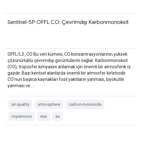
Sentinel-5P OFFL CO: Çevrimdışı Karbonmonoksit
OFFL/L3_CO Bu veri kümesi, CO konsantrasyonlarının yüksek
çözünürlüklü çevrimdışı görüntülerini sağlar. Karbonmonoksit
(CO), troposfer kimyasını anlamak için önemli bir atmosferik iz
gazdır. Bazı kentsel alanlarda önemli bir atmosfer kirleticidir.
CO'nun başlıca kaynakları fosil yakıtların yanması, biyokütle
yanması ve …
air-quality
atmosphere
carbon-monoxide
copernicus
esa
eu