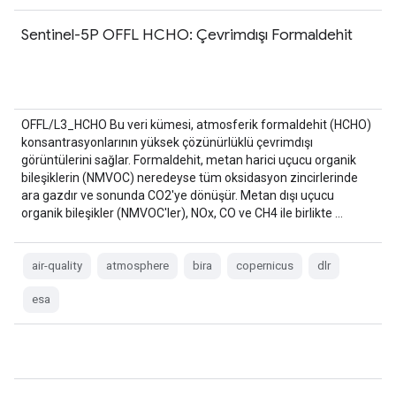
Sentinel-5P OFFL HCHO: Çevrimdışı Formaldehit
OFFL/L3_HCHO Bu veri kümesi, atmosferik formaldehit (HCHO)
konsantrasyonlarının yüksek çözünürlüklü çevrimdışı
görüntülerini sağlar. Formaldehit, metan harici uçucu organik
bileşiklerin (NMVOC) neredeyse tüm oksidasyon zincirlerinde
ara gazdır ve sonunda CO2'ye dönüşür. Metan dışı uçucu
organik bileşikler (NMVOC'ler), NOx, CO ve CH4 ile birlikte …
air-quality
atmosphere
bira
copernicus
dlr
esa