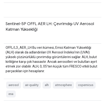
Sentinel-5P OFFL AER LH: Çevrimdışı UV Aerosol
Katman Yüksekliği
OFFL/L3_AER_LH Bu veri kümesi, Emici Katman Yüksekliği
(ALH) olarak da adlandırılan UV Aerosol İndeksi'nin (UVAI)
yüksek çözünürlüklü çevrimdışı görüntülerini sağlar. ALH, bulut
kirliliğine karşı çok hassastır. Ancak aerosolleri ve bulutları ayırt
etmek zor olabilir. ALH, 0, 05'ten küçük tüm FRESCO etkili bulut
parçacıkları için hesaplanır.
aerosol
air-quality
alh
atmosphere
copernicus
esa