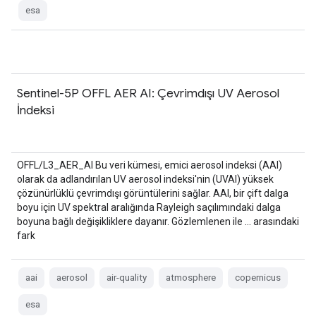
esa
Sentinel-5P OFFL AER AI: Çevrimdışı UV Aerosol
İndeksi
OFFL/L3_AER_AI Bu veri kümesi, emici aerosol indeksi (AAI)
olarak da adlandırılan UV aerosol indeksi'nin (UVAI) yüksek
çözünürlüklü çevrimdışı görüntülerini sağlar. AAI, bir çift dalga
boyu için UV spektral aralığında Rayleigh saçılımındaki dalga
boyuna bağlı değişikliklere dayanır. Gözlemlenen ile … arasındaki
fark
aai
aerosol
air-quality
atmosphere
copernicus
esa