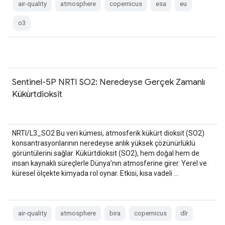
air-quality
atmosphere
copernicus
esa
eu
o3
Sentinel-5P NRTI SO2: Neredeyse Gerçek Zamanlı
Kükürtdioksit
NRTI/L3_SO2 Bu veri kümesi, atmosferik kükürt dioksit (SO2)
konsantrasyonlarının neredeyse anlık yüksek çözünürlüklü
görüntülerini sağlar. Kükürtdioksit (SO2), hem doğal hem de
insan kaynaklı süreçlerle Dünya'nın atmosferine girer. Yerel ve
küresel ölçekte kimyada rol oynar. Etkisi, kısa vadeli …
air-quality
atmosphere
bira
copernicus
dlr