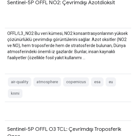
Sentinel-5P OFFL NO2: Çevrimdışı Azotdioksit
OFFL/L3_NO2 Bu veri kümesi, NO2 konsantrasyonlarının yüksek
çözünürlüklü çevrimdışı görüntülerini sağlar. Azot oksitler (NO2
ve NO), hem troposferde hem de stratosferde bulunan, Dünya
atmosferindeki önemli iz gazlardır. Bunlar, insan kaynaklı
faaliyetler (özellikle fosil yakıt kullanımı …
air-quality
atmosphere
copernicus
esa
eu
knmi
Sentinel-5P OFFL O3 TCL: Çevrimdışı Troposferik