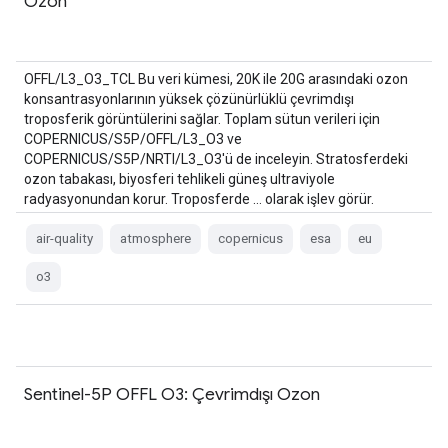
Ozon
OFFL/L3_O3_TCL Bu veri kümesi, 20K ile 20G arasındaki ozon
konsantrasyonlarının yüksek çözünürlüklü çevrimdışı
troposferik görüntülerini sağlar. Toplam sütun verileri için
COPERNICUS/S5P/OFFL/L3_O3 ve
COPERNICUS/S5P/NRTI/L3_O3'ü de inceleyin. Stratosferdeki
ozon tabakası, biyosferi tehlikeli güneş ultraviyole
radyasyonundan korur. Troposferde … olarak işlev görür.
air-quality
atmosphere
copernicus
esa
eu
o3
Sentinel-5P OFFL O3: Çevrimdışı Ozon