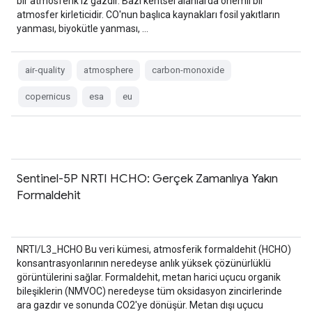
bir atmosferik iz gazdır. Bazı kentsel alanlarda önemli bir
atmosfer kirleticidir. CO'nun başlıca kaynakları fosil yakıtların
yanması, biyokütle yanması, …
air-quality
atmosphere
carbon-monoxide
copernicus
esa
eu
Sentinel-5P NRTI HCHO: Gerçek Zamanlıya Yakın
Formaldehit
NRTI/L3_HCHO Bu veri kümesi, atmosferik formaldehit (HCHO)
konsantrasyonlarının neredeyse anlık yüksek çözünürlüklü
görüntülerini sağlar. Formaldehit, metan harici uçucu organik
bileşiklerin (NMVOC) neredeyse tüm oksidasyon zincirlerinde
ara gazdır ve sonunda CO2'ye dönüşür. Metan dışı uçucu