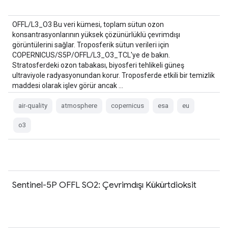
OFFL/L3_O3 Bu veri kümesi, toplam sütun ozon
konsantrasyonlarının yüksek çözünürlüklü çevrimdışı
görüntülerini sağlar. Troposferik sütun verileri için
COPERNICUS/S5P/OFFL/L3_O3_TCL'ye de bakın.
Stratosferdeki ozon tabakası, biyosferi tehlikeli güneş
ultraviyole radyasyonundan korur. Troposferde etkili bir temizlik
maddesi olarak işlev görür ancak …
air-quality
atmosphere
copernicus
esa
eu
o3
Sentinel-5P OFFL SO2: Çevrimdışı Kükürtdioksit