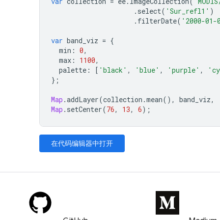
var
collection
=
ee
.
ImageCollection
(
'MODIS
.
select
(
'Sur_refl1'
)
.
filterDate
(
'2000-01-
var
band_viz
=
{
min
:
0
,
max
:
1100
,
palette
:
[
'black'
,
'blue'
,
'purple'
,
'cy
};
Map
.
addLayer
(
collection
.
mean
(),
band_viz
,
Map
.
setCenter
(
76
,
13
,
6
);
在代码编辑器中打开