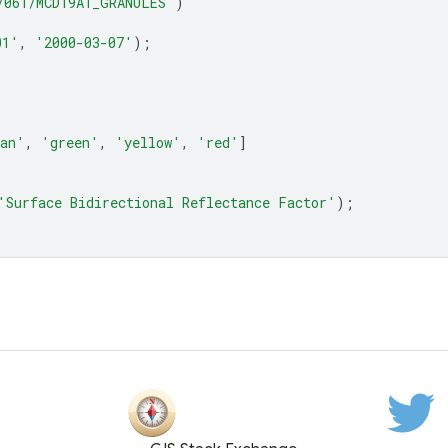
/061/MCD19A1_GRANULES'
)
01'
,
'2000-03-07'
);
an'
,
'green'
,
'yellow'
,
'red'
]
'Surface Bidirectional Reflectance Factor'
);