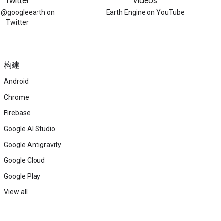
Twitter
Videos
w @googleearth on
Earth Engine on YouTube
Twitter
构建
Android
Chrome
Firebase
Google AI Studio
Google Antigravity
Google Cloud
Google Play
View all