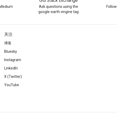
GIS Stack Exchange
n Medium
Ask questions using the
Follo
google-earth-engine tag
关注
博客
Bluesky
Instagram
LinkedIn
X (Twitter)
YouTube