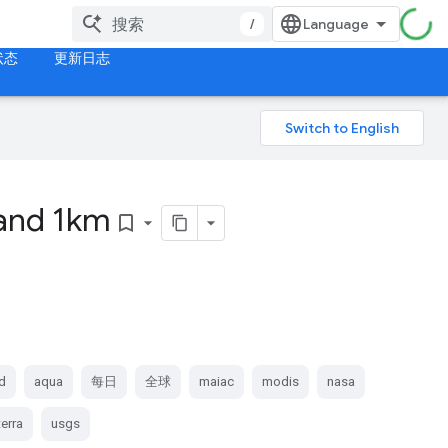
/
状态
更新日志
 and 1km
bookmark_border
d
aqua
每日
全球
maiac
modis
nasa
terra
usgs