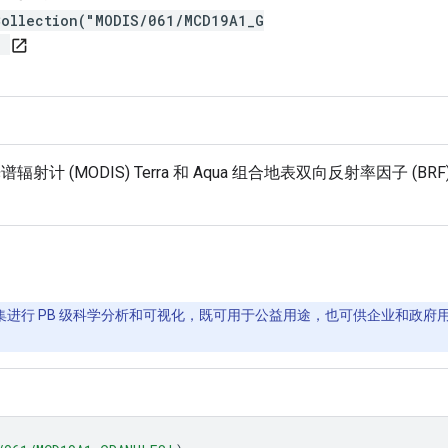
Collection("MODIS/061/MCD19A1_G
)
open_in_new
射计 (MODIS) Terra 和 Aqua 组合地表双向反射率因子 (BR
。
间数据集进行 PB 级科学分析和可视化，既可用于公益用途，也可供企业和政府用户