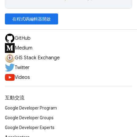
在程式碼編輯器開啟
GitHub
Medium
GIS Stack Exchange
Twitter
Videos
互動交流
Google Developer Program
Google Developer Groups
Google Developer Experts