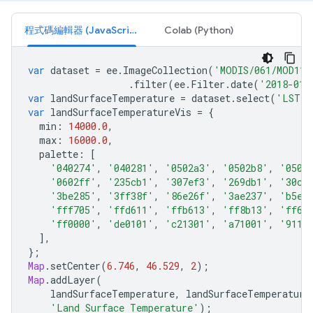
程式碼編輯器 (JavaScript)
Colab (Python)
var
dataset
=
ee
.
ImageCollection
(
'MODIS/061/MOD11A
.
filter
(
ee
.
Filter
.
date
(
'2018-01-
var
landSurfaceTemperature
=
dataset
.
select
(
'LST_D
var
landSurfaceTemperatureVis
=
{
min
:
14000.0
,
max
:
16000.0
,
palette
:
[
'040274'
,
'040281'
,
'0502a3'
,
'0502b8'
,
'0502
'0602ff'
,
'235cb1'
,
'307ef3'
,
'269db1'
,
'30c8
'3be285'
,
'3ff38f'
,
'86e26f'
,
'3ae237'
,
'b5e2
'fff705'
,
'ffd611'
,
'ffb613'
,
'ff8b13'
,
'ff6e
'ff0000'
,
'de0101'
,
'c21301'
,
'a71001'
,
'9110
],
};
Map
.
setCenter
(
6.746
,
46.529
,
2
);
Map
.
addLayer
(
landSurfaceTemperature
,
landSurfaceTemperature
'Land Surface Temperature'
);