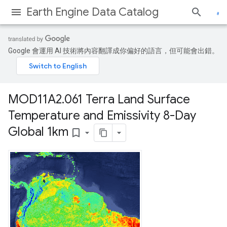
Earth Engine Data Catalog
Google 會運用 AI 技術將內容翻譯成你偏好的語言，但可能會出錯。
MOD11A2
.
061 Terra Land Surface
Temperature and Emissivity 8-Day
Global 1km
bookmark_border