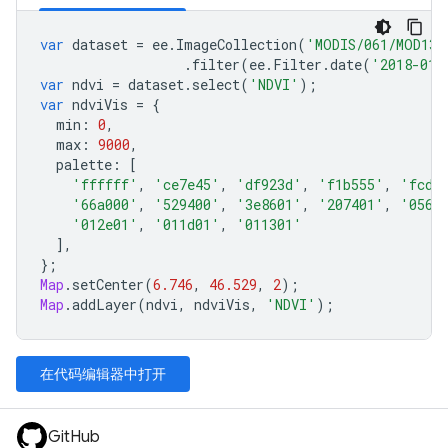
var
dataset
=
ee
.
ImageCollection
(
'MODIS/061/MOD13A
.
filter
(
ee
.
Filter
.
date
(
'2018-01-
var
ndvi
=
dataset
.
select
(
'NDVI'
);
var
ndviVis
=
{
min
:
0
,
max
:
9000
,
palette
:
[
'ffffff'
,
'ce7e45'
,
'df923d'
,
'f1b555'
,
'fcd1
'66a000'
,
'529400'
,
'3e8601'
,
'207401'
,
'0562
'012e01'
,
'011d01'
,
'011301'
],
};
Map
.
setCenter
(
6.746
,
46.529
,
2
);
Map
.
addLayer
(
ndvi
,
ndviVis
,
'NDVI'
);
在代码编辑器中打开
GitHub