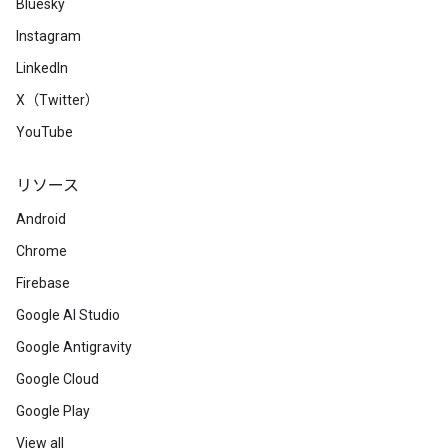
Bluesky
Instagram
LinkedIn
X（Twitter）
YouTube
リソース
Android
Chrome
Firebase
Google AI Studio
Google Antigravity
Google Cloud
Google Play
View all