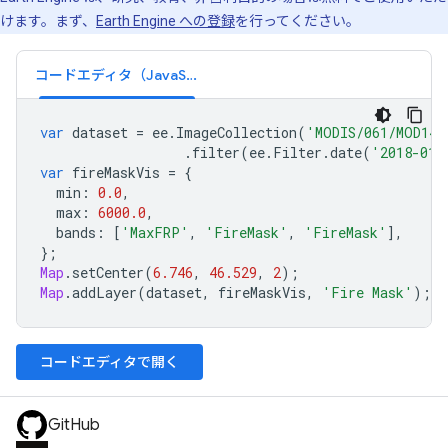
けます。まず、
Earth Engine への登録
を行ってください。
コードエディタ（JavaScript）
var
dataset
=
ee
.
ImageCollection
(
'MODIS/061/MOD14A
.
filter
(
ee
.
Filter
.
date
(
'2018-01-
var
fireMaskVis
=
{
min
:
0.0
,
max
:
6000.0
,
bands
:
[
'MaxFRP'
,
'FireMask'
,
'FireMask'
],
};
Map
.
setCenter
(
6.746
,
46.529
,
2
);
Map
.
addLayer
(
dataset
,
fireMaskVis
,
'Fire Mask'
);
コードエディタで開く
GitHub