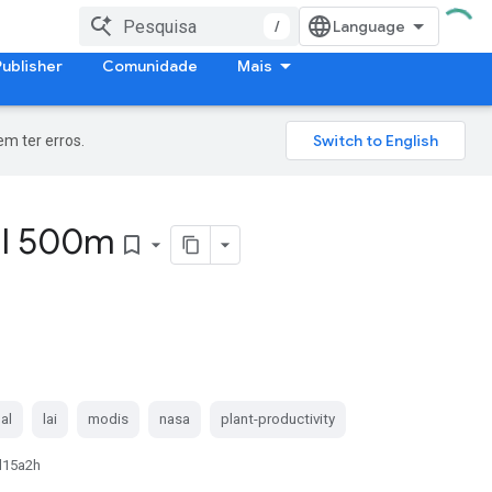
/
Publisher
Comunidade
Mais
m ter erros.
al 500m
bookmark_border
al
lai
modis
nasa
plant-productivity
15a2h