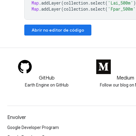
Map
.
addLayer
(
collection
.
select
(
'Lai_500m'
)
Map
.
addLayer
(
collection
.
select
(
'Fpar_500m'
Abrir no editor de código
GitHub
Medium
Earth Engine on GitHub
Follow our blog o
Envolver
Google Developer Program