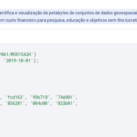
entífica e visualização de petabytes de conjuntos de dados geoespaciai
 custo financeiro para pesquisa, educação e objetivos sem fins lucrat
/061/MOD15A2H'
)
,
'2019-10-01'
);
,
'fcd163'
,
'99b718'
,
'74a901'
,
,
'056201'
,
'004c00'
,
'023b01'
,