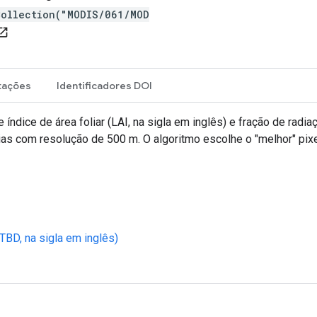
Collection("MODIS/061/MOD
n_in_new
tações
Identificadores DOI
ce de área foliar (LAI, na sigla em inglês) e fração de radiaç
as com resolução de 500 m. O algoritmo escolhe o "melhor" pix
TBD, na sigla em inglês)