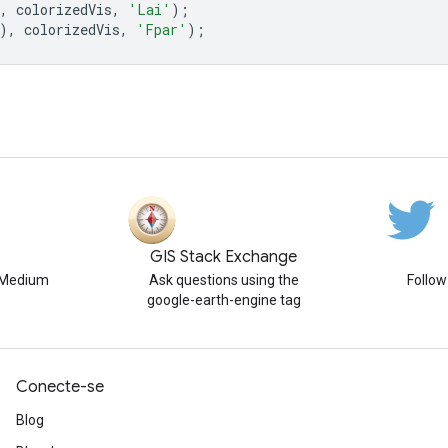
,
colorizedVis
,
'Lai'
);
),
colorizedVis
,
'Fpar'
);
GIS Stack Exchange
n Medium
Ask questions using the
Follo
google-earth-engine tag
Conecte-se
Blog