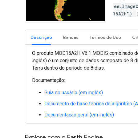
ee.Image
15A2H")
ope
Descrição
Bandas
Termos de Uso
Ci
O produto MOD15A2H V6.1 MODIS combinado de índi
inglês) é um conjunto de dados composto de 8 di
Terra dentro do período de 8 dias.
Documentação:
Guia do usuário (em inglês)
Documento de base teórica do algoritmo (A
Documentação geral (em inglês)
Explore com o Earth Engine