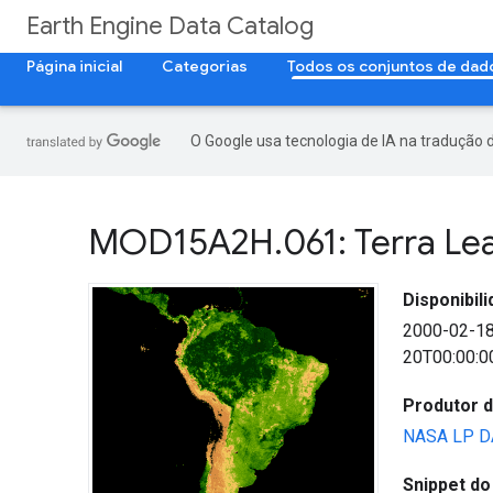
Earth Engine Data Catalog
Página inicial
Categorias
Todos os conjuntos de dad
O Google usa tecnologia de IA na tradução 
MOD15A2H
.
061: Terra Le
Disponibil
2000-02-1
20T00:00:0
Produtor 
NASA LP DA
Snippet do