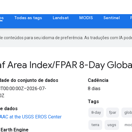
os
Todas as tags
Landsat
MODIS
Sentinel
de conteúdos para seu idioma de preferência. As traduções com IA pode
af Area Index
/
FPAR 8-Day Glob
idade do conjunto de dados
Cadência
8T00:00:00Z–2026-07-
8 dias
0Z
Tags
de dados
8-day
fpar
glob
AC at the USGS EROS Center
terra
usgs
mod
 Earth Engine