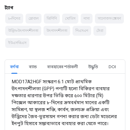
ট্যাগ
৮-দিনের
গ্লোবাল
জিপিপি
মোডিস
নাসা
সালোকসংশ্লেষণ
উদ্ভিদ-উৎপাদনশীলতা
উৎপাদনশীলতা
পিএসএন
টেরা
ইউএসজিএস
বর্ণনা
ব্যান্ড
ব্যবহারের শর্তাবলী
উদ্ধৃতি
DOI
MOD17A2HGF সংস্করণ 6.1 মোট প্রাথমিক
উৎপাদনশীলতা (GPP) পণ্যটি হলো বিকিরণ ব্যবহার
দক্ষতার ধারণার উপর ভিত্তি করে ৫০০ মিটার (মি)
পিক্সেল আকারের ৮-দিনের ক্রমবর্ধমান মানের একটি
সংমিশ্রণ, যা স্থলজ শক্তি, কার্বন, জলচক্র প্রক্রিয়া এবং
উদ্ভিদের জৈব-ভূরসায়ন গণনা করার জন্য ডেটা মডেলের
ইনপুট হিসাবে সম্ভাব্যভাবে ব্যবহার করা যেতে পারে।