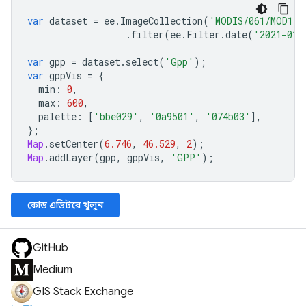
var
dataset
=
ee
.
ImageCollection
(
'MODIS/061/MOD17A
.
filter
(
ee
.
Filter
.
date
(
'2021-01-
var
gpp
=
dataset
.
select
(
'Gpp'
);
var
gppVis
=
{
min
:
0
,
max
:
600
,
palette
:
[
'bbe029'
,
'0a9501'
,
'074b03'
],
};
Map
.
setCenter
(
6.746
,
46.529
,
2
);
Map
.
addLayer
(
gpp
,
gppVis
,
'GPP'
);
কোড এডিটরে খুলুন
GitHub
Medium
GIS Stack Exchange