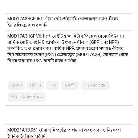
MOD17A3HGF.061: টেরা নেট প্রাইমারি প্রোডাকশন গ্যাপ-ফিল্ড
ইয়ারলি গ্লোবাল ৫০০মি
MOD17A3HGF V6.1 প্রোডাক্টটি ৫০০ মিটার পিক্সেল রেজোলিউশনে
বার্ষিক মোট এবং নিট প্রাথমিক উৎপাদনশীলতা (GPP এবং NPP)
সম্পর্কিত তথ্য প্রদান করে। বার্ষিক NPP, প্রদত্ত বছরের সমস্ত ৮-দিনের
নিট সালোকসংশ্লেষণ (PSN) প্রোডাক্টের (MOD17A2H) যোগফল থেকে
নির্ণয় করা হয়। PSN মানটি হলো পার্থক্য…
গ্লোবাল
জিপিপি
নাসা
এনপিপি
সালোকসংশ্লেষ
উদ্ভিদ-উৎপাদনশীলতা
MOD21A1D.061 টেরা ভূমি পৃষ্ঠের তাপমাত্রা এবং ৩-ব্যান্ড নিঃসরণ
দৈনিক বৈশ্বিক ১কিমি