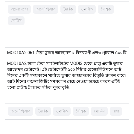
অ্যালবেডো
ক্রায়োস্ফিয়ার
দৈনিক
ভূ-ভৌত
বৈশ্বিক
মোডিস
MOD10A2.061 টেরা তুষার আচ্ছাদন ৮-দিনব্যাপী এল৩ গ্লোবাল ৫০০মি
MOD10A2 হলো টেরা স্যাটেলাইটের MODIS থেকে প্রাপ্ত একটি তুষার
আচ্ছাদন ডেটাসেট। এই ডেটাসেটটি ৫০০ মিটার রেজোলিউশনে আট
দিনের একটি সময়কালে সর্বোচ্চ তুষার আচ্ছাদনের বিস্তৃতি প্রকাশ করে।
আট দিনের কম্পোজিটিং সময়কাল বেছে নেওয়া হয়েছে কারণ এটিই
হলো গ্রাউন্ড ট্র্যাকের সঠিক পুনরাবৃত্তি…
ক্রায়োস্ফিয়ার
দৈনিক
ভূ-ভৌত
বৈশ্বিক
মোডিস
নাসা