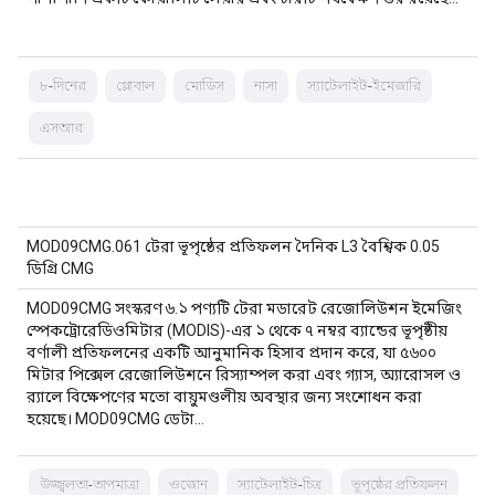
৮-দিনের
গ্লোবাল
মোডিস
নাসা
স্যাটেলাইট-ইমেজারি
এসআর
MOD09CMG.061 টেরা ভূপৃষ্ঠের প্রতিফলন দৈনিক L3 বৈশ্বিক 0.05
ডিগ্রি CMG
MOD09CMG সংস্করণ ৬.১ পণ্যটি টেরা মডারেট রেজোলিউশন ইমেজিং
স্পেকট্রোরেডিওমিটার (MODIS)-এর ১ থেকে ৭ নম্বর ব্যান্ডের ভূপৃষ্ঠীয়
বর্ণালী প্রতিফলনের একটি আনুমানিক হিসাব প্রদান করে, যা ৫৬০০
মিটার পিক্সেল রেজোলিউশনে রিস্যাম্পল করা এবং গ্যাস, অ্যারোসল ও
র‍্যালে বিক্ষেপণের মতো বায়ুমণ্ডলীয় অবস্থার জন্য সংশোধন করা
হয়েছে। MOD09CMG ডেটা…
উজ্জ্বলতা-তাপমাত্রা
ওজোন
স্যাটেলাইট-চিত্র
ভূপৃষ্ঠের প্রতিফলন