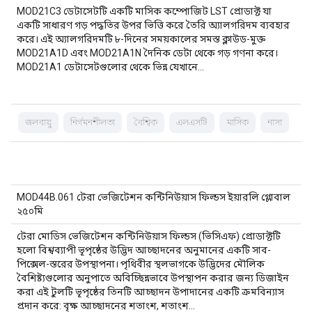
MOD21C3 ডেটাসেটটি একটি মাসিক কম্পোজিট LST প্রোডাক্ট যা
একটি সাধারণ গড় পদ্ধতির উপর ভিত্তি করে তৈরি অ্যালগরিদম ব্যবহার
করে। এই অ্যালগরিদমটি ৮-দিনের সময়কালের সমস্ত ক্লাউড-মুক্ত
MOD21A1D এবং MOD21A1N দৈনিক ডেটা থেকে গড় গণনা করে।
MOD21A1 ডেটাসেটগুলোর থেকে ভিন্ন যেখানে…
জলবায়ু
নির্গমনশীলতা
বৈশ্বিক
এলএসটি
মাসিক
নাসা
MOD44B.061 টেরা ভেজিটেশন কন্টিনিউয়াস ফিল্ডস ইয়ারলি গ্লোবাল
২৫০মি
টেরা মোডিস ভেজিটেশন কন্টিনিউয়াস ফিল্ডস (ভিসিএফ) প্রোডাক্টটি
হলো বিশ্বব্যাপী ভূপৃষ্ঠের উদ্ভিদ আচ্ছাদনের অনুমানের একটি সাব-
পিক্সেল-স্তরের উপস্থাপনা। পৃথিবীর স্থলভাগকে উদ্ভিদের মৌলিক
বৈশিষ্ট্যগুলোর অনুপাতে অবিচ্ছিন্নভাবে উপস্থাপন করার জন্য ডিজাইন
করা এই টুলটি ভূপৃষ্ঠের তিনটি আচ্ছাদন উপাদানের একটি ক্রমবিন্যাস
প্রদান করে: বৃক্ষ আচ্ছাদনের শতাংশ, শতাংশ…