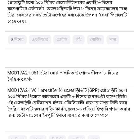
প্রোডাক্টটি হলো ৫০০ মিটার রেজোলিউশনের একটি ৮-দিনের
কম্পোজিট ডেটাসেট। অ্যালগরিদমটি উক্ত ৮-দিনের সময়কালের মধ্যে
টেরা সেন্সরের সমস্ত ডেটা সংগ্রহের মধ্য থেকে উপলব্ধ 'সেরা' পিক্সেলটি
বেছে নেয়। …
8 দিনের
এফপিআর
গ্লোবাল
লাই
মোডিস
নাসা
MOD17A2H.061: টেরা মোট প্রাথমিক উৎপাদনশীলতা ৮-দিনের
বৈশ্বিক ৫০০মি
MOD17A2H V6.1 গ্রস প্রাইমারি প্রোডাক্টিভিটি (GPP) প্রোডাক্টটি হলো
৫০০ মিটার পিক্সেল আকারের একটি ৮-দিনের ক্রমসঞ্চয়ী কম্পোজিট।
এই প্রোডাক্টটি রেডিয়েশন-ইউজ এফিসিয়েন্সি ধারণার উপর ভিত্তি করে
তৈরি এবং এটি স্থলজ শক্তি, কার্বন, জলচক্র প্রক্রিয়া ইত্যাদি গণনা করার
জন্য ডেটা মডেলের ইনপুট হিসাবে ব্যবহার করা যেতে পারে।