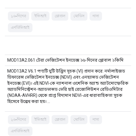
১৬-দিনের
ইভিআই
গ্লোবাল
মোডিস
নাসা
এনডিভিআই
MOD13A2.061 টেরা ভেজিটেশন ইনডেক্স ১৬-দিনের গ্লোবাল ১কিমি
MOD13A2 V6.1 পণ্যটি দুটি উদ্ভিদ সূচক (VI) প্রদান করে: নর্মালাইজড
ডিফারেন্স ভেজিটেশন ইনডেক্স (NDVI) এবং এনহ্যান্সড ভেজিটেশন
ইনডেক্স (EVI)। এই NDVI-কে ন্যাশনাল ওশেনিক অ্যান্ড অ্যাটমোস্ফেরিক
অ্যাডমিনিস্ট্রেশন-অ্যাডভান্সড ভেরি হাই রেজোলিউশন রেডিওমিটার
(NOAA-AVHRR) থেকে প্রাপ্ত বিদ্যমান NDVI-এর ধারাবাহিকতা সূচক
হিসেবে উল্লেখ করা হয়। …
১৬-দিনের
ইভিআই
গ্লোবাল
মোডিস
নাসা
এনডিভিআই