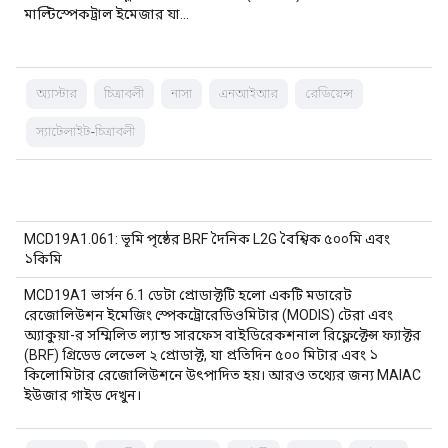
মাল্টিস্পেকট্রাল ইমেজার যা…
অ্যাস্টার
চিত্রাবলী
নাসা
এনআইআর
রেডিয়েন্স
স্যাটেলাইট-চিত্রাবলী
MCD19A1.061: ভূমি পৃষ্ঠের BRF দৈনিক L2G বৈশ্বিক ৫০০মি এবং
১কিমি
MCD19A1 ভার্সন 6.1 ডেটা প্রোডাক্টটি হলো একটি মডারেট
রেজোলিউশন ইমেজিং স্পেকট্রোরেডিওমিটার (MODIS) টেরা এবং
অ্যাকুয়া-র সম্মিলিত ল্যান্ড সারফেস বাইডিরেকশনাল রিফ্লেক্টেন্স ফ্যাক্টর
(BRF) গ্রিডেড লেভেল ২ প্রোডাক্ট, যা প্রতিদিন ৫০০ মিটার এবং ১
কিলোমিটার রেজোলিউশনে উৎপাদিত হয়। আরও তথ্যের জন্য MAIAC
ইউজার গাইড দেখুন।