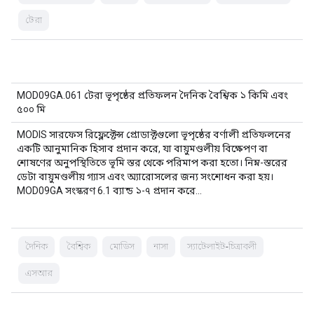
টেরা
MOD09GA.061 টেরা ভূপৃষ্ঠের প্রতিফলন দৈনিক বৈশ্বিক ১ কিমি এবং
৫০০ মি
MODIS সারফেস রিফ্লেক্টেন্স প্রোডাক্টগুলো ভূপৃষ্ঠের বর্ণালী প্রতিফলনের
একটি আনুমানিক হিসাব প্রদান করে, যা বায়ুমণ্ডলীয় বিক্ষেপণ বা
শোষণের অনুপস্থিতিতে ভূমি স্তর থেকে পরিমাপ করা হতো। নিম্ন-স্তরের
ডেটা বায়ুমণ্ডলীয় গ্যাস এবং অ্যারোসলের জন্য সংশোধন করা হয়।
MOD09GA সংস্করণ 6.1 ব্যান্ড ১-৭ প্রদান করে…
দৈনিক
বৈশ্বিক
মোডিস
নাসা
স্যাটেলাইট-চিত্রাবলী
এসআর