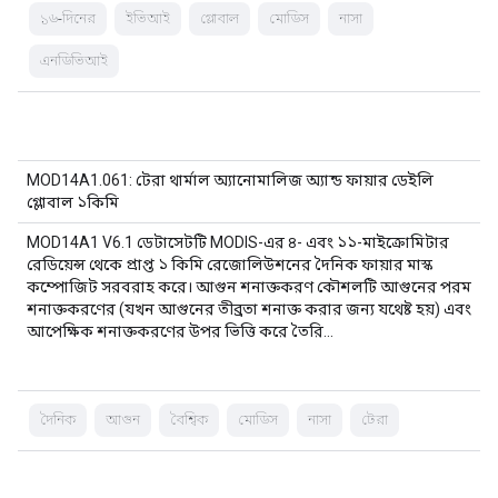
১৬-দিনের
ইভিআই
গ্লোবাল
মোডিস
নাসা
এনডিভিআই
MOD14A1.061: টেরা থার্মাল অ্যানোমালিজ অ্যান্ড ফায়ার ডেইলি
গ্লোবাল ১কিমি
MOD14A1 V6.1 ডেটাসেটটি MODIS-এর ৪- এবং ১১-মাইক্রোমিটার
রেডিয়েন্স থেকে প্রাপ্ত ১ কিমি রেজোলিউশনের দৈনিক ফায়ার মাস্ক
কম্পোজিট সরবরাহ করে। আগুন শনাক্তকরণ কৌশলটি আগুনের পরম
শনাক্তকরণের (যখন আগুনের তীব্রতা শনাক্ত করার জন্য যথেষ্ট হয়) এবং
আপেক্ষিক শনাক্তকরণের উপর ভিত্তি করে তৈরি…
দৈনিক
আগুন
বৈশ্বিক
মোডিস
নাসা
টেরা