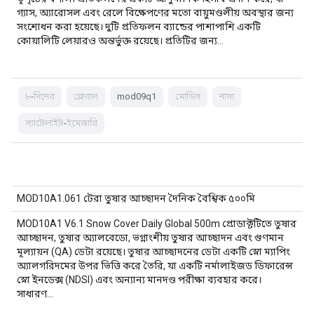
গ্যাস, অ্যারোসল এবং রেলে বিক্ষেপণের মতো বায়ুমণ্ডলীয় অবস্থার জন্য
সংশোধন করা হয়েছে। দুটি প্রতিফলন ব্যান্ডের পাশাপাশি একটি
কোয়ালিটি লেয়ারও অন্তর্ভুক্ত রয়েছে। প্রতিটির জন্য…
৮-দিনের
গ্লোবাল
mod09q1
মোডিস
নাসা
স্যাটেলাইট-ইমেজারি
MOD10A1.061 টেরা তুষার আচ্ছাদন দৈনিক বৈশ্বিক ৫০০মি
MOD10A1 V6.1 Snow Cover Daily Global 500m প্রোডাক্টটিতে তুষার
আচ্ছাদন, তুষার অ্যালবেডো, ভগ্নাংশীয় তুষার আচ্ছাদন এবং গুণমান
মূল্যায়ন (QA) ডেটা রয়েছে। তুষার আচ্ছাদনের ডেটা একটি স্নো ম্যাপিং
অ্যালগরিদমের উপর ভিত্তি করে তৈরি, যা একটি নর্মালাইজড ডিফারেন্স
স্নো ইনডেক্স (NDSI) এবং অন্যান্য মানদণ্ড পরীক্ষা ব্যবহার করে।
সাধারণ…