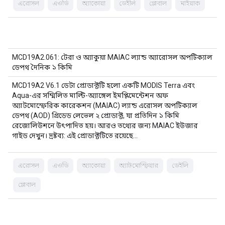
এরোসল
এওডি
অ্যাকোয়া
ডেইলি
গ্লোবাল
মাইয়াক
MCD19A2.061: টেরা ও অ্যাকুয়া MAIAC ল্যান্ড অ্যারোসল অপটিক্যাল
ডেপথ দৈনিক ১ কিমি
MCD19A2 V6.1 ডেটা প্রোডাক্টটি হলো একটি MODIS Terra এবং
Aqua-এর সম্মিলিত মাল্টি-অ্যাঙ্গেল ইমপ্লিমেন্টেশন অফ
অ্যাটমোস্ফেরিক কারেকশন (MAIAC) ল্যান্ড এরোসল অপটিক্যাল
ডেপথ (AOD) গ্রিডেড লেভেল ২ প্রোডাক্ট, যা প্রতিদিন ১ কিমি
রেজোলিউশনে উৎপাদিত হয়। আরও তথ্যের জন্য MAIAC ইউজার
গাইড দেখুন। দ্রষ্টব্য: এই প্রোডাক্টটিতে রয়েছে…
এরোসল
এওডি
অ্যাকোয়া
অ্যাটমোস্ফিয়ার
ডেইলি
গ্লোবাল