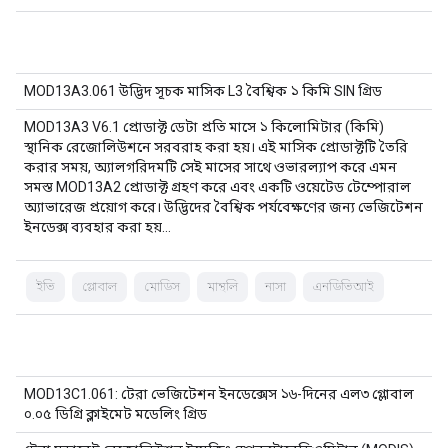
MOD13A3.061 উদ্ভিদ সূচক মাসিক L3 বৈশ্বিক ১ কিমি SIN গ্রিড
MOD13A3 V6.1 প্রোডাক্ট ডেটা প্রতি মাসে ১ কিলোমিটার (কিমি)
স্থানিক রেজোলিউশনে সরবরাহ করা হয়। এই মাসিক প্রোডাক্টটি তৈরি
করার সময়, অ্যালগরিদমটি সেই মাসের সাথে ওভারল্যাপ করে এমন
সমস্ত MOD13A2 প্রোডাক্ট গ্রহণ করে এবং একটি ওয়েটেড টেম্পোরাল
অ্যাভারেজ প্রয়োগ করে। উদ্ভিদের বৈশ্বিক পর্যবেক্ষণের জন্য ভেজিটেশন
ইনডেক্স ব্যবহার করা হয়…
ইভি
গ্লোবাল
মোডিস
মান্থলি
নাসা
এনডিভিআই
MOD13C1.061: টেরা ভেজিটেশন ইনডেক্সেস ১৬-দিনের এল৩ গ্লোবাল
০.০৫ ডিগ্রি ক্লাইমেট মডেলিং গ্রিড