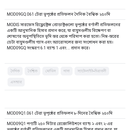
MOD09GQ.061 টেরা ভূপৃষ্ঠের প্রতিফলন দৈনিক বৈশ্বিক ২৫০মি
MODIS সারফেস রিফ্লেক্টেন্স প্রোডাক্টগুলো ভূপৃষ্ঠের বর্ণালী প্রতিফলনের
একটি আনুমানিক হিসাব প্রদান করে, যা বায়ুমণ্ডলীয় বিক্ষেপণ বা
শোষণের অনুপস্থিতিতে ভূমি স্তর থেকে পরিমাপ করা হতো। নিম্ন-স্তরের
ডেটা বায়ুমণ্ডলীয় গ্যাস এবং অ্যারোসলের জন্য সংশোধন করা হয়।
MOD09GQ সংস্করণ 6.1 ব্যান্ড 1 এবং … প্রদান করে।
দৈনিক
বৈশ্বিক
মোডিস
নাসা
স্যাটেলাইট-চিত্রাবলী
এসআর
MOD09Q1.061 টেরা ভূপৃষ্ঠের প্রতিফলন ৮-দিনের বৈশ্বিক ২৫০মি
MOD09Q1 পণ্যটি ২৫০ মিটার রেজোলিউশনে ব্যান্ড ১ এবং ২-এর
ভূপৃষ্ঠের বর্ণালী প্রতিফলনের একটি আনুমানিক হিসাব প্রদান করে, যা