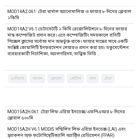
MOD14A2.061: টেরা থার্মাল অ্যানোমালিজ ও ফায়ার ৮-দিনের গ্লোবাল
১কিমি
MOD14A2 V6.1 ডেটাসেটটি ১ কিমি রেজোলিউশনে ৮-দিনের ফায়ার
মাস্ক কম্পোজিট প্রদান করে। এতে কম্পোজিটিং সময়কালে প্রতিটি
পিক্সেল ক্লাসের সর্বোচ্চ মান অন্তর্ভুক্ত থাকে। ফায়ার মাস্কের সাথে একটি
সংশ্লিষ্ট কোয়ালিটি ইনফরমেশন লেয়ারও প্রদান করা হয়। ডকুমেন্টেশন:
ব্যবহারকারী নির্দেশিকা, অ্যালগরিদম, তাত্ত্বিক ভিত্তি …
৮-দিনের
আগুন
গ্লোবাল
মোডিস
নাসা
টেরা
MOD15A2H.061: টেরা লিফ এরিয়া ইনডেক্স/এফপিএআর ৮-দিনের
গ্লোবাল ৫০০মি
MOD15A2H V6.1 MODIS সম্মিলিত লিফ এরিয়া ইনডেক্স (LAI) এবং
ফ্র্যাকশন অফ ফটোসিন্থেটিক্যালি অ্যাক্টিভ রেডিয়েশন (FPAR)