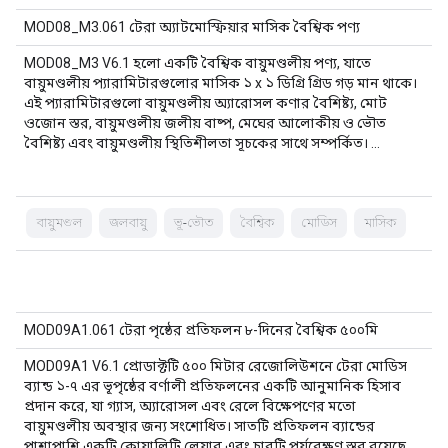
MOD08_M3.061 টেরা অ্যাটমোস্ফিয়ার মাসিক বৈশ্বিক পণ্য
MOD08_M3 V6.1 হলো একটি বৈশ্বিক বায়ুমণ্ডলীয় পণ্য, যাতে
বায়ুমণ্ডলীয় প্যারামিটারগুলোর মাসিক ১ x ১ ডিগ্রি গ্রিড গড় মান থাকে।
এই প্যারামিটারগুলো বায়ুমণ্ডলীয় অ্যারোসল কণার বৈশিষ্ট্য, মোট
ওজোন স্তর, বায়ুমণ্ডলীয় জলীয় বাষ্প, মেঘের আলোকীয় ও ভৌত
বৈশিষ্ট্য এবং বায়ুমণ্ডলীয় স্থিতিশীলতা সূচকের সাথে সম্পর্কিত। …
বায়ুমণ্ডল
জলবায়ু
ভূ-ভৌত
বৈশ্বিক
মোডিস
মাসিক
MOD09A1.061 টেরা পৃষ্ঠের প্রতিফলন ৮-দিনের বৈশ্বিক ৫০০মি
MOD09A1 V6.1 প্রোডাক্টটি ৫০০ মিটার রেজোলিউশনে টেরা মোডিস
ব্যান্ড ১-৭ এর ভূপৃষ্ঠের বর্ণালী প্রতিফলনের একটি আনুমানিক হিসাব
প্রদান করে, যা গ্যাস, অ্যারোসল এবং রেলে বিক্ষেপণের মতো
বায়ুমণ্ডলীয় অবস্থার জন্য সংশোধিত। সাতটি প্রতিফলন ব্যান্ডের
পাশাপাশি একটি কোয়ালিটি লেয়ার এবং চারটি পর্যবেক্ষণ স্তর রয়েছে…