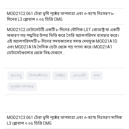
MOD21C2.061 টেরা ভূমি পৃষ্ঠের তাপমাত্রা এবং ৩-ব্যান্ড নিঃসরণ ৮-
দিনের L3 গ্লোবাল ০.০৫ ডিগ্রি CMG
MOD21C2 ডেটাসেটটি একটি ৮-দিনের যৌগিক LST প্রোডাক্ট যা একটি
সাধারণ গড় পদ্ধতির উপর ভিত্তি করে তৈরি অ্যালগরিদম ব্যবহার করে।
এই অ্যালগরিদমটি ৮-দিনের সময়কালের সমস্ত মেঘমুক্ত MOD21A1D
এবং MOD21A1N দৈনিক ডেটা থেকে গড় গণনা করে। MOD21A1
ডেটাসেটগুলোর থেকে ভিন্ন যেখানে…
জলবায়ু
নির্গমনশীলতা
বৈশ্বিক
এলএসটি
নাসা
ভূপৃষ্ঠের তাপমাত্রা
MOD21C3.061 টেরা ভূমি পৃষ্ঠের তাপমাত্রা এবং ৩-ব্যান্ড নিঃসরণ মাসিক
L3 গ্লোবাল ০.০৫ ডিগ্রি CMG