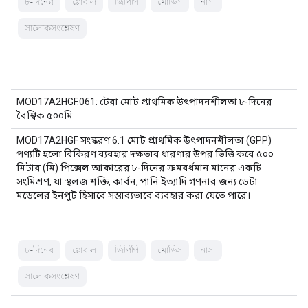
৮-দিনের
গ্লোবাল
জিপিপি
মোডিস
নাসা
সালোকসংশ্লেষণ
MOD17A2HGF.061: টেরা মোট প্রাথমিক উৎপাদনশীলতা ৮-দিনের
বৈশ্বিক ৫০০মি
MOD17A2HGF সংস্করণ 6.1 মোট প্রাথমিক উৎপাদনশীলতা (GPP)
পণ্যটি হলো বিকিরণ ব্যবহার দক্ষতার ধারণার উপর ভিত্তি করে ৫০০
মিটার (মি) পিক্সেল আকারের ৮-দিনের ক্রমবর্ধমান মানের একটি
সংমিশ্রণ, যা স্থলজ শক্তি, কার্বন, পানি ইত্যাদি গণনার জন্য ডেটা
মডেলের ইনপুট হিসাবে সম্ভাব্যভাবে ব্যবহার করা যেতে পারে।
৮-দিনের
গ্লোবাল
জিপিপি
মোডিস
নাসা
সালোকসংশ্লেষণ