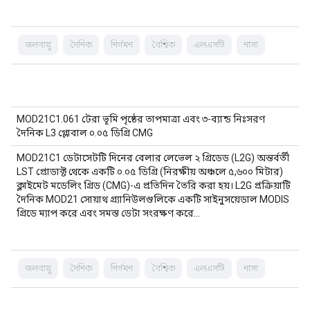
জলবায়ু
দৈনিক
নির্গমন
বৈশ্বিক
এলএসটি
নাসা
MOD21C1.061 টেরা ভূমি পৃষ্ঠের তাপমাত্রা এবং ৩-ব্যান্ড নিঃসরণ
দৈনিক L3 গ্লোবাল ০.০৫ ডিগ্রি CMG
MOD21C1 ডেটাসেটটি দিনের বেলার লেভেল ২ গ্রিডেড (L2G) অন্তর্বর্তী
LST প্রোডাক্ট থেকে একটি ০.০৫ ডিগ্রি (নিরক্ষীয় অঞ্চলে ৫,৬০০ মিটার)
ক্লাইমেট মডেলিং গ্রিড (CMG)-এ প্রতিদিন তৈরি করা হয়। L2G প্রক্রিয়াটি
দৈনিক MOD21 সোয়াথ গ্র্যানিউলগুলিকে একটি সাইনুসয়েডাল MODIS
গ্রিডে ম্যাপ করে এবং সমস্ত ডেটা সংরক্ষণ করে…
জলবায়ু
দৈনিক
নির্গমন
বৈশ্বিক
এলএসটি
নাসা