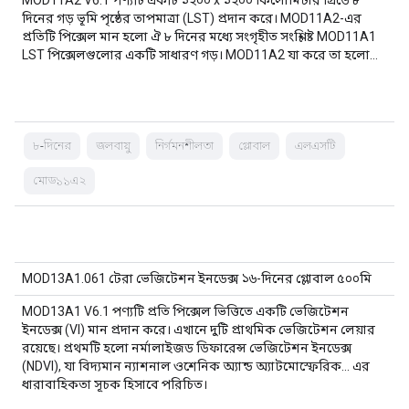
MOD11A2 V6.1 পণ্যটি একটি ১২০০ x ১২০০ কিলোমিটার গ্রিডে ৮
দিনের গড় ভূমি পৃষ্ঠের তাপমাত্রা (LST) প্রদান করে। MOD11A2-এর
প্রতিটি পিক্সেল মান হলো ঐ ৮ দিনের মধ্যে সংগৃহীত সংশ্লিষ্ট MOD11A1
LST পিক্সেলগুলোর একটি সাধারণ গড়। MOD11A2 যা করে তা হলো…
৮-দিনের
জলবায়ু
নির্গমনশীলতা
গ্লোবাল
এলএসটি
মোড১১এ২
MOD13A1.061 টেরা ভেজিটেশন ইনডেক্স ১৬-দিনের গ্লোবাল ৫০০মি
MOD13A1 V6.1 পণ্যটি প্রতি পিক্সেল ভিত্তিতে একটি ভেজিটেশন
ইনডেক্স (VI) মান প্রদান করে। এখানে দুটি প্রাথমিক ভেজিটেশন লেয়ার
রয়েছে। প্রথমটি হলো নর্মালাইজড ডিফারেন্স ভেজিটেশন ইনডেক্স
(NDVI), যা বিদ্যমান ন্যাশনাল ওশেনিক অ্যান্ড অ্যাটমোস্ফেরিক... এর
ধারাবাহিকতা সূচক হিসাবে পরিচিত।