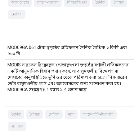
অ্যালবেডো
কালো-আকাশ
বিআরডিএফ
দৈনিক
বৈশ্বিক
মোডিস
MOD09GA.061 টেরা ভূপৃষ্ঠের প্রতিফলন দৈনিক বৈশ্বিক ১ কিমি এবং
৫০০ মি
MODIS সারফেস রিফ্লেক্টেন্স প্রোডাক্টগুলো ভূপৃষ্ঠের বর্ণালী প্রতিফলনের
একটি আনুমানিক হিসাব প্রদান করে, যা বায়ুমণ্ডলীয় বিক্ষেপণ বা
শোষণের অনুপস্থিতিতে ভূমি স্তর থেকে পরিমাপ করা হতো। নিম্ন-স্তরের
ডেটা বায়ুমণ্ডলীয় গ্যাস এবং অ্যারোসলের জন্য সংশোধন করা হয়।
MOD09GA সংস্করণ 6.1 ব্যান্ড ১-৭ প্রদান করে…
দৈনিক
বৈশ্বিক
মোডিস
নাসা
স্যাটেলাইট-চিত্রাবলী
এসআর