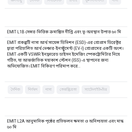
জলবায়ু
দৈনিক
দিবালোক
প্রবাহ
ভূ-পদার্থবিদ্যা
নাসা
EMIT L1B সেন্সর-ভিত্তিক ক্রমাঙ্কিত দীপ্তি এবং ভূ-অবস্থান উপাত্ত ৬০ মি
EMIT প্রকল্পটি নাসা আর্থ সায়েন্স ডিভিশন (ESD)-এর প্রোগ্রাম ডিরেক্টর
দ্বারা পরিচালিত আর্থ ভেঞ্চার-ইনস্ট্রুমেন্ট (EV-I) প্রোগ্রামের একটি অংশ।
EMIT একটি VSWIR ইনফ্রারেড ডাইসন ইমেজিং স্পেকট্রোমিটার নিয়ে
গঠিত, যা আন্তর্জাতিক মহাকাশ স্টেশন (ISS)-এ স্থাপনের জন্য
অভিযোজিত। EMIT বিকিরণ পরিমাপ করে…
দৈনিক
নির্গমন
নাসা
তেজস্ক্রিয়তা
স্যাটেলাইট-চিত্র
EMIT L2A আনুমানিক পৃষ্ঠের প্রতিফলন ক্ষমতা ও অনিশ্চয়তা এবং মাস্ক
৬০ মি