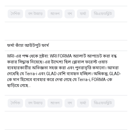
দৈনিক
বন উজাড়
আগুন
বন
ফর্মা
জিএফডব্লিউ
ফর্মা কাঁচা আউটপুট ফার্ম
WRI-এর পক্ষ থেকে দ্রষ্টব্য: WRI FORMA অ্যালার্ট আপডেট করা বন্ধ
করার সিদ্ধান্ত নিয়েছে। এর উদ্দেশ্য ছিল গ্লোবাল ফরেস্ট ওয়াচ
ব্যবহারকারীর অভিজ্ঞতা সহজ করা এবং পুনরাবৃত্তি কমানো। আমরা
দেখেছি যে Terra-i এবং GLAD বেশি ব্যবহৃত হচ্ছিল। অধিকন্তু, GLAD-
কে মান হিসেবে ব্যবহার করে দেখা গেছে যে Terra-i, FORMA-কে
ছাড়িয়ে গেছে…
দৈনিক
বন উজাড়
আগুন
বন
ফর্মা
জিএফডব্লিউ