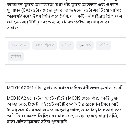
আচ্ছাদন, তুষার অ্যালবেডো, ভগ্নাংশীয় তুষার আচ্ছাদন এবং গুণমান
মূল্যায়ন (QA) ডেটা রয়েছে। তুষার আচ্ছাদনের ডেটা একটি স্নো ম্যাপিং
অ্যালগরিদমের উপর ভিত্তি করে তৈরি, যা একটি নর্মালাইজড ডিফারেন্স
স্নো ইনডেক্স (NDSI) এবং অন্যান্য মানদণ্ড পরীক্ষা ব্যবহার করে।
সাধারণ…
অ্যালবেডো
ক্রায়োস্ফিয়ার
দৈনিক
ভূ-ভৌত
বৈশ্বিক
মোডিস
MOD10A2.061 টেরা তুষার আচ্ছাদন ৮-দিনব্যাপী এল৩ গ্লোবাল ৫০০মি
MOD10A2 হলো টেরা স্যাটেলাইটের MODIS থেকে প্রাপ্ত একটি তুষার
আচ্ছাদন ডেটাসেট। এই ডেটাসেটটি ৫০০ মিটার রেজোলিউশনে আট
দিনের একটি সময়কালে সর্বোচ্চ তুষার আচ্ছাদনের বিস্তৃতি প্রকাশ করে।
আট দিনের কম্পোজিটিং সময়কাল বেছে নেওয়া হয়েছে কারণ এটিই
হলো গ্রাউন্ড ট্র্যাকের সঠিক পুনরাবৃত্তি…