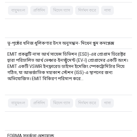
বায়ুমণ্ডল
প্রতিদিন
মিথেন গ্যাস
নির্গমন করে
নাসা
ভূ-পৃষ্ঠের খনিজ ধূলিকণার উৎস অনুসন্ধান- মিথেন প্লুম কমপ্লেক্স
EMIT প্রকল্পটি নাসা আর্থ সায়েন্স ডিভিশন (ESD)-এর প্রোগ্রাম ডিরেক্টর
দ্বারা পরিচালিত আর্থ ভেঞ্চার-ইনস্ট্রুমেন্ট (EV-I) প্রোগ্রামের একটি অংশ।
EMIT একটি VSWIR ইনফ্রারেড ডাইসন ইমেজিং স্পেকট্রোমিটার নিয়ে
গঠিত, যা আন্তর্জাতিক মহাকাশ স্টেশন (ISS)-এ স্থাপনের জন্য
অভিযোজিত। EMIT বিকিরণ পরিমাপ করে…
বায়ুমণ্ডল
প্রতিদিন
মিথেন গ্যাস
নির্গমন করে
নাসা
FORMA সতর্কতা থ্রেশহোল্ড