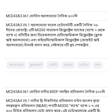
MCD43A3.061 মোডিস অ্যালবেডো দৈনিক ৫০০মি
MCD43A3 V6.1 অ্যালবেডো মডেল ডেটাসেটটি একটি দৈনিক ১৬-
দিনের প্রোডাক্ট। এটি MODIS সারফেস রিফ্লেক্টেন্স ব্যান্ডের (ব্যান্ড ১ থেকে
ব্যান্ড ৭) প্রতিটির জন্য ডিরেকশনাল হেমিস্ফেরিকাল রিফ্লেক্টেন্স (ব্ল্যাক
স্কাই অ্যালবেডো) এবং বাইহেমিস্ফেরিকাল রিফ্লেক্টেন্স (হোয়াইট স্কাই
অ্যালবেডো) উভয়ই প্রদান করে, সেইসাথে ৩টি ব্রড স্পেকট্রাম…
অ্যালবেডো
ব্ল্যাক-স্কাই
ডেইলি
গ্লোবাল
মোডিস
নাসা
MCD43A4.061 মোডিস নাদির BRDF-সমন্বিত প্রতিফলন দৈনিক ৫০০মি
MCD43A4 V6.1 নাদির দ্বি-দিকনির্ভর প্রতিফলন বণ্টন ফাংশন দ্বারা
সমন্বয়কৃত প্রতিফলন (NBAR) পণ্যটি MODIS "ল্যান্ড" ব্যান্ড ১-৭ এর
৫০০ মিটার প্রতিফলন ডেটা প্রদান করে। এই ডেটাগুলোকে একটি দ্বি-