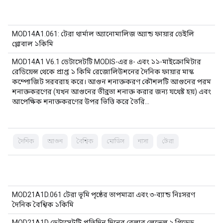
MOD14A1.061: টেরা থার্মাল অ্যানোমালিজ অ্যান্ড ফায়ার ডেইলি
গ্লোবাল ১কিমি
MOD14A1 V6.1 ডেটাসেটটি MODIS-এর ৪- এবং ১১-মাইক্রোমিটার
রেডিয়েন্স থেকে প্রাপ্ত ১ কিমি রেজোলিউশনের দৈনিক ফায়ার মাস্ক
কম্পোজিট সরবরাহ করে। আগুন শনাক্তকরণ কৌশলটি আগুনের পরম
শনাক্তকরণের (যখন আগুনের তীব্রতা শনাক্ত করার জন্য যথেষ্ট হয়) এবং
আপেক্ষিক শনাক্তকরণের উপর ভিত্তি করে তৈরি…
দৈনিক
আগুন
বৈশ্বিক
মোডিস
নাসা
টেরা
MOD21A1D.061 টেরা ভূমি পৃষ্ঠের তাপমাত্রা এবং ৩-ব্যান্ড নিঃসরণ
দৈনিক বৈশ্বিক ১কিমি
MOD21A1D ডেটাসেটটি প্রতিদিন দিনের বেলার লেভেল ২ গ্রিডেড