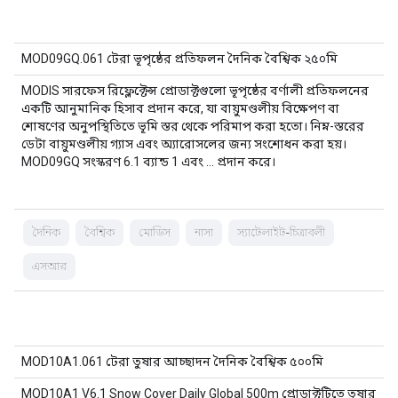
MOD09GQ.061 টেরা ভূপৃষ্ঠের প্রতিফলন দৈনিক বৈশ্বিক ২৫০মি
MODIS সারফেস রিফ্লেক্টেন্স প্রোডাক্টগুলো ভূপৃষ্ঠের বর্ণালী প্রতিফলনের
একটি আনুমানিক হিসাব প্রদান করে, যা বায়ুমণ্ডলীয় বিক্ষেপণ বা
শোষণের অনুপস্থিতিতে ভূমি স্তর থেকে পরিমাপ করা হতো। নিম্ন-স্তরের
ডেটা বায়ুমণ্ডলীয় গ্যাস এবং অ্যারোসলের জন্য সংশোধন করা হয়।
MOD09GQ সংস্করণ 6.1 ব্যান্ড 1 এবং … প্রদান করে।
দৈনিক
বৈশ্বিক
মোডিস
নাসা
স্যাটেলাইট-চিত্রাবলী
এসআর
MOD10A1.061 টেরা তুষার আচ্ছাদন দৈনিক বৈশ্বিক ৫০০মি
MOD10A1 V6.1 Snow Cover Daily Global 500m প্রোডাক্টটিতে তুষার