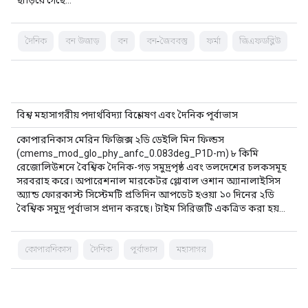
ছাড়িয়ে গেছে…
দৈনিক
বন উজাড়
বন
বন-জৈববস্তু
ফর্মা
জিএফডব্লিউ
বিশ্ব মহাসাগরীয় পদার্থবিদ্যা বিশ্লেষণ এবং দৈনিক পূর্বাভাস
কোপারনিকাস মেরিন ফিজিক্স ২ডি ডেইলি মিন ফিল্ডস
(cmems_mod_glo_phy_anfc_0.083deg_P1D-m) ৮ কিমি
রেজোলিউশনে বৈশ্বিক দৈনিক-গড় সমুদ্রপৃষ্ঠ এবং তলদেশের চলকসমূহ
সরবরাহ করে। অপারেশনাল মারকেটর গ্লোবাল ওশান অ্যানালাইসিস
অ্যান্ড ফোরকাস্ট সিস্টেমটি প্রতিদিন আপডেট হওয়া ১০ দিনের ২ডি
বৈশ্বিক সমুদ্র পূর্বাভাস প্রদান করছে। টাইম সিরিজটি একত্রিত করা হয়…
কোপারনিকাস
দৈনিক
পূর্বাভাস
মহাসাগর