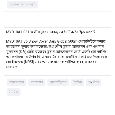
স্যাটেলাইট-ইমেজারি
MYD10A1.061 জলীয় তুষার আচ্ছাদন দৈনিক বৈশ্বিক ৫০০মি
MYD10A1 V6 Snow Cover Daily Global 500m প্রোডাক্টটিতে তুষার
আচ্ছাদন, তুষার অ্যালবেডো, ভগ্নাংশীয় তুষার আচ্ছাদন এবং গুণমান
মূল্যায়ন (QA) ডেটা রয়েছে। তুষার আচ্ছাদনের ডেটা একটি স্নো ম্যাপিং
অ্যালগরিদমের উপর ভিত্তি করে তৈরি, যা একটি নর্মালাইজড ডিফারেন্স
স্নো ইনডেক্স (NDSI) এবং অন্যান্য মানদণ্ড পরীক্ষা ব্যবহার করে।
সাধারণ…
অ্যালবেডো
অ্যাকোয়া
ক্রায়োস্ফিয়ার
দৈনিক
ভূ-ভৌত
বৈশ্বিক