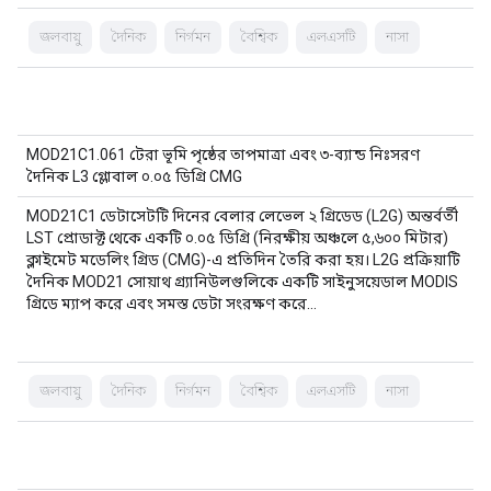
জলবায়ু
দৈনিক
নির্গমন
বৈশ্বিক
এলএসটি
নাসা
MOD21C1.061 টেরা ভূমি পৃষ্ঠের তাপমাত্রা এবং ৩-ব্যান্ড নিঃসরণ
দৈনিক L3 গ্লোবাল ০.০৫ ডিগ্রি CMG
MOD21C1 ডেটাসেটটি দিনের বেলার লেভেল ২ গ্রিডেড (L2G) অন্তর্বর্তী
LST প্রোডাক্ট থেকে একটি ০.০৫ ডিগ্রি (নিরক্ষীয় অঞ্চলে ৫,৬০০ মিটার)
ক্লাইমেট মডেলিং গ্রিড (CMG)-এ প্রতিদিন তৈরি করা হয়। L2G প্রক্রিয়াটি
দৈনিক MOD21 সোয়াথ গ্র্যানিউলগুলিকে একটি সাইনুসয়েডাল MODIS
গ্রিডে ম্যাপ করে এবং সমস্ত ডেটা সংরক্ষণ করে…
জলবায়ু
দৈনিক
নির্গমন
বৈশ্বিক
এলএসটি
নাসা