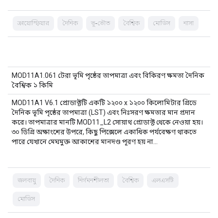
ক্রায়োস্ফিয়ার
দৈনিক
ভূ-ভৌত
বৈশ্বিক
মোডিস
নাসা
MOD11A1.061 টেরা ভূমি পৃষ্ঠের তাপমাত্রা এবং বিকিরণ ক্ষমতা দৈনিক
বৈশ্বিক ১ কিমি
MOD11A1 V6.1 প্রোডাক্টটি একটি ১২০০ x ১২০০ কিলোমিটার গ্রিডে
দৈনিক ভূমি পৃষ্ঠের তাপমাত্রা (LST) এবং নিঃসরণ ক্ষমতার মান প্রদান
করে। তাপমাত্রার মানটি MOD11_L2 সোয়াথ প্রোডাক্ট থেকে নেওয়া হয়।
৩০ ডিগ্রি অক্ষাংশের উপরে, কিছু পিক্সেলে একাধিক পর্যবেক্ষণ থাকতে
পারে যেখানে মেঘমুক্ত আকাশের মানদণ্ড পূরণ হয় না…
জলবায়ু
দৈনিক
নির্গমনশীলতা
বৈশ্বিক
এলএসটি
মোডিস