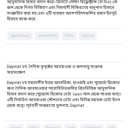
আনুমানিক হিসাব প্রদান করে। রিমোট-সেন্সিং রিফ্লেক্ট্যান্স (বা Rrs)-কে
জল থেকে নির্গত বিকিরণ এবং নিম্নগামী বিকিরণের অনুপাত হিসাবে
সংজ্ঞায়িত করা হয় এবং এটি ব্যবহৃত অ্যালগরিদমগুলির প্রধান ইনপুট
হিসাবে কাজ করে…
ক্লোরোফিল-এ
কোপারনিকাস
দৈনিক
মহাসাগর
Daymet V4: দৈনিক ভূপৃষ্ঠের আবহাওয়া ও জলবায়ু সংক্রান্ত
সারসংক্ষেপ
Daymet V4 মহাদেশীয় উত্তর আমেরিকা, হাওয়াই এবং পুয়ের্তো রিকোর
জন্য দৈনিক আবহাওয়ার প্যারামিটারগুলির গ্রিডভিত্তিক আনুমানিক
হিসাব প্রদান করে (পুয়ের্তো রিকোর ডেটা ১৯৫০ সাল থেকে পাওয়া যায়)।
এটি নির্বাচিত আবহাওয়া স্টেশনের ডেটা এবং বিভিন্ন সহায়ক ডেটা উৎস
থেকে প্রাপ্ত। পূর্ববর্তী সংস্করণের তুলনায়, Daymet …