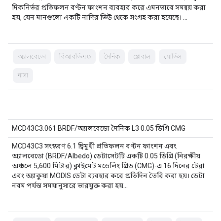
দিকনির্ভর প্রতিফলন বণ্টন ফাংশন ব্যবহার করে এমনভাবে সমন্বয় করা
হয়, যেন মানগুলো একটি নাদির ভিউ থেকে সংগ্রহ করা হয়েছে। …
অ্যালবেডো
বিআরডিএফ
দৈনিক
গ্লোবাল
মোডিস
নাসা
MCD43C3.061 BRDF/অ্যালবেডো দৈনিক L3 0.05 ডিগ্রি CMG
MCD43C3 সংস্করণ 6.1 দ্বিমুখী প্রতিফলন বণ্টন ফাংশন এবং
অ্যালবেডো (BRDF/Albedo) ডেটাসেটটি একটি 0.05 ডিগ্রি (নিরক্ষীয়
অঞ্চলে 5,600 মিটার) ক্লাইমেট মডেলিং গ্রিড (CMG)-এ 16 দিনের টেরা
এবং অ্যাকুয়া MODIS ডেটা ব্যবহার করে প্রতিদিন তৈরি করা হয়। ডেটা
নবম পর্যন্ত সময়ানুসারে ভারযুক্ত করা হয়…