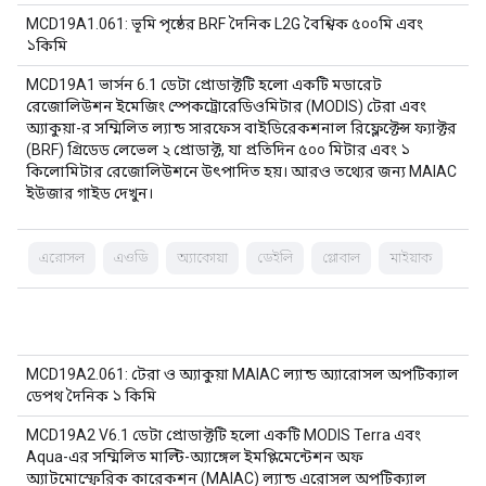
MCD19A1.061: ভূমি পৃষ্ঠের BRF দৈনিক L2G বৈশ্বিক ৫০০মি এবং
১কিমি
MCD19A1 ভার্সন 6.1 ডেটা প্রোডাক্টটি হলো একটি মডারেট
রেজোলিউশন ইমেজিং স্পেকট্রোরেডিওমিটার (MODIS) টেরা এবং
অ্যাকুয়া-র সম্মিলিত ল্যান্ড সারফেস বাইডিরেকশনাল রিফ্লেক্টেন্স ফ্যাক্টর
(BRF) গ্রিডেড লেভেল ২ প্রোডাক্ট, যা প্রতিদিন ৫০০ মিটার এবং ১
কিলোমিটার রেজোলিউশনে উৎপাদিত হয়। আরও তথ্যের জন্য MAIAC
ইউজার গাইড দেখুন।
এরোসল
এওডি
অ্যাকোয়া
ডেইলি
গ্লোবাল
মাইয়াক
MCD19A2.061: টেরা ও অ্যাকুয়া MAIAC ল্যান্ড অ্যারোসল অপটিক্যাল
ডেপথ দৈনিক ১ কিমি
MCD19A2 V6.1 ডেটা প্রোডাক্টটি হলো একটি MODIS Terra এবং
Aqua-এর সম্মিলিত মাল্টি-অ্যাঙ্গেল ইমপ্লিমেন্টেশন অফ
অ্যাটমোস্ফেরিক কারেকশন (MAIAC) ল্যান্ড এরোসল অপটিক্যাল