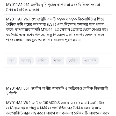
MYD11A1.061 জলীয় ভূমি পৃষ্ঠের তাপমাত্রা এবং বিকিরণ ক্ষমতা
দৈনিক বৈশ্বিক ১ কিমি
MYD11A1 V6.1 প্রোডাক্টটি একটি ১২০০ x ১২০০ কিলোমিটার গ্রিডে
দৈনিক ভূমি পৃষ্ঠের তাপমাত্রা (LST) এবং নিঃসরণ ক্ষমতার মান প্রদান
করে। তাপমাত্রার মানটি MYD11_L2 সোয়াথ প্রোডাক্ট থেকে নেওয়া হয়।
৩০ ডিগ্রি অক্ষাংশের উপরে, কিছু পিক্সেলে একাধিক পর্যবেক্ষণ থাকতে
পারে যেখানে মেঘমুক্ত আকাশের মানদণ্ড পূরণ হয় না…
জল
জলবায়ু
দৈনিক
নির্গমন
বৈশ্বিক
এলএসটি
MYD14A1.061: জলীয় তাপীয় অসঙ্গতি ও অগ্নিকাণ্ড দৈনিক বিশ্বব্যাপী
১ কিমি
MYD14A1 V6.1 ডেটাসেটটি MODIS-এর ৪- এবং ১১-মাইক্রোমিটার
রেডিয়েন্স থেকে প্রাপ্ত ১ কিমি রেজোলিউশনের দৈনিক ফায়ার মাস্ক
কম্পোজিট সরবরাহ করে। আগুন শনাক্তকরণ কৌশলটি আগুনের পরম