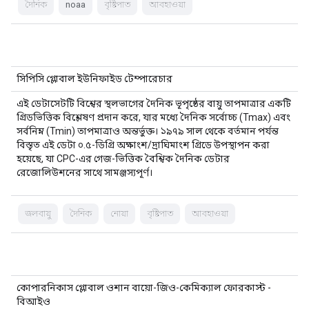
দৈনিক
noaa
বৃষ্টিপাত
আবহাওয়া
সিপিসি গ্লোবাল ইউনিফাইড টেম্পারেচার
এই ডেটাসেটটি বিশ্বের স্থলভাগের দৈনিক ভূপৃষ্ঠের বায়ু তাপমাত্রার একটি
গ্রিডভিত্তিক বিশ্লেষণ প্রদান করে, যার মধ্যে দৈনিক সর্বোচ্চ (Tmax) এবং
সর্বনিম্ন (Tmin) তাপমাত্রাও অন্তর্ভুক্ত। ১৯৭৯ সাল থেকে বর্তমান পর্যন্ত
বিস্তৃত এই ডেটা ০.৫-ডিগ্রি অক্ষাংশ/দ্রাঘিমাংশ গ্রিডে উপস্থাপন করা
হয়েছে, যা CPC-এর গেজ-ভিত্তিক বৈশ্বিক দৈনিক ডেটার
রেজোলিউশনের সাথে সামঞ্জস্যপূর্ণ।
জলবায়ু
দৈনিক
নোয়া
বৃষ্টিপাত
আবহাওয়া
কোপারনিকাস গ্লোবাল ওশান বায়ো-জিও-কেমিক্যাল ফোরকাস্ট -
বিআইও