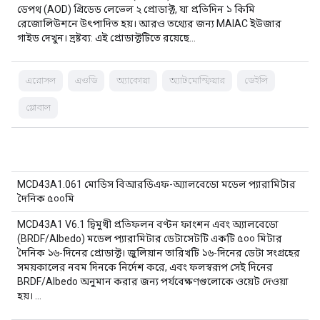
ডেপথ (AOD) গ্রিডেড লেভেল ২ প্রোডাক্ট, যা প্রতিদিন ১ কিমি
রেজোলিউশনে উৎপাদিত হয়। আরও তথ্যের জন্য MAIAC ইউজার
গাইড দেখুন। দ্রষ্টব্য: এই প্রোডাক্টটিতে রয়েছে…
এরোসল
এওডি
অ্যাকোয়া
অ্যাটমোস্ফিয়ার
ডেইলি
গ্লোবাল
MCD43A1.061 মোডিস বিআরডিএফ-অ্যালবেডো মডেল প্যারামিটার
দৈনিক ৫০০মি
MCD43A1 V6.1 দ্বিমুখী প্রতিফলন বণ্টন ফাংশন এবং অ্যালবেডো
(BRDF/Albedo) মডেল প্যারামিটার ডেটাসেটটি একটি ৫০০ মিটার
দৈনিক ১৬-দিনের প্রোডাক্ট। জুলিয়ান তারিখটি ১৬-দিনের ডেটা সংগ্রহের
সময়কালের নবম দিনকে নির্দেশ করে, এবং ফলস্বরূপ সেই দিনের
BRDF/Albedo অনুমান করার জন্য পর্যবেক্ষণগুলোকে ওয়েট দেওয়া
হয়। …