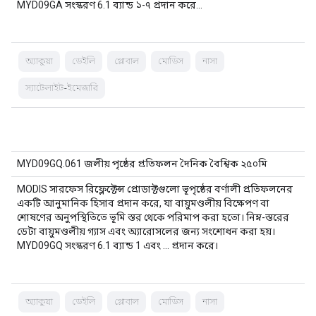
MYD09GA সংস্করণ 6.1 ব্যান্ড ১-৭ প্রদান করে…
অ্যাকুয়া
ডেইলি
গ্লোবাল
মোডিস
নাসা
স্যাটেলাইট-ইমেজারি
MYD09GQ.061 জলীয় পৃষ্ঠের প্রতিফলন দৈনিক বৈশ্বিক ২৫০মি
MODIS সারফেস রিফ্লেক্টেন্স প্রোডাক্টগুলো ভূপৃষ্ঠের বর্ণালী প্রতিফলনের
একটি আনুমানিক হিসাব প্রদান করে, যা বায়ুমণ্ডলীয় বিক্ষেপণ বা
শোষণের অনুপস্থিতিতে ভূমি স্তর থেকে পরিমাপ করা হতো। নিম্ন-স্তরের
ডেটা বায়ুমণ্ডলীয় গ্যাস এবং অ্যারোসলের জন্য সংশোধন করা হয়।
MYD09GQ সংস্করণ 6.1 ব্যান্ড 1 এবং … প্রদান করে।
অ্যাকুয়া
ডেইলি
গ্লোবাল
মোডিস
নাসা