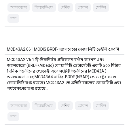
অ্যালবেডো
বিআরডিএফ
দৈনিক
গ্লোবাল
মোডিস
নাসা
MCD43A2.061 MODIS BRDF-অ্যালবেডো কোয়ালিটি ডেইলি ৫০০মি
MCD43A2 V6.1 দ্বি-দিকনির্ভর প্রতিফলন বণ্টন ফাংশন এবং
অ্যালবেডো (BRDF/Albedo) কোয়ালিটি ডেটাসেটটি একটি ৫০০ মিটার
দৈনিক ১৬-দিনের প্রোডাক্ট। এতে সংশ্লিষ্ট ১৬-দিনের MCD43A3
অ্যালবেডো এবং MCD43A4 নাদির-BRDF (NBAR) প্রোডাক্টের সমস্ত
কোয়ালিটি তথ্য রয়েছে। MCD43A2-তে প্রতিটি ব্যান্ডের কোয়ালিটি এবং
পর্যবেক্ষণের তথ্য রয়েছে…
অ্যালবেডো
বিআরডিএফ
দৈনিক
গ্লোবাল
মোডিস
নাসা