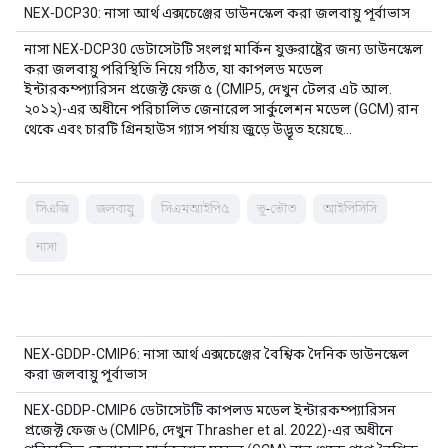
NEX-DCP30: নাসা আর্থ এক্সচেঞ্জের ডাউনস্কেল করা জলবায়ু পূর্বাভাস
নাসা NEX-DCP30 ডেটাসেটটি সংলগ্ন মার্কিন যুক্তরাষ্ট্রের জন্য ডাউনস্কেল
করা জলবায়ু পরিস্থিতি নিয়ে গঠিত, যা কাপলড মডেল
ইন্টারকম্প্যারিসন প্রজেক্ট ফেজ ৫ (CMIP5, দেখুন টেলর এট আল.
২০১২)-এর অধীনে পরিচালিত জেনারেল সার্কুলেশন মডেল (GCM) রান
থেকে এবং চারটি গ্রিনহাউস গ্যাস পর্যায় জুড়ে উদ্ভূত হয়েছে…
সিএজি
জলবায়ু
সিএমআইপি৫
ভূ-ভৌত
আইপিসিসি
নাসা
NEX-GDDP-CMIP6: নাসা আর্থ এক্সচেঞ্জের বৈশ্বিক দৈনিক ডাউনস্কেল
করা জলবায়ু পূর্বাভাস
NEX-GDDP-CMIP6 ডেটাসেটটি কাপলড মডেল ইন্টারকম্প্যারিসন
প্রজেক্ট ফেজ ৬ (CMIP6, দেখুন Thrasher et al. 2022)-এর অধীনে