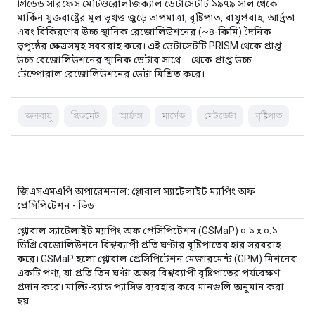
গ্রিডেড সারফেস মেটিওরোলজিক্যাল ডেটাসেটটি ১৯৭৯ সাল থেকে
মার্কিন যুক্তরাষ্ট্রের মূল ভূখণ্ড জুড়ে তাপমাত্রা, বৃষ্টিপাত, বায়ুপ্রবাহ, আর্দ্রতা
এবং বিকিরণের উচ্চ স্থানিক রেজোলিউশনের (~৪-কিমি) দৈনিক
ভূপৃষ্ঠের ক্ষেত্রসমূহ সরবরাহ করে। এই ডেটাসেটটি PRISM থেকে প্রাপ্ত
উচ্চ রেজোলিউশনের স্থানিক ডেটার সাথে … থেকে প্রাপ্ত উচ্চ
টেম্পোরাল রেজোলিউশনের ডেটা মিশ্রিত করে।
জলবায়ু
গ্রিডমেট
আর্দ্রতা
মার্সেড
মেটডেটা
বৃষ্টিপাত
জিএসএমএপি অপারেশনাল: গ্লোবাল স্যাটেলাইট ম্যাপিং অফ
প্রেসিপিটেশন - ভি৬
গ্লোবাল স্যাটেলাইট ম্যাপিং অফ প্রেসিপিটেশন (GSMaP) ০.১ x ০.১
ডিগ্রি রেজোলিউশনে বিশ্বব্যাপী প্রতি ঘণ্টার বৃষ্টিপাতের হার সরবরাহ
করে। GSMaP হলো গ্লোবাল প্রেসিপিটেশন মেজারমেন্ট (GPM) মিশনের
একটি পণ্য, যা প্রতি তিন ঘণ্টা অন্তর বিশ্বব্যাপী বৃষ্টিপাতের পর্যবেক্ষণ
প্রদান করে। মাল্টি-ব্যান্ড প্যাসিভ ব্যবহার করে মানগুলি অনুমান করা
হয়…