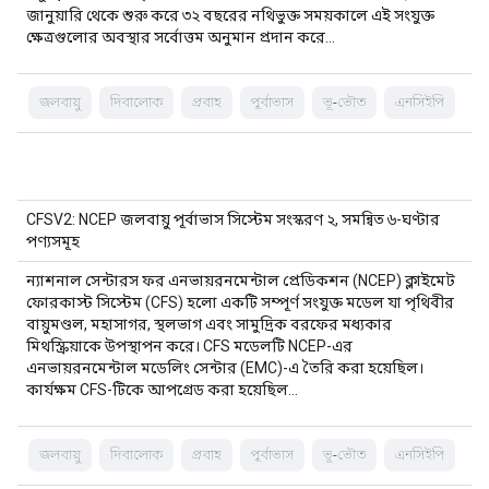
জানুয়ারি থেকে শুরু করে ৩২ বছরের নথিভুক্ত সময়কালে এই সংযুক্ত
ক্ষেত্রগুলোর অবস্থার সর্বোত্তম অনুমান প্রদান করে…
জলবায়ু
দিবালোক
প্রবাহ
পূর্বাভাস
ভূ-ভৌত
এনসিইপি
CFSV2: NCEP জলবায়ু পূর্বাভাস সিস্টেম সংস্করণ ২, সমন্বিত ৬-ঘণ্টার
পণ্যসমূহ
ন্যাশনাল সেন্টারস ফর এনভায়রনমেন্টাল প্রেডিকশন (NCEP) ক্লাইমেট
ফোরকাস্ট সিস্টেম (CFS) হলো একটি সম্পূর্ণ সংযুক্ত মডেল যা পৃথিবীর
বায়ুমণ্ডল, মহাসাগর, স্থলভাগ এবং সামুদ্রিক বরফের মধ্যকার
মিথস্ক্রিয়াকে উপস্থাপন করে। CFS মডেলটি NCEP-এর
এনভায়রনমেন্টাল মডেলিং সেন্টার (EMC)-এ তৈরি করা হয়েছিল।
কার্যক্ষম CFS-টিকে আপগ্রেড করা হয়েছিল…
জলবায়ু
দিবালোক
প্রবাহ
পূর্বাভাস
ভূ-ভৌত
এনসিইপি