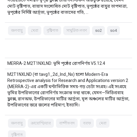
সংগ্রহটিতে সমন্বিত ভূপৃষ্ঠ ফ্লাক্স ডায়াগনস্টিকস অন্তর্ভুক্ত রয়েছে, যেমন
মোট বৃষ্টিপাত, বায়াস সংশোধিত মোট বৃষ্টিপাত, ভূপৃষ্ঠের বায়ুর তাপমাত্রা,
ভূপৃষ্ঠের নির্দিষ্ট আর্দ্রতা, ভূপৃষ্ঠের বাতাসের গতি, …
জলবায়ু
মেরা
বৃষ্টিপাত
সামুদ্রিক লবণ
so2
so4
MERRA-2 M2T1NXLND: ভূমি পৃষ্ঠের রোগনির্ণয় V5.12.4
M2T1NXLND (বা tavg1_2d_lnd_Nx) হলো Modern-Era
Retrospective analysis for Research and Applications version 2
(MERRA-2)-এর একটি ঘণ্টাভিত্তিক সময়-গড় ডেটা সংগ্রহ। এই সংগ্রহে
ভূমির উপরিভাগের রোগনির্ণয় সংক্রান্ত তথ্য থাকে, যেমন—ভিত্তিপ্রবাহ
ফ্লাক্স, রানঅফ, উপরিভাগের মাটির আর্দ্রতা, মূল অঞ্চলের মাটির আর্দ্রতা,
উপরিভাগের স্তরে জলের পরিমাণ, ইত্যাদি।
জলবায়ু
ক্রায়োস্ফিয়ার
বাষ্পীভবন
বরফ
মেরা
বৃষ্টিপাত