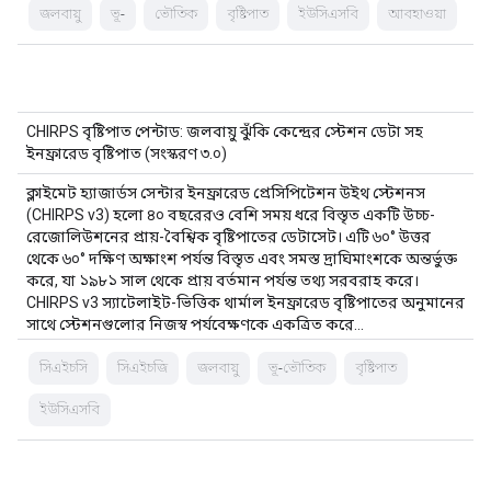
জলবায়ু
ভূ-
ভৌতিক
বৃষ্টিপাত
ইউসিএসবি
আবহাওয়া
CHIRPS বৃষ্টিপাত পেন্টাড: জলবায়ু ঝুঁকি কেন্দ্রের স্টেশন ডেটা সহ
ইনফ্রারেড বৃষ্টিপাত (সংস্করণ ৩.০)
ক্লাইমেট হ্যাজার্ডস সেন্টার ইনফ্রারেড প্রেসিপিটেশন উইথ স্টেশনস
(CHIRPS v3) হলো ৪০ বছরেরও বেশি সময় ধরে বিস্তৃত একটি উচ্চ-
রেজোলিউশনের প্রায়-বৈশ্বিক বৃষ্টিপাতের ডেটাসেট। এটি ৬০° উত্তর
থেকে ৬০° দক্ষিণ অক্ষাংশ পর্যন্ত বিস্তৃত এবং সমস্ত দ্রাঘিমাংশকে অন্তর্ভুক্ত
করে, যা ১৯৮১ সাল থেকে প্রায় বর্তমান পর্যন্ত তথ্য সরবরাহ করে।
CHIRPS v3 স্যাটেলাইট-ভিত্তিক থার্মাল ইনফ্রারেড বৃষ্টিপাতের অনুমানের
সাথে স্টেশনগুলোর নিজস্ব পর্যবেক্ষণকে একত্রিত করে…
সিএইচসি
সিএইচজি
জলবায়ু
ভূ-ভৌতিক
বৃষ্টিপাত
ইউসিএসবি