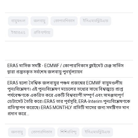
বায়ুমণ্ডল
জলবায়ু
কোপারনিকাস
ইসিএমডব্লিউএফ
ইআরএ৫
প্রতি ঘন্টায়
ERA5 মাসিক সমষ্টি - ECMWF / কোপারনিকাস ক্লাইমেট চেঞ্জ সার্ভিস
দ্বারা প্রস্তুতকৃত সর্বশেষ জলবায়ু পুনর্মূল্যায়ন
ERA5 হলো বৈশ্বিক জলবায়ুর পঞ্চম প্রজন্মের ECMWF বায়ুমণ্ডলীয়
পুনঃবিশ্লেষণ। এই পুনঃবিশ্লেষণ মডেলের তথ্যের সাথে বিশ্বজুড়ে প্রাপ্ত
পর্যবেক্ষণকে একত্রিত করে একটি বিশ্বব্যাপী সম্পূর্ণ এবং সামঞ্জস্যপূর্ণ
ডেটাসেট তৈরি করে। ERA5 তার পূর্বসূরি, ERA-Interim পুনঃবিশ্লেষণকে
প্রতিস্থাপন করেছে। ERA5 MONTHLY প্রতিটি মাসের জন্য সমষ্টিগত মান
প্রদান করে…
জলবায়ু
কোপারনিকাস
শিশিরবিন্দু
ইসিএমডব্লিউএফ