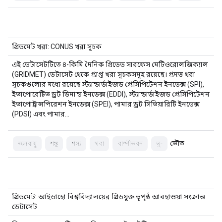
গ্রিডমেট খরা: CONUS খরা সূচক
এই ডেটাসেটটিতে ৪-কিমি দৈনিক গ্রিডেড সারফেস মেটিওরোলজিক্যাল
(GRIDMET) ডেটাসেট থেকে প্রাপ্ত খরা সূচকসমূহ রয়েছে। প্রদত্ত খরা
সূচকগুলোর মধ্যে রয়েছে স্ট্যান্ডার্ডাইজড প্রেসিপিটেশন ইনডেক্স (SPI),
ইভাপোরেটিভ ড্রট ডিমান্ড ইনডেক্স (EDDI), স্ট্যান্ডার্ডাইজড প্রেসিপিটেশন
ইভাপোট্রান্সপিরেশন ইনডেক্স (SPEI), পামার ড্রট সিভিয়ারিটি ইনডেক্স
(PDSI) এবং পামার…
ভৌত
জলবায়ু
শঙ্কু
শস্য
খরা
বাষ্পীভবন
ভূ-
গ্রিডমেট: আইডাহো বিশ্ববিদ্যালয়ের গ্রিডযুক্ত ভূপৃষ্ঠ আবহাওয়া সংক্রান্ত
ডেটাসেট