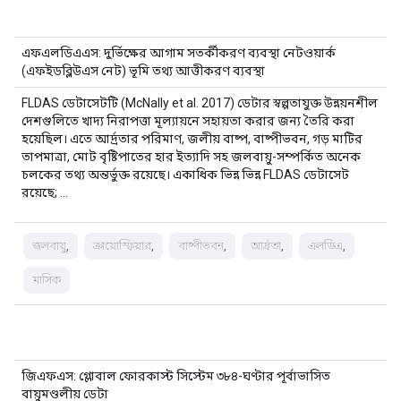
এফএলডিএএস: দুর্ভিক্ষের আগাম সতর্কীকরণ ব্যবস্থা নেটওয়ার্ক
(এফইডব্লিউএস নেট) ভূমি তথ্য আত্তীকরণ ব্যবস্থা
FLDAS ডেটাসেটটি (McNally et al. 2017) ডেটার স্বল্পতাযুক্ত উন্নয়নশীল
দেশগুলিতে খাদ্য নিরাপত্তা মূল্যায়নে সহায়তা করার জন্য তৈরি করা
হয়েছিল। এতে আর্দ্রতার পরিমাণ, জলীয় বাষ্প, বাষ্পীভবন, গড় মাটির
তাপমাত্রা, মোট বৃষ্টিপাতের হার ইত্যাদি সহ জলবায়ু-সম্পর্কিত অনেক
চলকের তথ্য অন্তর্ভুক্ত রয়েছে। একাধিক ভিন্ন ভিন্ন FLDAS ডেটাসেট
রয়েছে; …
জলবায়ু,
ক্রায়োস্ফিয়ার,
বাষ্পীভবন,
আর্দ্রতা,
এলডিএ,
মাসিক
জিএফএস: গ্লোবাল ফোরকাস্ট সিস্টেম ৩৮৪-ঘণ্টার পূর্বাভাসিত
বায়ুমণ্ডলীয় ডেটা