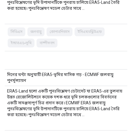
পুনঃবিশ্লেষণের ভূমি উপাদানটিকে পুনরায় চালিয়ে ERA5-Land তৈরি
করা হয়েছে। পুনঃবিশ্লেষণ মডেল ডেটার সাথে …
সিডিএস
জলবায়ু
কোপারনিকাস
ইসিএমডব্লিউএফ
ইআরএ৫-ভূমি
বাষ্পীভবন
দিনের ঘণ্টা অনুযায়ী ERA5-ভূমির মাসিক গড় - ECMWF জলবায়ু
পুনর্মূল্যায়ন
ERA5-Land হলো একটি পুনঃবিশ্লেষণ ডেটাসেট যা ERA5-এর তুলনায়
উন্নত রেজোলিউশনে কয়েক দশক ধরে ভূমি চলকগুলোর বিবর্তনের
একটি সামঞ্জস্যপূর্ণ চিত্র প্রদান করে। ECMWF ERA5 জলবায়ু
পুনঃবিশ্লেষণের ভূমি উপাদানটিকে পুনরায় চালিয়ে ERA5-Land তৈরি
করা হয়েছে। পুনঃবিশ্লেষণ মডেল ডেটার সাথে …