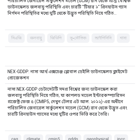
পরিচালিত জেনারেল সার্কুলেশন মডেল (GCM) রান থেকে প্রাপ্ত বৈশ্বিক
ডাউনস্কেলড জলবায়ু পরিস্থিতি এবং চারটি "টিয়ার ১" গ্রিনহাউস গ্যাস
নির্গমন পরিস্থিতির মধ্যে দুটি থেকে উদ্ভূত পরিস্থিতি নিয়ে গঠিত…
সিএজি
জলবায়ু
জিডিপি
ভূ-ভৌতিক
আইপিসিসি
নাসা
NEX-GDDP: নাসা আর্থ এক্সচেঞ্জ গ্লোবাল ডেইলি ডাউনস্কেলড ক্লাইমেট
প্রোজেকশন
নাসা NEX-GDDP ডেটাসেটটি সমগ্র বিশ্বের জন্য ডাউনস্কেল করা
জলবায়ু পরিস্থিতি নিয়ে গঠিত, যা কাপলড মডেল ইন্টারকম্প্যারিসন
প্রজেক্ট ফেজ ৫ (CMIP5, দেখুন টেলর এট আল. ২০১২)-এর অধীনে
পরিচালিত জেনারেল সার্কুলেশন মডেল (GCM) রান থেকে উদ্ভূত এবং
চারটি গ্রিনহাউস গ্যাসের মধ্যে দুটির ওপর ভিত্তি করে তৈরি।
cag
climate
cmip5
gddp
geophysical
ipcc