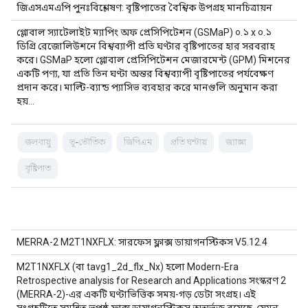
জিএসএমএপি পুনঃবিশ্লেষণ: বৃষ্টিপাতের বৈশ্বিক উপগ্রহ মানচিত্রায়ন
গ্লোবাল স্যাটেলাইট ম্যাপিং অফ প্রেসিপিটেশন (GSMaP) ০.১ x ০.১
ডিগ্রি রেজোলিউশনে বিশ্বব্যাপী প্রতি ঘণ্টার বৃষ্টিপাতের হার সরবরাহ
করে। GSMaP হলো গ্লোবাল প্রেসিপিটেশন মেজারমেন্ট (GPM) মিশনের
একটি পণ্য, যা প্রতি তিন ঘণ্টা অন্তর বিশ্বব্যাপী বৃষ্টিপাতের পর্যবেক্ষণ
প্রদান করে। মাল্টি-ব্যান্ড প্যাসিভ ব্যবহার করে মানগুলি অনুমান করা
হয়…
জলবায়ু
ভূ-ভৌতিক
জিপিএম
প্রতি ঘন্টায়
জ্যাক্সা
বৃষ্টিপাত
MERRA-2 M2T1NXFLX: সারফেস ফ্লাক্স ডায়াগনস্টিকস V5.12.4
M2T1NXFLX (বা tavg1_2d_flx_Nx) হলো Modern-Era
Retrospective analysis for Research and Applications সংস্করণ 2
(MERRA-2)-এর একটি ঘণ্টাভিত্তিক সময়-গড় ডেটা সংগ্রহ। এই