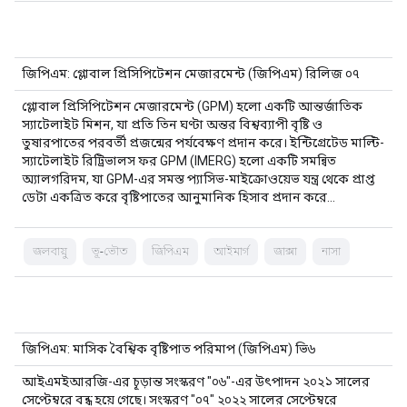
জিপিএম: গ্লোবাল প্রিসিপিটেশন মেজারমেন্ট (জিপিএম) রিলিজ ০৭
গ্লোবাল প্রিসিপিটেশন মেজারমেন্ট (GPM) হলো একটি আন্তর্জাতিক
স্যাটেলাইট মিশন, যা প্রতি তিন ঘণ্টা অন্তর বিশ্বব্যাপী বৃষ্টি ও
তুষারপাতের পরবর্তী প্রজন্মের পর্যবেক্ষণ প্রদান করে। ইন্টিগ্রেটেড মাল্টি-
স্যাটেলাইট রিট্রিভালস ফর GPM (IMERG) হলো একটি সমন্বিত
অ্যালগরিদম, যা GPM-এর সমস্ত প্যাসিভ-মাইক্রোওয়েভ যন্ত্র থেকে প্রাপ্ত
ডেটা একত্রিত করে বৃষ্টিপাতের আনুমানিক হিসাব প্রদান করে…
জলবায়ু
ভূ-ভৌত
জিপিএম
আইমার্গ
জাক্সা
নাসা
জিপিএম: মাসিক বৈশ্বিক বৃষ্টিপাত পরিমাপ (জিপিএম) ভি৬
আইএমইআরজি-এর চূড়ান্ত সংস্করণ "০৬"-এর উৎপাদন ২০২১ সালের
সেপ্টেম্বরে বন্ধ হয়ে গেছে। সংস্করণ "০৭" ২০২২ সালের সেপ্টেম্বরে