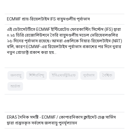
ECMWF প্রায়-রিয়েলটাইম IFS বায়ুমণ্ডলীয় পূর্বাভাস
এই ডেটাসেটটিতে ECMWF ইন্টিগ্রেটেড ফোরকাস্টিং সিস্টেম (IFS) দ্বারা
০.২৫ ডিগ্রি রেজোলিউশনে তৈরি বায়ুমণ্ডলীয় মডেল ভেরিয়েবলগুলির
১৫-দিনের পূর্বাভাস রয়েছে। আমরা এগুলিকে নিয়ার-রিয়েলটাইম (NRT)
বলি, কারণ ECMWF-এর রিয়েলটাইম পূর্বাভাস প্রকাশের পর দিনে দুবার
নতুন প্রোডাক্ট প্রকাশ করা হয়…
জলবায়ু
শিশিরবিন্দু
ইসিএমডব্লিউএফ
পূর্বাভাস
বৈশ্বিক
আর্দ্রতা
ERA5 দৈনিক সমষ্টি - ECMWF / কোপারনিকাস ক্লাইমেট চেঞ্জ সার্ভিস
দ্বারা প্রস্তুতকৃত সর্বশেষ জলবায়ু পুনর্মূল্যায়ন