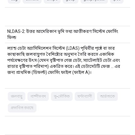
NLDAS-2: উত্তর আমেরিকান ভূমি তথ্য আত্তীকরণ সিস্টেম ফোর্সিং
ফিল্ড
ল্যান্ড ডেটা অ্যাসিমিলেশন সিস্টেম (LDAS) পৃথিবীর পৃষ্ঠে বা তার
কাছাকাছি জলবায়ুগত বৈশিষ্ট্যের অনুমান তৈরি করতে একাধিক
পর্যবেক্ষণের উৎস (যেমন বৃষ্টিপাত গেজ ডেটা, স্যাটেলাইট ডেটা এবং
রাডার বৃষ্টিপাত পরিমাপ) একত্রিত করে। এই ডেটাসেটটি ফেজ … এর
জন্য প্রাথমিক (ডিফল্ট) ফোর্সিং ফাইল (ফাইল A)।
জলবায়ু
বাষ্পীভবন
ভূ-ভৌতিক
ঘণ্টাব্যাপী
আর্দ্রতাকে
প্রভাবিত করছে