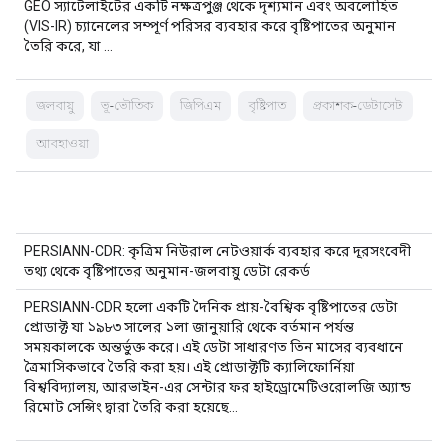
GEO স্যাটেলাইটের একটি নক্ষত্রপুঞ্জ থেকে দৃশ্যমান এবং অবলোহিত
(VIS-IR) চ্যানেলের সম্পূর্ণ পরিসর ব্যবহার করে বৃষ্টিপাতের অনুমান
তৈরি করে, যা …
জলবায়ু
ভূ-ভৌতিক
জিপিএম
বৃষ্টিপাত
প্রকাশক-ডেটাসেট
আবহাওয়া
PERSIANN-CDR: কৃত্রিম নিউরাল নেটওয়ার্ক ব্যবহার করে দূরসংবেদী
তথ্য থেকে বৃষ্টিপাতের অনুমান-জলবায়ু ডেটা রেকর্ড
PERSIANN-CDR হলো একটি দৈনিক প্রায়-বৈশ্বিক বৃষ্টিপাতের ডেটা
প্রোডাক্ট যা ১৯৮৩ সালের ১লা জানুয়ারি থেকে বর্তমান পর্যন্ত
সময়কালকে অন্তর্ভুক্ত করে। এই ডেটা সাধারণত তিন মাসের ব্যবধানে
ত্রৈমাসিকভাবে তৈরি করা হয়। এই প্রোডাক্টটি ক্যালিফোর্নিয়া
বিশ্ববিদ্যালয়, আরভাইন-এর সেন্টার ফর হাইড্রোমেটিওরোলজি অ্যান্ড
রিমোট সেন্সিং দ্বারা তৈরি করা হয়েছে…