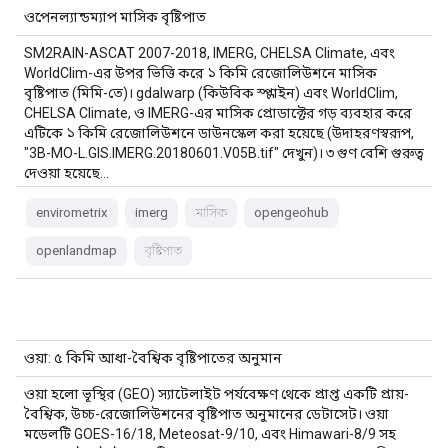
ওপেনল্যান্ডম্যাপ মাসিক বৃষ্টিপাত
SM2RAIN-ASCAT 2007-2018, IMERG, CHELSA Climate, এবং
WorldClim-এর উপর ভিত্তি করে ১ কিমি রেজোলিউশনে মাসিক
বৃষ্টিপাত (মিমি-তে)। gdalwarp (কিউবিক স্প্লাইন) এবং WorldClim,
CHELSA Climate, ও IMERG-এর মাসিক প্রোডাক্টের গড় ব্যবহার করে
এটিকে ১ কিমি রেজোলিউশনে ডাউনস্কেল করা হয়েছে (উদাহরণস্বরূপ,
"3B-MO-L.GIS.IMERG.20180601.V05B.tif" দেখুন)। ৩ গুণ বেশি গুরুত্ব
দেওয়া হয়েছে…
envirometrix
imerg
মাসিক
opengeohub
openlandmap
বৃষ্টিপাত
ওয়া: ৫ কিমি আধা-বৈশ্বিক বৃষ্টিপাতের অনুমান
ওয়া হলো ভূস্থির (GEO) স্যাটেলাইট পর্যবেক্ষণ থেকে প্রাপ্ত একটি প্রায়-
বৈশ্বিক, উচ্চ-রেজোলিউশনের বৃষ্টিপাত অনুমানের ডেটাসেট। ওয়া
মডেলটি GOES-16/18, Meteosat-9/10, এবং Himawari-8/9 সহ