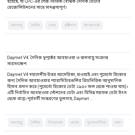
হয়েছে, যা CPC-এর গেজ-ভিত্তিক বৈশ্বিক দৈনিক ডেটার
রেজোলিউশনের সাথে সামঞ্জস্যপূর্ণ।
জলবায়ু
দৈনিক
নোয়া
বৃষ্টিপাত
আবহাওয়া
Daymet V4: দৈনিক ভূপৃষ্ঠের আবহাওয়া ও জলবায়ু সংক্রান্ত
সারসংক্ষেপ
Daymet V4 মহাদেশীয় উত্তর আমেরিকা, হাওয়াই এবং পুয়ের্তো রিকোর
জন্য দৈনিক আবহাওয়ার প্যারামিটারগুলির গ্রিডভিত্তিক আনুমানিক
হিসাব প্রদান করে (পুয়ের্তো রিকোর ডেটা ১৯৫০ সাল থেকে পাওয়া যায়)।
এটি নির্বাচিত আবহাওয়া স্টেশনের ডেটা এবং বিভিন্ন সহায়ক ডেটা উৎস
থেকে প্রাপ্ত। পূর্ববর্তী সংস্করণের তুলনায়, Daymet …
জলবায়ু
দৈনিক
দিবালোক
প্রবাহ
ভূ-পদার্থবিদ্যা
নাসা