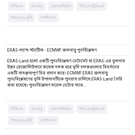
সিডিএস
জলবায়ু
কোপারনিকাস
ইসিএমডব্লিউএফ
ইআরএ৫-ভূমি
বাষ্পীভবন
ERA5-ল্যান্ড স্ট্যাটিক - ECMWF জলবায়ু পুনর্বিশ্লেষণ
ERA5-Land হলো একটি পুনঃবিশ্লেষণ ডেটাসেট যা ERA5-এর তুলনায়
উন্নত রেজোলিউশনে কয়েক দশক ধরে ভূমি চলকগুলোর বিবর্তনের
একটি সামঞ্জস্যপূর্ণ চিত্র প্রদান করে। ECMWF ERA5 জলবায়ু
পুনঃবিশ্লেষণের ভূমি উপাদানটিকে পুনরায় চালিয়ে ERA5-Land তৈরি
করা হয়েছে। পুনঃবিশ্লেষণ মডেল ডেটার সাথে …
সিডিএস
জলবায়ু
কোপারনিকাস
ইসিএমডব্লিউএফ
ইআরএ৫-ভূমি
বাষ্পীভবন