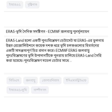
ইআরএ৫
বৃষ্টিপাত
ERA5-ভূমি দৈনিক সমষ্টিগত - ECMWF জলবায়ু পুনর্মূল্যায়ন
ERA5-Land হলো একটি পুনঃবিশ্লেষণ ডেটাসেট যা ERA5-এর তুলনায়
উন্নত রেজোলিউশনে কয়েক দশক ধরে ভূমি চলকগুলোর বিবর্তনের
একটি সামঞ্জস্যপূর্ণ চিত্র প্রদান করে। ECMWF ERA5 জলবায়ু
পুনঃবিশ্লেষণের ভূমি উপাদানটিকে পুনরায় চালিয়ে ERA5-Land তৈরি
করা হয়েছে। পুনঃবিশ্লেষণ মডেল ডেটার সাথে …
সিডিএস
জলবায়ু
কোপারনিকাস
ইসিএমডব্লিউএফ
ইআরএ৫-ভূমি
বাষ্পীভবন