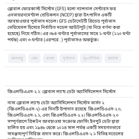
গ্লোবাল ফোরকাস্ট সিস্টেম (GFS) হলো ন্যাশনাল সেন্টারস ফর
এনভায়রনমেন্টাল প্রেডিকশন (NCEP) দ্বারা উৎপাদিত একটি
আবহাওয়ার পূর্বাভাস মডেল। GFS ডেটাসেটটি গ্রিডেড পূর্বাভাস
ভেরিয়েবল হিসেবে নির্বাচিত মডেল আউটপুট (যা নিচে বর্ণনা করা
হয়েছে) নিয়ে গঠিত। এর ৩৮৪-ঘণ্টার পূর্বাভাসের সাথে ১-ঘণ্টা (১২০ ঘণ্টা
পর্যন্ত) এবং ৩-ঘণ্টার (এরপরে…) পূর্বাভাসও অন্তর্ভুক্ত।
জলবায়ু
মেঘ
প্রবাহ
পূর্বাভাস
ভূ-ভৌতিক
আর্দ্রতা
জিএলডিএএস-২.১: গ্লোবাল ল্যান্ড ডেটা অ্যাসিমিলেশন সিস্টেম
নাসা গ্লোবাল ল্যান্ড ডেটা অ্যাসিমিলেশন সিস্টেম ভার্সন ২
(জিএলডিএএস-২)-এর তিনটি উপাদান রয়েছে: জিএলডিএএস-২.০,
জিএলডিএএস-২.১, এবং জিএলডিএএস-২.২। জিএলডিএএস-২.০
সম্পূর্ণরূপে প্রিন্সটন আবহাওয়া সংক্রান্ত ফোর্সিং ইনপুট ডেটা দ্বারা
চালিত হয় এবং ১৯৪৮ থেকে ২০১৪ সাল পর্যন্ত একটি সময়গতভাবে
সামঞ্জস্যপূর্ণ সিরিজ প্রদান করে। জিএলডিএএস-২.১ বিভিন্ন মডেলের