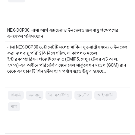
NEX-DCP30: নাসা আর্থ এক্সচেঞ্জ ডাউনস্কেলড জলবায়ু প্রক্ষেপণের
এনসেম্বল পরিসংখ্যান
নাসা NEX-DCP30 ডেটাসেটটি সংলগ্ন মার্কিন যুক্তরাষ্ট্রের জন্য ডাউনস্কেল
করা জলবায়ু পরিস্থিতি নিয়ে গঠিত, যা কাপলড মডেল
ইন্টারকম্প্যারিসন প্রজেক্ট ফেজ ৫ (CMIP5, দেখুন টেলর এট আল.
২০১২)-এর অধীনে পরিচালিত জেনারেল সার্কুলেশন মডেল (GCM) রান
থেকে এবং চারটি গ্রিনহাউস গ্যাস পর্যায় জুড়ে উদ্ভূত হয়েছে…
সিএজি
জলবায়ু
সিএমআইপি৫
ভূ-ভৌত
আইপিসিসি
নাসা