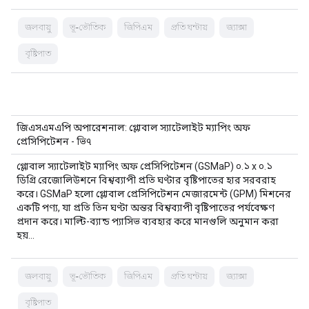
জলবায়ু
ভূ-ভৌতিক
জিপিএম
প্রতি ঘন্টায়
জ্যাক্সা
বৃষ্টিপাত
জিএসএমএপি অপারেশনাল: গ্লোবাল স্যাটেলাইট ম্যাপিং অফ
প্রেসিপিটেশন - ভি৭
গ্লোবাল স্যাটেলাইট ম্যাপিং অফ প্রেসিপিটেশন (GSMaP) ০.১ x ০.১
ডিগ্রি রেজোলিউশনে বিশ্বব্যাপী প্রতি ঘণ্টার বৃষ্টিপাতের হার সরবরাহ
করে। GSMaP হলো গ্লোবাল প্রেসিপিটেশন মেজারমেন্ট (GPM) মিশনের
একটি পণ্য, যা প্রতি তিন ঘণ্টা অন্তর বিশ্বব্যাপী বৃষ্টিপাতের পর্যবেক্ষণ
প্রদান করে। মাল্টি-ব্যান্ড প্যাসিভ ব্যবহার করে মানগুলি অনুমান করা
হয়…
জলবায়ু
ভূ-ভৌতিক
জিপিএম
প্রতি ঘন্টায়
জ্যাক্সা
বৃষ্টিপাত