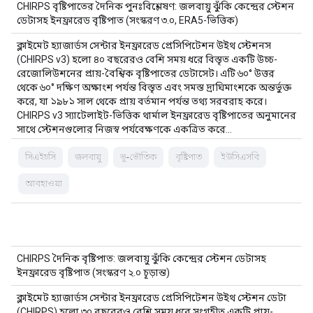
CHIRPS বৃষ্টিপাতের দৈনিক পুনঃবিশ্লেষণ: জলবায়ু ঝুঁকি কেন্দ্রের স্টেশন
ডেটাসহ ইনফ্রারেড বৃষ্টিপাত (সংস্করণ ৩.০, ERA5-ভিত্তিক)
ক্লাইমেট হ্যাজার্ডস সেন্টার ইনফ্রারেড প্রেসিপিটেশন উইথ স্টেশনস
(CHIRPS v3) হলো ৪০ বছরেরও বেশি সময় ধরে বিস্তৃত একটি উচ্চ-
রেজোলিউশনের প্রায়-বৈশ্বিক বৃষ্টিপাতের ডেটাসেট। এটি ৬০° উত্তর
থেকে ৬০° দক্ষিণ অক্ষাংশ পর্যন্ত বিস্তৃত এবং সমস্ত দ্রাঘিমাংশকে অন্তর্ভুক্ত
করে, যা ১৯৮১ সাল থেকে প্রায় বর্তমান পর্যন্ত তথ্য সরবরাহ করে।
CHIRPS v3 স্যাটেলাইট-ভিত্তিক থার্মাল ইনফ্রারেড বৃষ্টিপাতের অনুমানের
সাথে স্টেশনগুলোর নিজস্ব পর্যবেক্ষণকে একত্রিত করে…
সিএইচসি
জলবায়ু
ভূ-ভৌতিক
বৃষ্টিপাত
ইউসিএসবি
আবহাওয়া
CHIRPS দৈনিক বৃষ্টিপাত: জলবায়ু ঝুঁকি কেন্দ্রের স্টেশন ডেটাসহ
ইনফ্রারেড বৃষ্টিপাত (সংস্করণ ২.০ চূড়ান্ত)
ক্লাইমেট হ্যাজার্ডস সেন্টার ইনফ্রারেড প্রেসিপিটেশন উইথ স্টেশন ডেটা
(CHIRPS) হলো ৩০ বছরেরও বেশি সময় ধরে সংগৃহীত একটি প্রায়-