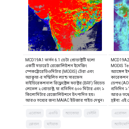
MCD19A1 ভার্সন 6.1 ডেটা প্রোডাক্টটি হলো
MCD19A2 V
একটি মডারেট রেজোলিউশন ইমেজিং
MODIS Ter
স্পেকট্রোরেডিওমিটার (MODIS) টেরা এবং
অ্যাঙ্গেল 
অ্যাকুয়া-র সম্মিলিত ল্যান্ড সারফেস
কারেকশন 
বাইডিরেকশনাল রিফ্লেক্টেন্স ফ্যাক্টর (BRF) গ্রিডেড
ডেপথ (AOD)
লেভেল ২ প্রোডাক্ট, যা প্রতিদিন ৫০০ মিটার এবং ১
প্রতিদিন 
কিলোমিটার রেজোলিউশনে উৎপাদিত হয়।
আরও তথ্য
আরও তথ্যের জন্য MAIAC ইউজার গাইড দেখুন।
দ্রষ্টব্য: এ
এরোসল
এওডি
অ্যাকোয়া
ডেইলি
এরোসল
গ্লোবাল
মাইয়াক
অ্যাটমোস্