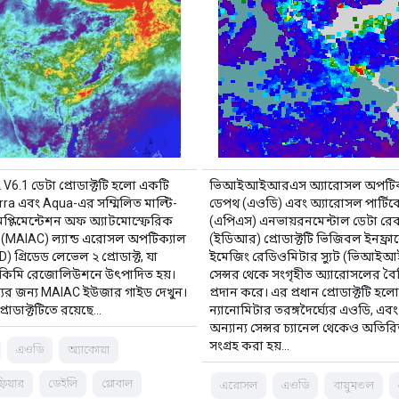
6.1 ডেটা প্রোডাক্টটি হলো একটি
ভিআইআইআরএস অ্যারোসল অপটিক
ra এবং Aqua-এর সম্মিলিত মাল্টি-
ডেপথ (এওডি) এবং অ্যারোসল পার্টি
ইমপ্লিমেন্টেশন অফ অ্যাটমোস্ফেরিক
(এপিএস) এনভায়রনমেন্টাল ডেটা রেক
(MAIAC) ল্যান্ড এরোসল অপটিক্যাল
(ইডিআর) প্রোডাক্টটি ভিজিবল ইনফ্রা
 গ্রিডেড লেভেল ২ প্রোডাক্ট, যা
ইমেজিং রেডিওমিটার স্যুট (ভিআ
১ কিমি রেজোলিউশনে উৎপাদিত হয়।
সেন্সর থেকে সংগৃহীত অ্যারোসলের বৈশি
ের জন্য MAIAC ইউজার গাইড দেখুন।
প্রদান করে। এর প্রধান প্রোডাক্টটি হল
ই প্রোডাক্টটিতে রয়েছে…
ন্যানোমিটার তরঙ্গদৈর্ঘ্যের এওডি, এব
অন্যান্য সেন্সর চ্যানেল থেকেও অতিরিক
সংগ্রহ করা হয়…
এওডি
অ্যাকোয়া
ফিয়ার
ডেইলি
গ্লোবাল
এরোসল
এওডি
বায়ুমণ্ডল