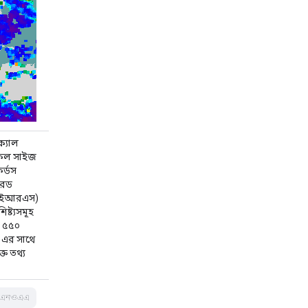
্যাল
কেল সাইজ
র্ডস
রেড
ইআইআরএস)
ষ্ট্যসমূহ
ো ৫৫০
ং এর সাথে
্ত তথ্য
এনওএএ