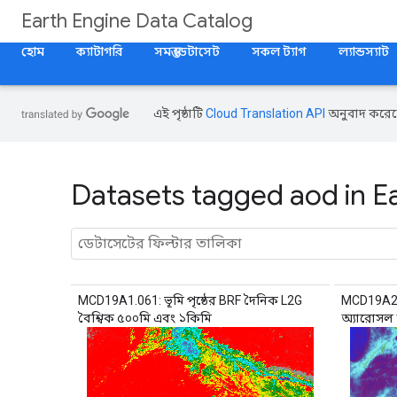
Earth Engine Data Catalog
হোম
ক্যাটাগরি
সমস্ত ডেটাসেট
সকল ট্যাগ
ল্যান্ডস্যাট
এই পৃষ্ঠাটি
Cloud Translation API
অনুবাদ করেছ
Datasets tagged aod in E
MCD19A1.061: ভূমি পৃষ্ঠের BRF দৈনিক L2G
MCD19A2.06
বৈশ্বিক ৫০০মি এবং ১কিমি
অ্যারোসল 