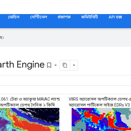
মোডিস
সেন্টিনেল
প্রকাশক
কমিউনিটি
API ডক্স
ে।
arth Engine
bookmark_border
1: টেরা ও অ্যাকুয়া MAIAC ল্যান্ড
VIIRS অ্যারোসল অপটিক্যাল ডেপথ 
অপটিক্যাল ডেপথ দৈনিক ১ কিমি
অ্যারোসল পার্টিকেল সাইজ EDRs V3