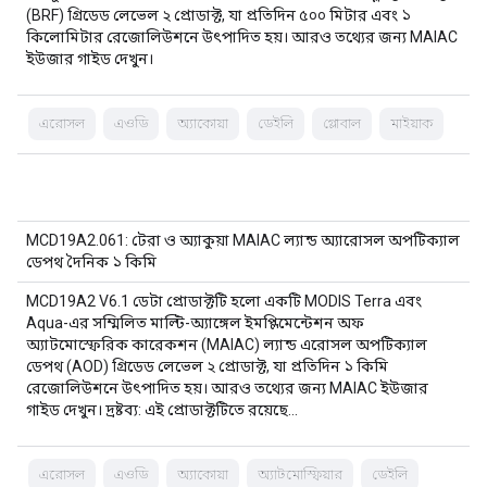
(BRF) গ্রিডেড লেভেল ২ প্রোডাক্ট, যা প্রতিদিন ৫০০ মিটার এবং ১
কিলোমিটার রেজোলিউশনে উৎপাদিত হয়। আরও তথ্যের জন্য MAIAC
ইউজার গাইড দেখুন।
এরোসল
এওডি
অ্যাকোয়া
ডেইলি
গ্লোবাল
মাইয়াক
MCD19A2.061: টেরা ও অ্যাকুয়া MAIAC ল্যান্ড অ্যারোসল অপটিক্যাল
ডেপথ দৈনিক ১ কিমি
MCD19A2 V6.1 ডেটা প্রোডাক্টটি হলো একটি MODIS Terra এবং
Aqua-এর সম্মিলিত মাল্টি-অ্যাঙ্গেল ইমপ্লিমেন্টেশন অফ
অ্যাটমোস্ফেরিক কারেকশন (MAIAC) ল্যান্ড এরোসল অপটিক্যাল
ডেপথ (AOD) গ্রিডেড লেভেল ২ প্রোডাক্ট, যা প্রতিদিন ১ কিমি
রেজোলিউশনে উৎপাদিত হয়। আরও তথ্যের জন্য MAIAC ইউজার
গাইড দেখুন। দ্রষ্টব্য: এই প্রোডাক্টটিতে রয়েছে…
এরোসল
এওডি
অ্যাকোয়া
অ্যাটমোস্ফিয়ার
ডেইলি