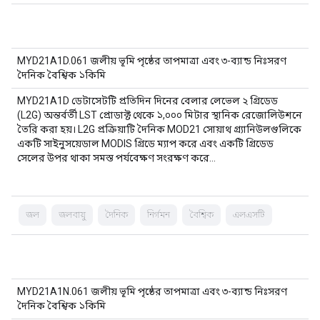
MYD21A1D.061 জলীয় ভূমি পৃষ্ঠের তাপমাত্রা এবং ৩-ব্যান্ড নিঃসরণ
দৈনিক বৈশ্বিক ১কিমি
MYD21A1D ডেটাসেটটি প্রতিদিন দিনের বেলার লেভেল ২ গ্রিডেড
(L2G) অন্তর্বর্তী LST প্রোডাক্ট থেকে ১,০০০ মিটার স্থানিক রেজোলিউশনে
তৈরি করা হয়। L2G প্রক্রিয়াটি দৈনিক MOD21 সোয়াথ গ্র্যানিউলগুলিকে
একটি সাইনুসয়েডাল MODIS গ্রিডে ম্যাপ করে এবং একটি গ্রিডেড
সেলের উপর থাকা সমস্ত পর্যবেক্ষণ সংরক্ষণ করে…
জল
জলবায়ু
দৈনিক
নির্গমন
বৈশ্বিক
এলএসটি
MYD21A1N.061 জলীয় ভূমি পৃষ্ঠের তাপমাত্রা এবং ৩-ব্যান্ড নিঃসরণ
দৈনিক বৈশ্বিক ১কিমি