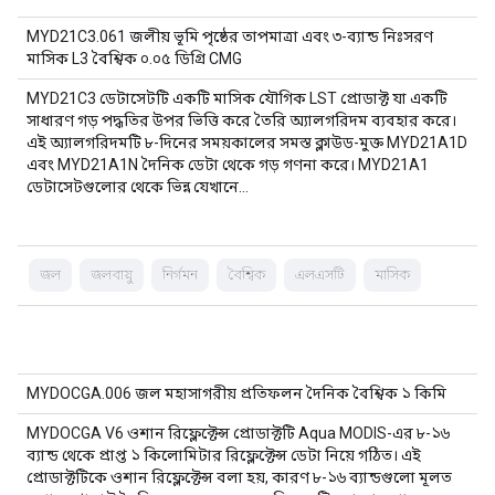
MYD21C3.061 জলীয় ভূমি পৃষ্ঠের তাপমাত্রা এবং ৩-ব্যান্ড নিঃসরণ
মাসিক L3 বৈশ্বিক ০.০৫ ডিগ্রি CMG
MYD21C3 ডেটাসেটটি একটি মাসিক যৌগিক LST প্রোডাক্ট যা একটি
সাধারণ গড় পদ্ধতির উপর ভিত্তি করে তৈরি অ্যালগরিদম ব্যবহার করে।
এই অ্যালগরিদমটি ৮-দিনের সময়কালের সমস্ত ক্লাউড-মুক্ত MYD21A1D
এবং MYD21A1N দৈনিক ডেটা থেকে গড় গণনা করে। MYD21A1
ডেটাসেটগুলোর থেকে ভিন্ন যেখানে…
জল
জলবায়ু
নির্গমন
বৈশ্বিক
এলএসটি
মাসিক
MYDOCGA.006 জল মহাসাগরীয় প্রতিফলন দৈনিক বৈশ্বিক ১ কিমি
MYDOCGA V6 ওশান রিফ্লেক্টেন্স প্রোডাক্টটি Aqua MODIS-এর ৮-১৬
ব্যান্ড থেকে প্রাপ্ত ১ কিলোমিটার রিফ্লেক্টেন্স ডেটা নিয়ে গঠিত। এই
প্রোডাক্টটিকে ওশান রিফ্লেক্টেন্স বলা হয়, কারণ ৮-১৬ ব্যান্ডগুলো মূলত