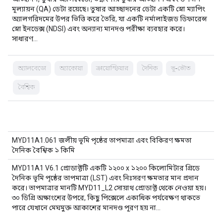
মূল্যায়ন (QA) ডেটা রয়েছে। তুষার আচ্ছাদনের ডেটা একটি স্নো ম্যাপিং
অ্যালগরিদমের উপর ভিত্তি করে তৈরি, যা একটি নর্মালাইজড ডিফারেন্স
স্নো ইনডেক্স (NDSI) এবং অন্যান্য মানদণ্ড পরীক্ষা ব্যবহার করে।
সাধারণ…
অ্যালবেডো
অ্যাকোয়া
ক্রায়োস্ফিয়ার
দৈনিক
ভূ-ভৌত
বৈশ্বিক
MYD11A1.061 জলীয় ভূমি পৃষ্ঠের তাপমাত্রা এবং বিকিরণ ক্ষমতা
দৈনিক বৈশ্বিক ১ কিমি
MYD11A1 V6.1 প্রোডাক্টটি একটি ১২০০ x ১২০০ কিলোমিটার গ্রিডে
দৈনিক ভূমি পৃষ্ঠের তাপমাত্রা (LST) এবং নিঃসরণ ক্ষমতার মান প্রদান
করে। তাপমাত্রার মানটি MYD11_L2 সোয়াথ প্রোডাক্ট থেকে নেওয়া হয়।
৩০ ডিগ্রি অক্ষাংশের উপরে, কিছু পিক্সেলে একাধিক পর্যবেক্ষণ থাকতে
পারে যেখানে মেঘমুক্ত আকাশের মানদণ্ড পূরণ হয় না…