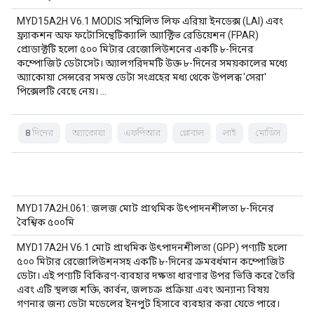
MYD15A2H V6.1 MODIS সম্মিলিত লিফ এরিয়া ইনডেক্স (LAI) এবং
ফ্র্যাকশন অফ ফটোসিন্থেটিক্যালি অ্যাক্টিভ রেডিয়েশন (FPAR)
প্রোডাক্টটি হলো ৫০০ মিটার রেজোলিউশনের একটি ৮-দিনের
কম্পোজিট ডেটাসেট। অ্যালগরিদমটি উক্ত ৮-দিনের সময়কালের মধ্যে
অ্যাকোয়া সেন্সরের সমস্ত ডেটা সংগ্রহের মধ্য থেকে উপলব্ধ 'সেরা'
পিক্সেলটি বেছে নেয়। …
8 দিনের
অ্যাকোয়া
এফপিআর
গ্লোবাল
লাই
মোডিস
MYD17A2H.061: জলজ মোট প্রাথমিক উৎপাদনশীলতা ৮-দিনের
বৈশ্বিক ৫০০মি
MYD17A2H V6.1 মোট প্রাথমিক উৎপাদনশীলতা (GPP) পণ্যটি হলো
৫০০ মিটার রেজোলিউশনসহ একটি ৮-দিনের ক্রমবর্ধমান কম্পোজিট
ডেটা। এই পণ্যটি বিকিরণ-ব্যবহার দক্ষতা ধারণার উপর ভিত্তি করে তৈরি
এবং এটি স্থলজ শক্তি, কার্বন, জলচক্র প্রক্রিয়া এবং অন্যান্য বিষয়
গণনার জন্য ডেটা মডেলের ইনপুট হিসাবে ব্যবহার করা যেতে পারে।