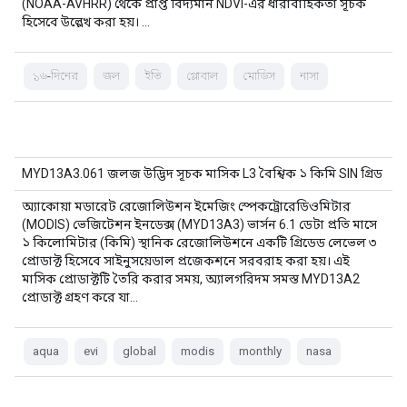
(NOAA-AVHRR) থেকে প্রাপ্ত বিদ্যমান NDVI-এর ধারাবাহিকতা সূচক
হিসেবে উল্লেখ করা হয়। …
১৬-দিনের
জল
ইভি
গ্লোবাল
মোডিস
নাসা
MYD13A3.061 জলজ উদ্ভিদ সূচক মাসিক L3 বৈশ্বিক ১ কিমি SIN গ্রিড
অ্যাকোয়া মডারেট রেজোলিউশন ইমেজিং স্পেকট্রোরেডিওমিটার
(MODIS) ভেজিটেশন ইনডেক্স (MYD13A3) ভার্সন 6.1 ডেটা প্রতি মাসে
১ কিলোমিটার (কিমি) স্থানিক রেজোলিউশনে একটি গ্রিডেড লেভেল ৩
প্রোডাক্ট হিসেবে সাইনুসয়েডাল প্রজেকশনে সরবরাহ করা হয়। এই
মাসিক প্রোডাক্টটি তৈরি করার সময়, অ্যালগরিদম সমস্ত MYD13A2
প্রোডাক্ট গ্রহণ করে যা…
aqua
evi
global
modis
monthly
nasa