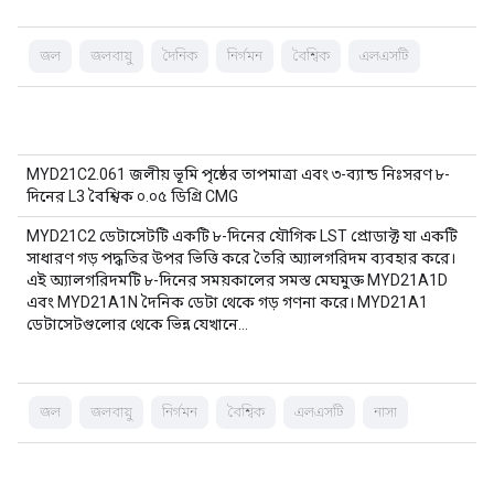
জল
জলবায়ু
দৈনিক
নির্গমন
বৈশ্বিক
এলএসটি
MYD21C2.061 জলীয় ভূমি পৃষ্ঠের তাপমাত্রা এবং ৩-ব্যান্ড নিঃসরণ ৮-
দিনের L3 বৈশ্বিক ০.০৫ ডিগ্রি CMG
MYD21C2 ডেটাসেটটি একটি ৮-দিনের যৌগিক LST প্রোডাক্ট যা একটি
সাধারণ গড় পদ্ধতির উপর ভিত্তি করে তৈরি অ্যালগরিদম ব্যবহার করে।
এই অ্যালগরিদমটি ৮-দিনের সময়কালের সমস্ত মেঘমুক্ত MYD21A1D
এবং MYD21A1N দৈনিক ডেটা থেকে গড় গণনা করে। MYD21A1
ডেটাসেটগুলোর থেকে ভিন্ন যেখানে…
জল
জলবায়ু
নির্গমন
বৈশ্বিক
এলএসটি
নাসা