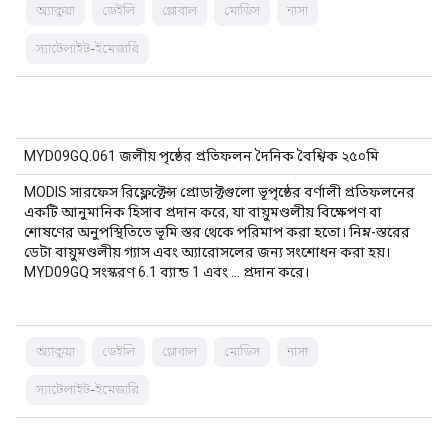
অ্যাকুয়া
ডেইলি
গ্লোবাল
মোডিস
নাসা
স্যাটেলাইট-ইমেজারি
MYD09GQ.061 জলীয় পৃষ্ঠের প্রতিফলন দৈনিক বৈশ্বিক ২৫০মি
MODIS সারফেস রিফ্লেক্টেন্স প্রোডাক্টগুলো ভূপৃষ্ঠের বর্ণালী প্রতিফলনের
একটি আনুমানিক হিসাব প্রদান করে, যা বায়ুমণ্ডলীয় বিক্ষেপণ বা
শোষণের অনুপস্থিতিতে ভূমি স্তর থেকে পরিমাপ করা হতো। নিম্ন-স্তরের
ডেটা বায়ুমণ্ডলীয় গ্যাস এবং অ্যারোসলের জন্য সংশোধন করা হয়।
MYD09GQ সংস্করণ 6.1 ব্যান্ড 1 এবং … প্রদান করে।
অ্যাকুয়া
ডেইলি
গ্লোবাল
মোডিস
নাসা
স্যাটেলাইট-ইমেজারি