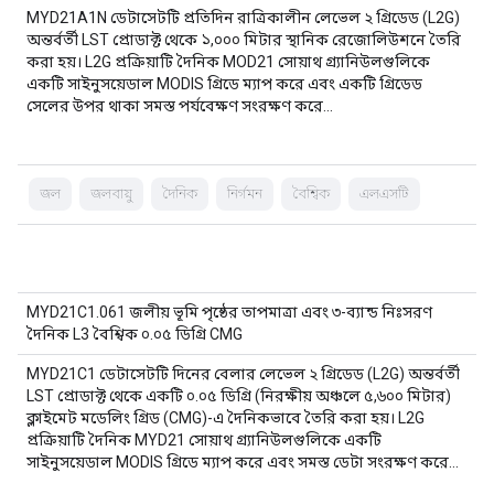
MYD21A1N ডেটাসেটটি প্রতিদিন রাত্রিকালীন লেভেল ২ গ্রিডেড (L2G)
অন্তর্বর্তী LST প্রোডাক্ট থেকে ১,০০০ মিটার স্থানিক রেজোলিউশনে তৈরি
করা হয়। L2G প্রক্রিয়াটি দৈনিক MOD21 সোয়াথ গ্র্যানিউলগুলিকে
একটি সাইনুসয়েডাল MODIS গ্রিডে ম্যাপ করে এবং একটি গ্রিডেড
সেলের উপর থাকা সমস্ত পর্যবেক্ষণ সংরক্ষণ করে…
জল
জলবায়ু
দৈনিক
নির্গমন
বৈশ্বিক
এলএসটি
MYD21C1.061 জলীয় ভূমি পৃষ্ঠের তাপমাত্রা এবং ৩-ব্যান্ড নিঃসরণ
দৈনিক L3 বৈশ্বিক ০.০৫ ডিগ্রি CMG
MYD21C1 ডেটাসেটটি দিনের বেলার লেভেল ২ গ্রিডেড (L2G) অন্তর্বর্তী
LST প্রোডাক্ট থেকে একটি ০.০৫ ডিগ্রি (নিরক্ষীয় অঞ্চলে ৫,৬০০ মিটার)
ক্লাইমেট মডেলিং গ্রিড (CMG)-এ দৈনিকভাবে তৈরি করা হয়। L2G
প্রক্রিয়াটি দৈনিক MYD21 সোয়াথ গ্র্যানিউলগুলিকে একটি
সাইনুসয়েডাল MODIS গ্রিডে ম্যাপ করে এবং সমস্ত ডেটা সংরক্ষণ করে…