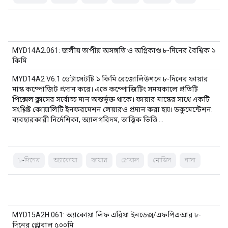
MYD14A2.061: জলীয় তাপীয় অসঙ্গতি ও অগ্নিকাণ্ড ৮-দিনের বৈশ্বিক ১
কিমি
MYD14A2 V6.1 ডেটাসেটটি ১ কিমি রেজোলিউশনে ৮-দিনের ফায়ার
মাস্ক কম্পোজিট প্রদান করে। এতে কম্পোজিটিং সময়কালে প্রতিটি
পিক্সেল ক্লাসের সর্বোচ্চ মান অন্তর্ভুক্ত থাকে। ফায়ার মাস্কের সাথে একটি
সংশ্লিষ্ট কোয়ালিটি ইনফরমেশন লেয়ারও প্রদান করা হয়। ডকুমেন্টেশন:
ব্যবহারকারী নির্দেশিকা, অ্যালগরিদম, তাত্ত্বিক ভিত্তি …
৮-দিনের
অ্যাকোয়া
ফায়ার
গ্লোবাল
মোডিস
নাসা
MYD15A2H.061: অ্যাকোয়া লিফ এরিয়া ইনডেক্স/এফপিএআর ৮-
দিনের গ্লোবাল ৫০০মি