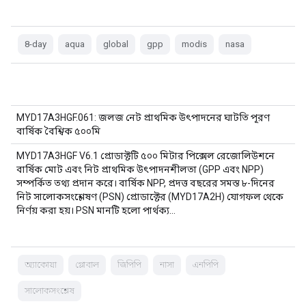
8-day
aqua
global
gpp
modis
nasa
MYD17A3HGF.061: জলজ নেট প্রাথমিক উৎপাদনের ঘাটতি পূরণ
বার্ষিক বৈশ্বিক ৫০০মি
MYD17A3HGF V6.1 প্রোডাক্টটি ৫০০ মিটার পিক্সেল রেজোলিউশনে
বার্ষিক মোট এবং নিট প্রাথমিক উৎপাদনশীলতা (GPP এবং NPP)
সম্পর্কিত তথ্য প্রদান করে। বার্ষিক NPP, প্রদত্ত বছরের সমস্ত ৮-দিনের
নিট সালোকসংশ্লেষণ (PSN) প্রোডাক্টের (MYD17A2H) যোগফল থেকে
নির্ণয় করা হয়। PSN মানটি হলো পার্থক্য…
অ্যাকোয়া
গ্লোবাল
জিপিপি
নাসা
এনপিপি
সালোকসংশ্লেষ