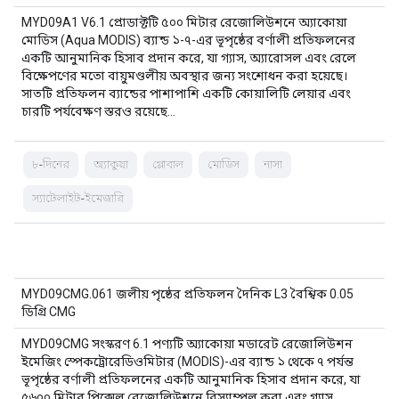
MYD09A1 V6.1 প্রোডাক্টটি ৫০০ মিটার রেজোলিউশনে অ্যাকোয়া
মোডিস (Aqua MODIS) ব্যান্ড ১-৭-এর ভূপৃষ্ঠের বর্ণালী প্রতিফলনের
একটি আনুমানিক হিসাব প্রদান করে, যা গ্যাস, অ্যারোসল এবং রেলে
বিক্ষেপণের মতো বায়ুমণ্ডলীয় অবস্থার জন্য সংশোধন করা হয়েছে।
সাতটি প্রতিফলন ব্যান্ডের পাশাপাশি একটি কোয়ালিটি লেয়ার এবং
চারটি পর্যবেক্ষণ স্তরও রয়েছে…
৮-দিনের
অ্যাকুয়া
গ্লোবাল
মোডিস
নাসা
স্যাটেলাইট-ইমেজারি
MYD09CMG.061 জলীয় পৃষ্ঠের প্রতিফলন দৈনিক L3 বৈশ্বিক 0.05
ডিগ্রি CMG
MYD09CMG সংস্করণ 6.1 পণ্যটি অ্যাকোয়া মডারেট রেজোলিউশন
ইমেজিং স্পেকট্রোরেডিওমিটার (MODIS)-এর ব্যান্ড ১ থেকে ৭ পর্যন্ত
ভূপৃষ্ঠের বর্ণালী প্রতিফলনের একটি আনুমানিক হিসাব প্রদান করে, যা
৫৬০০ মিটার পিক্সেল রেজোলিউশনে রিস্যাম্পল করা এবং গ্যাস,