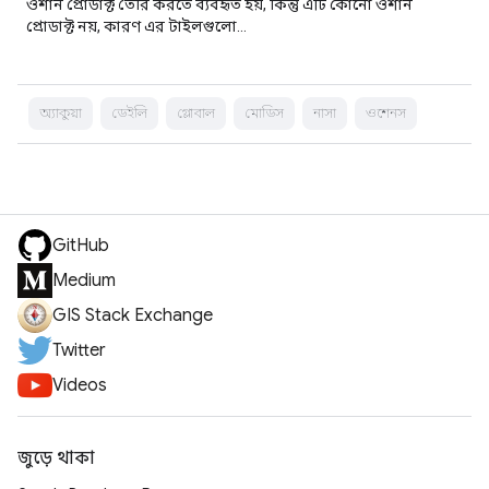
ওশান প্রোডাক্ট তৈরি করতে ব্যবহৃত হয়, কিন্তু এটি কোনো ওশান
প্রোডাক্ট নয়, কারণ এর টাইলগুলো…
অ্যাকুয়া
ডেইলি
গ্লোবাল
মোডিস
নাসা
ওশেনস
GitHub
Medium
GIS Stack Exchange
Twitter
Videos
জুড়ে থাকা