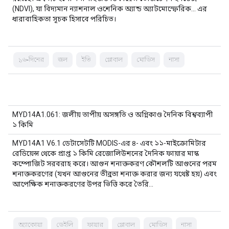
(NDVI), যা বিদ্যমান ন্যাশনাল ওশেনিক অ্যান্ড অ্যাটমোস্ফেরিক... এর
ধারাবাহিকতা সূচক হিসাবে পরিচিত।
১৬-দিনের
জল
ইভি
গ্লোবাল
মোডিস
নাসা
MYD14A1.061: জলীয় তাপীয় অসঙ্গতি ও অগ্নিকাণ্ড দৈনিক বিশ্বব্যাপী
১ কিমি
MYD14A1 V6.1 ডেটাসেটটি MODIS-এর ৪- এবং ১১-মাইক্রোমিটার
রেডিয়েন্স থেকে প্রাপ্ত ১ কিমি রেজোলিউশনের দৈনিক ফায়ার মাস্ক
কম্পোজিট সরবরাহ করে। আগুন শনাক্তকরণ কৌশলটি আগুনের পরম
শনাক্তকরণের (যখন আগুনের তীব্রতা শনাক্ত করার জন্য যথেষ্ট হয়) এবং
আপেক্ষিক শনাক্তকরণের উপর ভিত্তি করে তৈরি…
অ্যাকোয়া
ডেইলি
ফায়ার
গ্লোবাল
মোডিস
নাসা