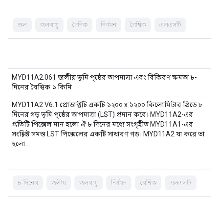
জল
জলবায়ু
দৈনিক
নির্গমন
বৈশ্বিক
এলএসটি
MYD11A2.061 জলীয় ভূমি পৃষ্ঠের তাপমাত্রা এবং বিকিরণ ক্ষমতা ৮-
দিনের বৈশ্বিক ১ কিমি
MYD11A2 V6.1 প্রোডাক্টটি একটি ১২০০ x ১২০০ কিলোমিটার গ্রিডে ৮
দিনের গড় ভূমি পৃষ্ঠের তাপমাত্রা (LST) প্রদান করে। MYD11A2-এর
প্রতিটি পিক্সেল মান হলো ঐ ৮ দিনের মধ্যে সংগৃহীত MYD11A1-এর
সংশ্লিষ্ট সমস্ত LST পিক্সেলের একটি সাধারণ গড়। MYD11A2 যা করে তা
হলো…
৮-দিনের
জলীয়
জলবায়ু
নির্গমন
বৈশ্বিক
এলএসটি