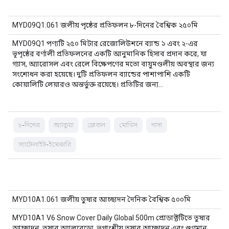
MYD09Q1.061 জলীয় পৃষ্ঠের প্রতিফলন ৮-দিনের বৈশ্বিক ২৫০মি
MYD09Q1 পণ্যটি ২৫০ মিটার রেজোলিউশনে ব্যান্ড ১ এবং ২-এর
ভূপৃষ্ঠের বর্ণালী প্রতিফলনের একটি আনুমানিক হিসাব প্রদান করে, যা
গ্যাস, অ্যারোসল এবং রেলে বিক্ষেপণের মতো বায়ুমণ্ডলীয় অবস্থার জন্য
সংশোধন করা হয়েছে। দুটি প্রতিফলন ব্যান্ডের পাশাপাশি একটি
কোয়ালিটি লেয়ারও অন্তর্ভুক্ত রয়েছে। প্রতিটির জন্য…
৮-দিনের
অ্যাকুয়া
গ্লোবাল
মোডিস
নাসা
স্যাটেলাইট-ইমেজারি
MYD10A1.061 জলীয় তুষার আচ্ছাদন দৈনিক বৈশ্বিক ৫০০মি
MYD10A1 V6 Snow Cover Daily Global 500m প্রোডাক্টটিতে তুষার
আচ্ছাদন, তুষার অ্যালবেডো, ভগ্নাংশীয় তুষার আচ্ছাদন এবং গুণমান