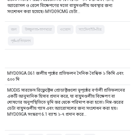
অ্যারোসল ও রেলে বিক্ষেপণের মতো বায়ুমণ্ডলীয় অবস্থার জন্য
সংশোধন করা হয়েছে। MYD09CMG ডেটা…
জল
উজ্জ্বলতা-তাপমাত্রা
ওজোন
স্যাটেলাইট-চিত্র
পৃষ্ঠ-প্রতিফলন
MYD09GA.061 জলীয় পৃষ্ঠের প্রতিফলন দৈনিক বৈশ্বিক ১ কিমি এবং
৫০০ মি
MODIS সারফেস রিফ্লেক্টেন্স প্রোডাক্টগুলো ভূপৃষ্ঠের বর্ণালী প্রতিফলনের
একটি আনুমানিক হিসাব প্রদান করে, যা বায়ুমণ্ডলীয় বিক্ষেপণ বা
শোষণের অনুপস্থিতিতে ভূমি স্তর থেকে পরিমাপ করা হতো। নিম্ন-স্তরের
ডেটা বায়ুমণ্ডলীয় গ্যাস এবং অ্যারোসলের জন্য সংশোধন করা হয়।
MYD09GA সংস্করণ 6.1 ব্যান্ড ১-৭ প্রদান করে…