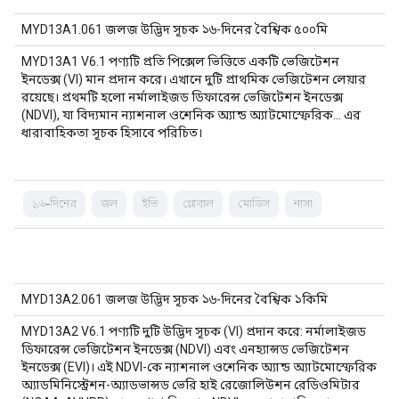
MYD13A1.061 জলজ উদ্ভিদ সূচক ১৬-দিনের বৈশ্বিক ৫০০মি
MYD13A1 V6.1 পণ্যটি প্রতি পিক্সেল ভিত্তিতে একটি ভেজিটেশন
ইনডেক্স (VI) মান প্রদান করে। এখানে দুটি প্রাথমিক ভেজিটেশন লেয়ার
রয়েছে। প্রথমটি হলো নর্মালাইজড ডিফারেন্স ভেজিটেশন ইনডেক্স
(NDVI), যা বিদ্যমান ন্যাশনাল ওশেনিক অ্যান্ড অ্যাটমোস্ফেরিক... এর
ধারাবাহিকতা সূচক হিসাবে পরিচিত।
১৬-দিনের
জল
ইভি
গ্লোবাল
মোডিস
নাসা
MYD13A2.061 জলজ উদ্ভিদ সূচক ১৬-দিনের বৈশ্বিক ১কিমি
MYD13A2 V6.1 পণ্যটি দুটি উদ্ভিদ সূচক (VI) প্রদান করে: নর্মালাইজড
ডিফারেন্স ভেজিটেশন ইনডেক্স (NDVI) এবং এনহ্যান্সড ভেজিটেশন
ইনডেক্স (EVI)। এই NDVI-কে ন্যাশনাল ওশেনিক অ্যান্ড অ্যাটমোস্ফেরিক
অ্যাডমিনিস্ট্রেশন-অ্যাডভান্সড ভেরি হাই রেজোলিউশন রেডিওমিটার