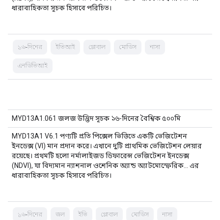
ধারাবাহিকতা সূচক হিসাবে পরিচিত।
১৬-দিনের
ইভিআই
গ্লোবাল
মোডিস
নাসা
এনডিভিআই
MYD13A1.061 জলজ উদ্ভিদ সূচক ১৬-দিনের বৈশ্বিক ৫০০মি
MYD13A1 V6.1 পণ্যটি প্রতি পিক্সেল ভিত্তিতে একটি ভেজিটেশন
ইনডেক্স (VI) মান প্রদান করে। এখানে দুটি প্রাথমিক ভেজিটেশন লেয়ার
রয়েছে। প্রথমটি হলো নর্মালাইজড ডিফারেন্স ভেজিটেশন ইনডেক্স
(NDVI), যা বিদ্যমান ন্যাশনাল ওশেনিক অ্যান্ড অ্যাটমোস্ফেরিক... এর
ধারাবাহিকতা সূচক হিসাবে পরিচিত।
১৬-দিনের
জল
ইভি
গ্লোবাল
মোডিস
নাসা