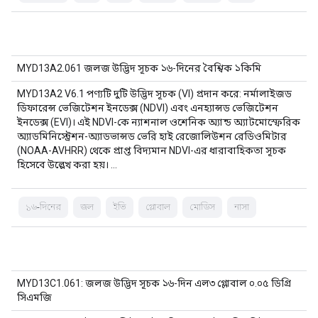
MYD13A2.061 জলজ উদ্ভিদ সূচক ১৬-দিনের বৈশ্বিক ১কিমি
MYD13A2 V6.1 পণ্যটি দুটি উদ্ভিদ সূচক (VI) প্রদান করে: নর্মালাইজড
ডিফারেন্স ভেজিটেশন ইনডেক্স (NDVI) এবং এনহ্যান্সড ভেজিটেশন
ইনডেক্স (EVI)। এই NDVI-কে ন্যাশনাল ওশেনিক অ্যান্ড অ্যাটমোস্ফেরিক
অ্যাডমিনিস্ট্রেশন-অ্যাডভান্সড ভেরি হাই রেজোলিউশন রেডিওমিটার
(NOAA-AVHRR) থেকে প্রাপ্ত বিদ্যমান NDVI-এর ধারাবাহিকতা সূচক
হিসেবে উল্লেখ করা হয়। …
১৬-দিনের
জল
ইভি
গ্লোবাল
মোডিস
নাসা
MYD13C1.061: জলজ উদ্ভিদ সূচক ১৬-দিন এল৩ গ্লোবাল ০.০৫ ডিগ্রি
সিএমজি