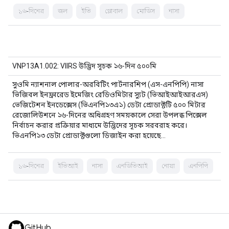
১৬-দিনের
জল
ইভি
গ্লোবাল
মোডিস
নাসা
VNP13A1.002: VIIRS উদ্ভিদ সূচক ১৬-দিন ৫০০মি
সুওমি ন্যাশনাল পোলার-অরবিটিং পার্টনারশিপ (এস-এনপিপি) নাসা
ভিজিবল ইনফ্রারেড ইমেজিং রেডিওমিটার স্যুট (ভিআইআইআরএস)
ভেজিটেশন ইনডেক্সেস (ভিএনপি১৩এ১) ডেটা প্রোডাক্টটি ৫০০ মিটার
রেজোলিউশনে ১৬-দিনের অধিগ্রহণ সময়কালে সেরা উপলব্ধ পিক্সেল
নির্বাচন করার প্রক্রিয়ার মাধ্যমে উদ্ভিদের সূচক সরবরাহ করে।
ভিএনপি১৩ ডেটা প্রোডাক্টগুলো ডিজাইন করা হয়েছে…
১৬-দিনের
ইভিআই
নাসা
এনডিভিআই
নোয়া
এনপিপি
GitHub