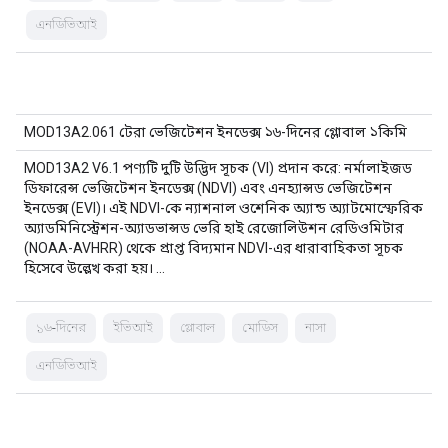
এনডিভিআই
MOD13A2.061 টেরা ভেজিটেশন ইনডেক্স ১৬-দিনের গ্লোবাল ১কিমি
MOD13A2 V6.1 পণ্যটি দুটি উদ্ভিদ সূচক (VI) প্রদান করে: নর্মালাইজড
ডিফারেন্স ভেজিটেশন ইনডেক্স (NDVI) এবং এনহ্যান্সড ভেজিটেশন
ইনডেক্স (EVI)। এই NDVI-কে ন্যাশনাল ওশেনিক অ্যান্ড অ্যাটমোস্ফেরিক
অ্যাডমিনিস্ট্রেশন-অ্যাডভান্সড ভেরি হাই রেজোলিউশন রেডিওমিটার
(NOAA-AVHRR) থেকে প্রাপ্ত বিদ্যমান NDVI-এর ধারাবাহিকতা সূচক
হিসেবে উল্লেখ করা হয়। …
১৬-দিনের
ইভিআই
গ্লোবাল
মোডিস
নাসা
এনডিভিআই