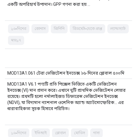
একটি অপরিহার্য উপাদান। GPP গণনা করা হয় …
১৬-দিনের
কোনাস
জিপিপি
গ্রিডমেট-থেকে প্রাপ্ত
ল্যান্ডস্যাট
মড১৭
MOD13A1.061 টেরা ভেজিটেশন ইনডেক্স ১৬-দিনের গ্লোবাল ৫০০মি
MOD13A1 V6.1 পণ্যটি প্রতি পিক্সেল ভিত্তিতে একটি ভেজিটেশন
ইনডেক্স (VI) মান প্রদান করে। এখানে দুটি প্রাথমিক ভেজিটেশন লেয়ার
রয়েছে। প্রথমটি হলো নর্মালাইজড ডিফারেন্স ভেজিটেশন ইনডেক্স
(NDVI), যা বিদ্যমান ন্যাশনাল ওশেনিক অ্যান্ড অ্যাটমোস্ফেরিক... এর
ধারাবাহিকতা সূচক হিসাবে পরিচিত।
১৬-দিনের
ইভিআই
গ্লোবাল
মোডিস
নাসা