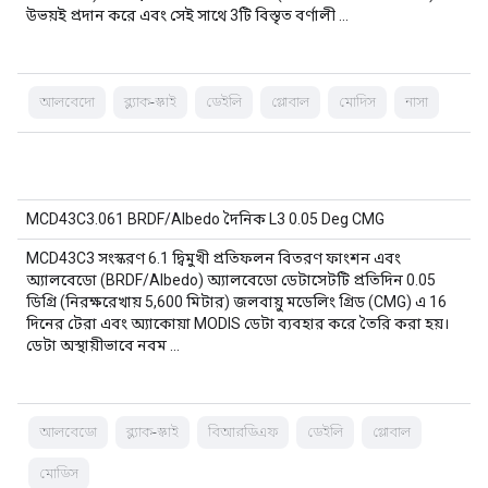
উভয়ই প্রদান করে এবং সেই সাথে 3টি বিস্তৃত বর্ণালী ...
আলবেদো
ব্ল্যাক-স্কাই
ডেইলি
গ্লোবাল
মোদিস
নাসা
MCD43C3.061 BRDF/Albedo দৈনিক L3 0.05 Deg CMG
MCD43C3 সংস্করণ 6.1 দ্বিমুখী প্রতিফলন বিতরণ ফাংশন এবং
অ্যালবেডো (BRDF/Albedo) অ্যালবেডো ডেটাসেটটি প্রতিদিন 0.05
ডিগ্রি (নিরক্ষরেখায় 5,600 মিটার) জলবায়ু মডেলিং গ্রিড (CMG) এ 16
দিনের টেরা এবং অ্যাকোয়া MODIS ডেটা ব্যবহার করে তৈরি করা হয়।
ডেটা অস্থায়ীভাবে নবম ...
আলবেডো
ব্ল্যাক-স্কাই
বিআরডিএফ
ডেইলি
গ্লোবাল
মোডিস