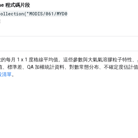
gine 程式碼片段
Collection("MODIS/061/MYD0
ew
大氣參數的每月 1 x 1 度格線平均值。這些參數與大氣氣溶膠粒子
值、標準差、QA 加權統計資料、對數常態分布、不確定度估計
波段清單
。