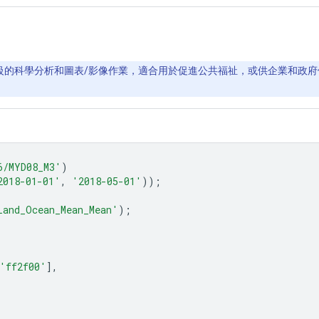
PB 等級的科學分析和圖表/影像作業，適合用於促進公共福祉，或供企業和政府使
6/MYD08_M3'
)
2018-01-01'
,
'2018-05-01'
));
Land_Ocean_Mean_Mean'
);
'ff2f00'
],