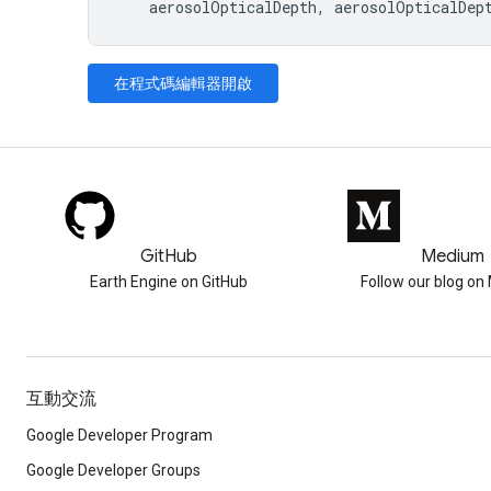
aerosolOpticalDepth
,
aerosolOpticalDep
在程式碼編輯器開啟
GitHub
Medium
Earth Engine on GitHub
Follow our blog o
互動交流
Google Developer Program
Google Developer Groups