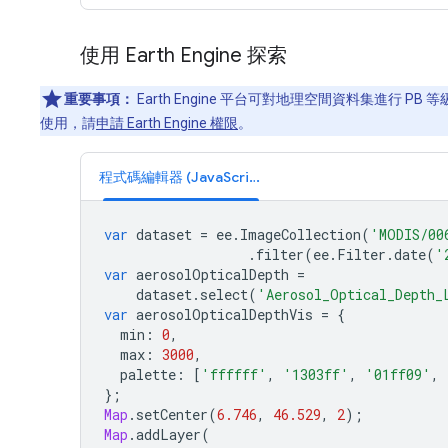
使用 Earth Engine 探索
重要事項：
Earth Engine 平台可對地理空間資料集進行 
使用，請
申請 Earth Engine 權限
。
程式碼編輯器 (JavaScript)
var
dataset
=
ee
.
ImageCollection
(
'MODIS/00
.
filter
(
ee
.
Filter
.
date
(
'
var
aerosolOpticalDepth
=
dataset
.
select
(
'Aerosol_Optical_Depth_
var
aerosolOpticalDepthVis
=
{
min
:
0
,
max
:
3000
,
palette
:
[
'ffffff'
,
'1303ff'
,
'01ff09'
,
};
Map
.
setCenter
(
6.746
,
46.529
,
2
);
Map
.
addLayer
(