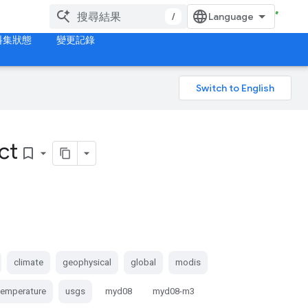
/
料集狀態
變更記錄
ct
bookmark_border
climate
geophysical
global
modis
temperature
usgs
myd08
myd08-m3