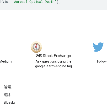
thVis
,
'Aerosol Optical Depth'
);
GIS Stack Exchange
n Medium
Ask questions using the
Follo
google-earth-engine tag
論壇
網誌
Bluesky