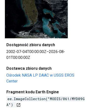
Dostępność zbioru danych
2002-07-04T00:00:00Z–2026-08-
01T00:00:00Z
Dostawca zbioru danych
Ośrodek NASA LP DAAC w USGS EROS
Center
Fragment kodu Earth Engine
ee.ImageCollection("MODIS/061/MYD09G
A")
open_in_new