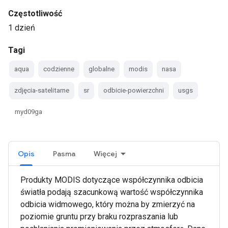
Częstotliwość
1 dzień
Tagi
aqua
codzienne
globalne
modis
nasa
zdjęcia-satelitarne
sr
odbicie-powierzchni
usgs
myd09ga
Opis
Pasma
Więcej
Produkty MODIS dotyczące współczynnika odbicia
światła podają szacunkową wartość współczynnika
odbicia widmowego, który można by zmierzyć na
poziomie gruntu przy braku rozpraszania lub