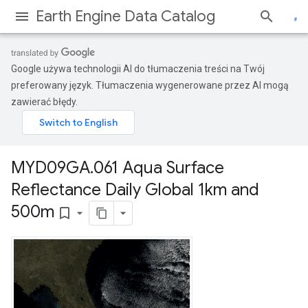
Earth Engine Data Catalog
Google używa technologii AI do tłumaczenia treści na Twój
preferowany język. Tłumaczenia wygenerowane przez AI mogą
zawierać błędy.
MYD09GA
.
061 Aqua Surface
Reflectance Daily Global 1km and
500m
bookmark_border