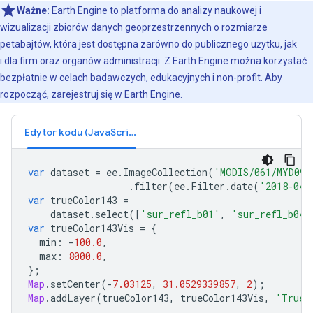
Ważne:
Earth Engine to platforma do analizy naukowej i
wizualizacji zbiorów danych geoprzestrzennych o rozmiarze
petabajtów, która jest dostępna zarówno do publicznego użytku, jak
i dla firm oraz organów administracji. Z Earth Engine można korzystać
bezpłatnie w celach badawczych, edukacyjnych i non-profit. Aby
rozpocząć,
zarejestruj się w Earth Engine
.
Edytor kodu (JavaScript)
var
dataset
=
ee
.
ImageCollection
(
'MODIS/061/MYD09G
.
filter
(
ee
.
Filter
.
date
(
'2018-04-
var
trueColor143
=
dataset
.
select
([
'sur_refl_b01'
,
'sur_refl_b04'
var
trueColor143Vis
=
{
min
:
-
100.0
,
max
:
8000.0
,
};
Map
.
setCenter
(
-
7.03125
,
31.0529339857
,
2
);
Map
.
addLayer
(
trueColor143
,
trueColor143Vis
,
'True 