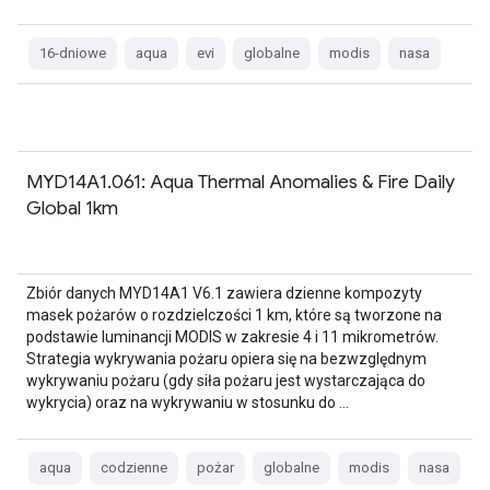
16-dniowe
aqua
evi
globalne
modis
nasa
MYD14A1.061: Aqua Thermal Anomalies & Fire Daily
Global 1km
Zbiór danych MYD14A1 V6.1 zawiera dzienne kompozyty
masek pożarów o rozdzielczości 1 km, które są tworzone na
podstawie luminancji MODIS w zakresie 4 i 11 mikrometrów.
Strategia wykrywania pożaru opiera się na bezwzględnym
wykrywaniu pożaru (gdy siła pożaru jest wystarczająca do
wykrycia) oraz na wykrywaniu w stosunku do …
aqua
codzienne
pożar
globalne
modis
nasa