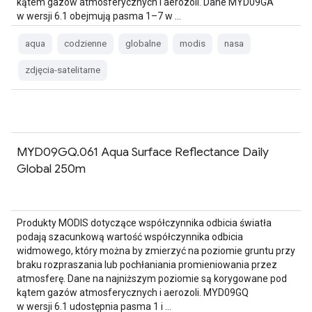
kątem gazów atmosferycznych i aerozoli. Dane MYD09GA
w wersji 6.1 obejmują pasma 1–7 w …
aqua
codzienne
globalne
modis
nasa
zdjęcia-satelitarne
MYD09GQ.061 Aqua Surface Reflectance Daily
Global 250m
Produkty MODIS dotyczące współczynnika odbicia światła
podają szacunkową wartość współczynnika odbicia
widmowego, który można by zmierzyć na poziomie gruntu przy
braku rozpraszania lub pochłaniania promieniowania przez
atmosferę. Dane na najniższym poziomie są korygowane pod
kątem gazów atmosferycznych i aerozoli. MYD09GQ
w wersji 6.1 udostępnia pasma 1 i …