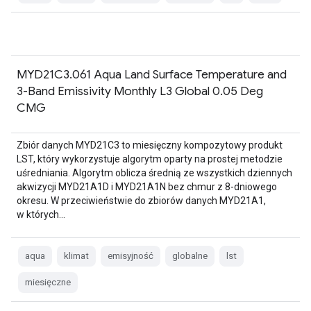
MYD21C3.061 Aqua Land Surface Temperature and
3-Band Emissivity Monthly L3 Global 0.05 Deg
CMG
Zbiór danych MYD21C3 to miesięczny kompozytowy produkt
LST, który wykorzystuje algorytm oparty na prostej metodzie
uśredniania. Algorytm oblicza średnią ze wszystkich dziennych
akwizycji MYD21A1D i MYD21A1N bez chmur z 8-dniowego
okresu. W przeciwieństwie do zbiorów danych MYD21A1,
w których…
aqua
klimat
emisyjność
globalne
lst
miesięczne