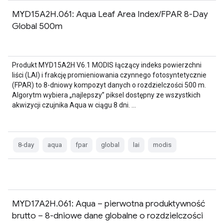
MYD15A2H.061: Aqua Leaf Area Index/FPAR 8-Day
Global 500m
Produkt MYD15A2H V6.1 MODIS łączący indeks powierzchni
liści (LAI) i frakcję promieniowania czynnego fotosyntetycznie
(FPAR) to 8-dniowy kompozyt danych o rozdzielczości 500 m.
Algorytm wybiera „najlepszy” piksel dostępny ze wszystkich
akwizycji czujnika Aqua w ciągu 8 dni. …
8-day
aqua
fpar
global
lai
modis
MYD17A2H.061: Aqua – pierwotna produktywność
brutto – 8-dniowe dane globalne o rozdzielczości