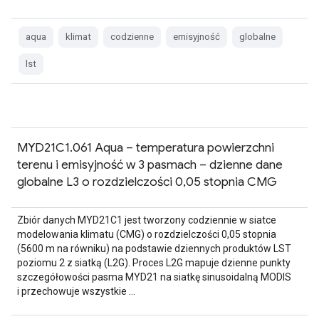
aqua
klimat
codzienne
emisyjność
globalne
lst
MYD21C1.061 Aqua – temperatura powierzchni
terenu i emisyjność w 3 pasmach – dzienne dane
globalne L3 o rozdzielczości 0,05 stopnia CMG
Zbiór danych MYD21C1 jest tworzony codziennie w siatce
modelowania klimatu (CMG) o rozdzielczości 0,05 stopnia
(5600 m na równiku) na podstawie dziennych produktów LST
poziomu 2 z siatką (L2G). Proces L2G mapuje dzienne punkty
szczegółowości pasma MYD21 na siatkę sinusoidalną MODIS
i przechowuje wszystkie …