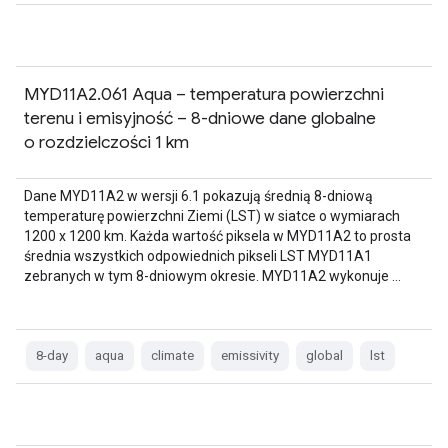
MYD11A2.061 Aqua – temperatura powierzchni
terenu i emisyjność – 8-dniowe dane globalne
o rozdzielczości 1 km
Dane MYD11A2 w wersji 6.1 pokazują średnią 8-dniową
temperaturę powierzchni Ziemi (LST) w siatce o wymiarach
1200 x 1200 km. Każda wartość piksela w MYD11A2 to prosta
średnia wszystkich odpowiednich pikseli LST MYD11A1
zebranych w tym 8-dniowym okresie. MYD11A2 wykonuje …
8-day
aqua
climate
emissivity
global
lst