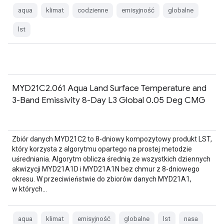
aqua
klimat
codzienne
emisyjność
globalne
lst
MYD21C2.061 Aqua Land Surface Temperature and
3-Band Emissivity 8-Day L3 Global 0.05 Deg CMG
Zbiór danych MYD21C2 to 8-dniowy kompozytowy produkt LST,
który korzysta z algorytmu opartego na prostej metodzie
uśredniania. Algorytm oblicza średnią ze wszystkich dziennych
akwizycji MYD21A1D i MYD21A1N bez chmur z 8-dniowego
okresu. W przeciwieństwie do zbiorów danych MYD21A1,
w których…
aqua
klimat
emisyjność
globalne
lst
nasa