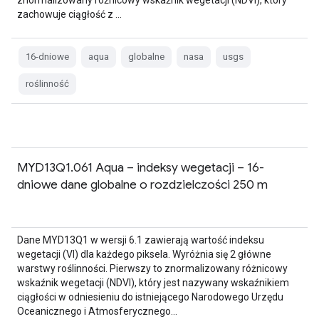
znormalizowany różnicowy wskaźnik wegetacji (NDVI), który
zachowuje ciągłość z …
16-dniowe
aqua
globalne
nasa
usgs
roślinność
MYD13Q1.061 Aqua – indeksy wegetacji – 16-
dniowe dane globalne o rozdzielczości 250 m
Dane MYD13Q1 w wersji 6.1 zawierają wartość indeksu
wegetacji (VI) dla każdego piksela. Wyróżnia się 2 główne
warstwy roślinności. Pierwszy to znormalizowany różnicowy
wskaźnik wegetacji (NDVI), który jest nazywany wskaźnikiem
ciągłości w odniesieniu do istniejącego Narodowego Urzędu
Oceanicznego i Atmosferycznego…