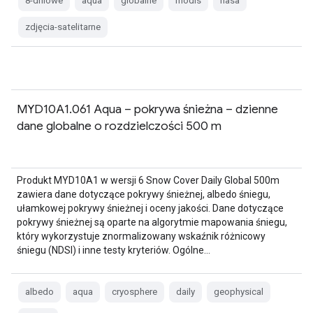
8-dniowe
aqua
globalne
modis
nasa
zdjęcia-satelitarne
MYD10A1.061 Aqua – pokrywa śnieżna – dzienne
dane globalne o rozdzielczości 500 m
Produkt MYD10A1 w wersji 6 Snow Cover Daily Global 500m
zawiera dane dotyczące pokrywy śnieżnej, albedo śniegu,
ułamkowej pokrywy śnieżnej i oceny jakości. Dane dotyczące
pokrywy śnieżnej są oparte na algorytmie mapowania śniegu,
który wykorzystuje znormalizowany wskaźnik różnicowy
śniegu (NDSI) i inne testy kryteriów. Ogólne…
albedo
aqua
cryosphere
daily
geophysical