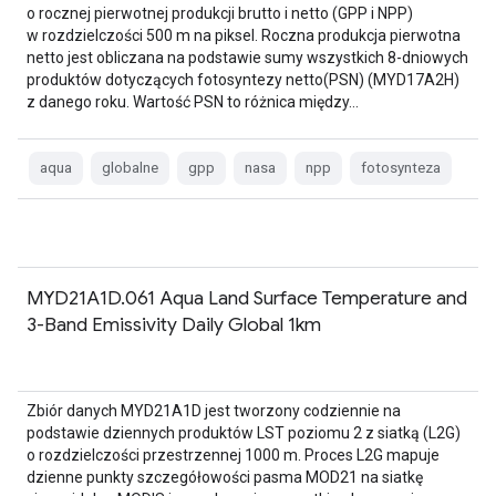
o rocznej pierwotnej produkcji brutto i netto (GPP i NPP)
w rozdzielczości 500 m na piksel. Roczna produkcja pierwotna
netto jest obliczana na podstawie sumy wszystkich 8-dniowych
produktów dotyczących fotosyntezy netto(PSN) (MYD17A2H)
z danego roku. Wartość PSN to różnica między…
aqua
globalne
gpp
nasa
npp
fotosynteza
MYD21A1D.061 Aqua Land Surface Temperature and
3-Band Emissivity Daily Global 1km
Zbiór danych MYD21A1D jest tworzony codziennie na
podstawie dziennych produktów LST poziomu 2 z siatką (L2G)
o rozdzielczości przestrzennej 1000 m. Proces L2G mapuje
dzienne punkty szczegółowości pasma MOD21 na siatkę