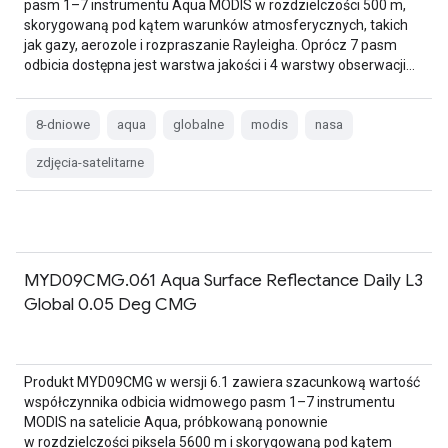
pasm 1–7 instrumentu Aqua MODIS w rozdzielczości 500 m,
skorygowaną pod kątem warunków atmosferycznych, takich
jak gazy, aerozole i rozpraszanie Rayleigha. Oprócz 7 pasm
odbicia dostępna jest warstwa jakości i 4 warstwy obserwacji…
8-dniowe
aqua
globalne
modis
nasa
zdjęcia-satelitarne
MYD09CMG.061 Aqua Surface Reflectance Daily L3
Global 0.05 Deg CMG
Produkt MYD09CMG w wersji 6.1 zawiera szacunkową wartość
współczynnika odbicia widmowego pasm 1–7 instrumentu
MODIS na satelicie Aqua, próbkowaną ponownie
w rozdzielczości piksela 5600 m i skorygowaną pod kątem