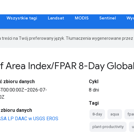
Wszystkie tagi
Landsat
MODIS
Sentinel
Wy
a treści na Twój preferowany język. Tłumaczenia wygenerowane przez 
f Area Index
/
FPAR 8-Day Globa
ć zbioru danych
Cykl
4T00:00:00Z–2026-07-
8 dni
0Z
Tagi
 zbioru danych
8-day
aqua
fpa
ASA LP DAAC w USGS EROS
plant-productivity