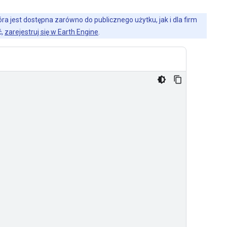
a jest dostępna zarówno do publicznego użytku, jak i dla firm
ć,
zarejestruj się w Earth Engine
.