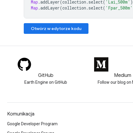
Map
.
addLayer
(
collection
.
select
(
'Lai_500m'
)
Map
.
addLayer
(
collection
.
select
(
'Fpar_500m'
Otwórz w edytorze kodu
GitHub
Medium
Earth Engine on GitHub
Follow our blog o
Komunikacja
Google Developer Program