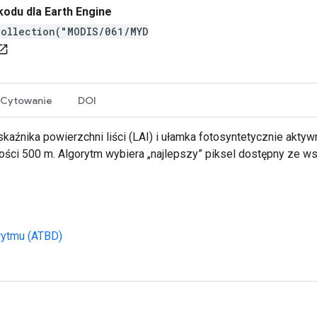
odu dla Earth Engine
Collection("MODIS/061/MYD
n_in_new
Cytowanie
DOI
nika powierzchni liści (LAI) i ułamka fotosyntetycznie aktywn
i 500 m. Algorytm wybiera „najlepszy” piksel dostępny ze wszy
rytmu (ATBD)