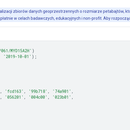
alizacji zbiorów danych geoprzestrzennych o rozmiarze petabajtów, któr
płatnie w celach badawczych, edukacyjnych i non-profit. Aby rozpoczą
/061/MYD15A2H'
)
,
'2019-10-01'
);
,
'fcd163'
,
'99b718'
,
'74a901'
,
,
'056201'
,
'004c00'
,
'023b01'
,