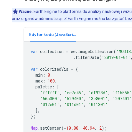
Ważne:
Earth Engine to platforma do analizy naukowej i wizu
oraz organów administracji. Z Earth Engine można korzystać bez
Edytor kodu (JavaScript)
var
collection
=
ee
.
ImageCollection
(
'MODIS
.
filterDate
(
'2019-01-01'
var
colorizedVis
=
{
min
:
0
,
max
:
100
,
palette
:
[
'ffffff'
,
'ce7e45'
,
'df923d'
,
'f1b555'
'66a000'
,
'529400'
,
'3e8601'
,
'207401'
'012e01'
,
'011d01'
,
'011301'
],
};
Map
.
setCenter
(
-
10.88
,
40.94
,
2
);