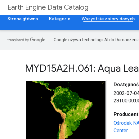
Earth Engine Data Catalog
Strona główna
Kategorie
Wszystkie zbiory danych
Google używa technologii AI do tłumaczeni
MYD15A2H
.
061: Aqua Lea
Dostępnoś
2002-07-0
28T00:00:0
Producent
Ośrodek N
Center