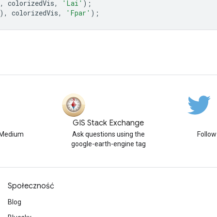
,
colorizedVis
,
'Lai'
);
),
colorizedVis
,
'Fpar'
);
GIS Stack Exchange
n Medium
Ask questions using the
Follo
google-earth-engine tag
Społeczność
Blog