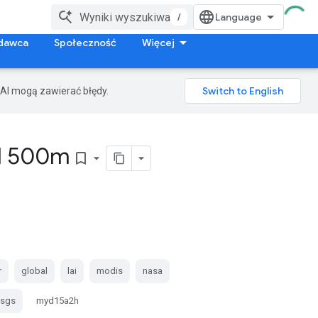
/
dawca
Społeczność
Więcej
AI mogą zawierać błędy.
l 500m
bookmark_border
r
global
lai
modis
nasa
usgs
myd15a2h