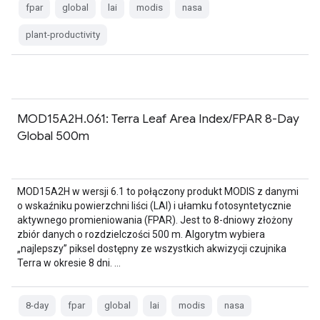
fpar
global
lai
modis
nasa
plant-productivity
MOD15A2H.061: Terra Leaf Area Index/FPAR 8-Day
Global 500m
MOD15A2H w wersji 6.1 to połączony produkt MODIS z danymi
o wskaźniku powierzchni liści (LAI) i ułamku fotosyntetycznie
aktywnego promieniowania (FPAR). Jest to 8-dniowy złożony
zbiór danych o rozdzielczości 500 m. Algorytm wybiera
„najlepszy” piksel dostępny ze wszystkich akwizycji czujnika
Terra w okresie 8 dni. …
8-day
fpar
global
lai
modis
nasa