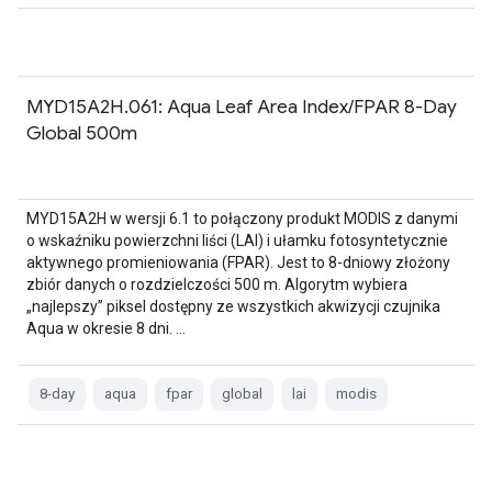
MYD15A2H.061: Aqua Leaf Area Index/FPAR 8-Day
Global 500m
MYD15A2H w wersji 6.1 to połączony produkt MODIS z danymi
o wskaźniku powierzchni liści (LAI) i ułamku fotosyntetycznie
aktywnego promieniowania (FPAR). Jest to 8-dniowy złożony
zbiór danych o rozdzielczości 500 m. Algorytm wybiera
„najlepszy” piksel dostępny ze wszystkich akwizycji czujnika
Aqua w okresie 8 dni. …
8-day
aqua
fpar
global
lai
modis