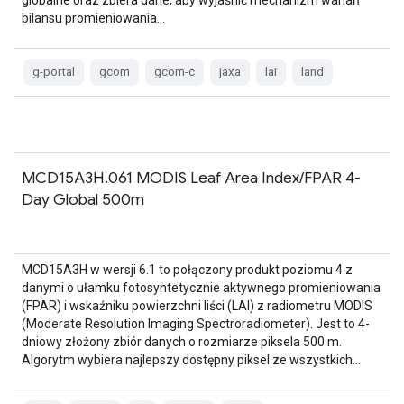
globalne oraz zbiera dane, aby wyjaśnić mechanizm wahań
bilansu promieniowania…
g-portal
gcom
gcom-c
jaxa
lai
land
MCD15A3H.061 MODIS Leaf Area Index/FPAR 4-
Day Global 500m
MCD15A3H w wersji 6.1 to połączony produkt poziomu 4 z
danymi o ułamku fotosyntetycznie aktywnego promieniowania
(FPAR) i wskaźniku powierzchni liści (LAI) z radiometru MODIS
(Moderate Resolution Imaging Spectroradiometer). Jest to 4-
dniowy złożony zbiór danych o rozmiarze piksela 500 m.
Algorytm wybiera najlepszy dostępny piksel ze wszystkich…