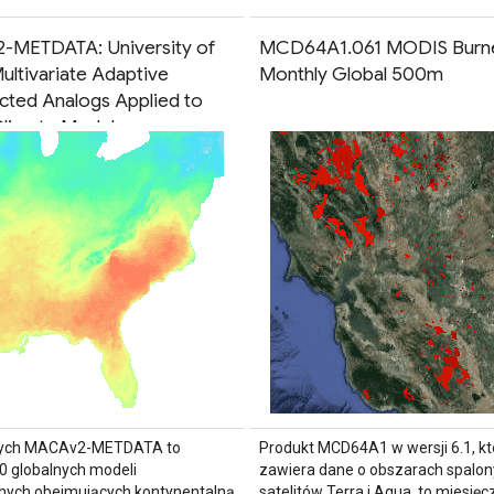
METDATA: University of
MCD64A1.061 MODIS Burn
ultivariate Adaptive
Monthly Global 500m
cted Analogs Applied to
Climate Models
nych MACAv2-METDATA to
Produkt MCD64A1 w wersji 6.1, kt
20 globalnych modeli
zawiera dane o obszarach spalon
nych obejmujących kontynentalną
satelitów Terra i Aqua, to miesięc