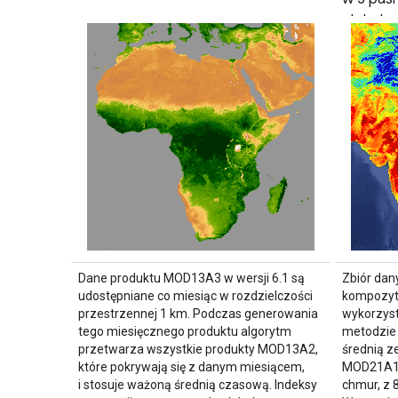
globaln
o rozdz
w siatc
Dane produktu MOD13A3 w wersji 6.1 są
Zbiór da
udostępniane co miesiąc w rozdzielczości
kompozyto
przestrzennej 1 km. Podczas generowania
wykorzyst
tego miesięcznego produktu algorytm
metodzie 
przetwarza wszystkie produkty MOD13A2,
średnią z
które pokrywają się z danym miesiącem,
MOD21A1D
i stosuje ważoną średnią czasową. Indeksy
chmur, z 