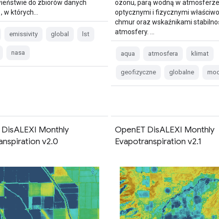
ieństwie do zbiorów danych
ozonu, parą wodną w atmosferze
 w których…
optycznymi i fizycznymi właściw
chmur oraz wskaźnikami stabilno
atmosfery. …
emissivity
global
lst
nasa
aqua
atmosfera
klimat
geofizyczne
globalne
mod
DisALEXI Monthly
OpenET DisALEXI Monthly
anspiration v2.0
Evapotranspiration v2.1