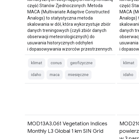
część Stanów Zjednoczonych. Metoda
część St
MACA (Multivariate Adaptive Constructed
MACA (Mul
Analogs) to statystyczna metoda
Analogs) 
skalowania w dół, która wykorzystuje zbiór
skalowani
danych treningowych (czyli zbiór danych
danych tr
obserwacji meteorologicznych) do
obserwacj
usuwania historycznych odchyleń
usuwania 
i dopasowywania wzorców przestrzennych.
i dopaso
klimat
conus
geofizyczne
klimat
idaho
maca
miesięczne
idaho
MOD13A3.061 Vegetation Indices
MOD21C3
Monthly L3 Global 1 km SIN Grid
powierz
w 3 pas