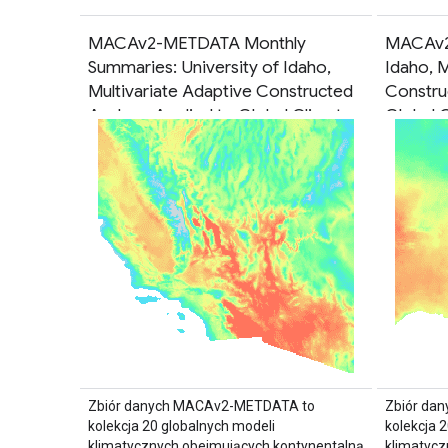
MACAv2-METDATA Monthly
MACAv2-
Summaries: University of Idaho,
Idaho, M
Multivariate Adaptive Constructed
Constru
Analogs Applied to Global Climate
Global 
Models
Zbiór danych MACAv2-METDATA to
Zbiór da
kolekcja 20 globalnych modeli
kolekcja 
klimatycznych obejmujących kontynentalną
klimatycz