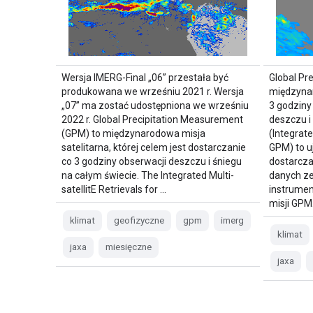
Wersja IMERG-Final „06” przestała być
Global Pr
produkowana we wrześniu 2021 r. Wersja
międzynar
„07” ma zostać udostępniona we wrześniu
3 godzin
2022 r. Global Precipitation Measurement
deszczu i
(GPM) to międzynarodowa misja
(Integrate
satelitarna, której celem jest dostarczanie
GPM) to u
co 3 godziny obserwacji deszczu i śniegu
dostarcz
na całym świecie. The Integrated Multi-
danych z
satellitE Retrievals for …
instrume
misji GPM
klimat
geofizyczne
gpm
imerg
klimat
jaxa
miesięczne
jaxa