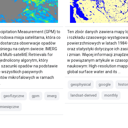
ecipitation Measurement (GPM) to
Ten zbiór danych zawiera mapy lok
odowa misja satelitarna, która co
i rozkładu czasowego występowa
y dostarcza obserwacje opadów
powierzchniowych w latach 198
 śniegu na całym świecie. IMERG
oraz statystyki dotyczące ich zas
d Multi-satellitE Retrievals for
i zmian. Więcej informacji znajdzi
jednolicony algorytm, który
w powiązanym artykule w czasop
a szacunki opadów na podstawie
naukowym: High-resolution mapp
e wszystkich pasywnych
global surface water and its …
ntów mikrofalowych w ramach
.
geophysical
google
histor
landsat-derived
monthly
geofizyczne
gpm
imerg
miesięczne