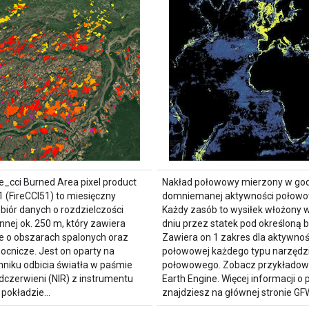
e_cci Burned Area pixel product
Nakład połowowy mierzony w go
1 (FireCCI51) to miesięczny
domniemanej aktywności połowo
zbiór danych o rozdzielczości
Każdy zasób to wysiłek włożony
nnej ok. 250 m, który zawiera
dniu przez statek pod określoną 
e o obszarach spalonych oraz
Zawiera on 1 zakres dla aktywnoś
cnicze. Jest on oparty na
połowowej każdego typu narzędz
niku odbicia światła w paśmie
połowowego. Zobacz przykładowe
odczerwieni (NIR) z instrumentu
Earth Engine. Więcej informacji o
 pokładzie…
znajdziesz na głównej stronie GF