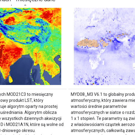
e poziomu 3
ielczości 0,05 stopnia
e modelowania klimatu
nych MOD21C3 to miesięczny
MYD08_M3 V6.1 to globalny prod
wy produkt LST, który
atmosferyczny, który zawiera mi
uje algorytm oparty na prostej
wartości średnie parametrów
uśredniania. Algorytm oblicza
atmosferycznych w siatce o rozdz
e wszystkich dziennych akwizycji
1 x 1 stopień. Te parametry są z
 i MOD21A1N, które są wolne od
z właściwościami cząstek aerozol
8-dniowego okresu.
atmosferycznych, całkowitą zawa