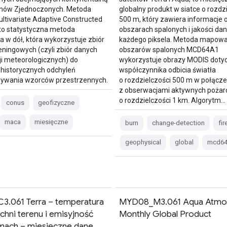
anów Zjednoczonych. Metoda
globalny produkt w siatce o rozdz
tivariate Adaptive Constructed
500 m, który zawiera informacje 
to statystyczna metoda
obszarach spalonych i jakości dan
a w dół, która wykorzystuje zbiór
każdego piksela. Metoda mapowa
eningowych (czyli zbiór danych
obszarów spalonych MCD64A1
i meteorologicznych) do
wykorzystuje obrazy MODIS doty
historycznych odchyleń
współczynnika odbicia światła
wywania wzorców przestrzennych.
o rozdzielczości 500 m w połącze
z obserwacjami aktywnych poża
o rozdzielczości 1 km. Algorytm…
conus
geofizyczne
maca
miesięczne
burn
change-detection
fir
geophysical
global
mcd64
.061 Terra – temperatura
MYD08_M3.061 Aqua Atmo
chni terenu i emisyjność
Monthly Global Product
mach – miesięczne dane