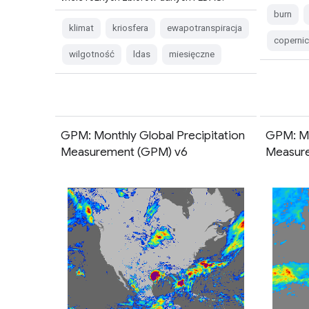
burn
klimat
kriosfera
ewapotranspiracja
coperni
wilgotność
ldas
miesięczne
GPM: Monthly Global Precipitation
GPM: Mo
Measurement (GPM) v6
Measur