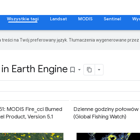
Wszystkie tagi
Landsat
MODIS
Sentinel
Wy
a treści na Twój preferowany język. Tłumaczenia wygenerowane przez 
in Earth Engine
bookmark_border
51: MODIS Fire_cci Burned
Dzienne godziny połowó
el Product, Version 5.1
(Global Fishing Watch)