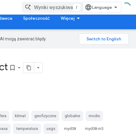
/
dawca
Społeczność
Więcej
AI mogą zawierać błędy.
ct
bookmark_border
fera
klimat
geofizyczne
globalne
modis
nasa
temperatura
usgs
myd08
myd08-m3