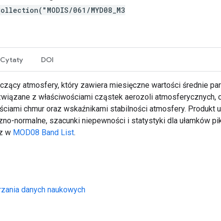
Collection("MODIS/061/MYD08_M3
Cytaty
DOI
czący atmosfery, który zawiera miesięczne wartości średnie p
 związane z właściwościami cząstek aerozoli atmosferycznych, 
ciami chmur oraz wskaźnikami stabilności atmosfery. Produkt u
no-normalne, szacunki niepewności i statystyki dla ułamków piks
sz w
MOD08 Band List
.
rzania danych naukowych