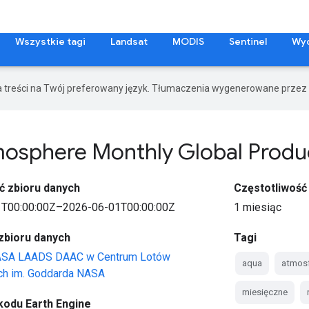
Wszystkie tagi
Landsat
MODIS
Sentinel
Wy
a treści na Twój preferowany język. Tłumaczenia wygenerowane przez 
osphere Monthly Global Produ
ć zbioru danych
Częstotliwość
T00:00:00Z–2026-06-01T00:00:00Z
1 miesiąc
zbioru danych
Tagi
ASA LAADS DAAC w Centrum Lotów
aqua
atmos
h im. Goddarda NASA
miesięczne
kodu Earth Engine