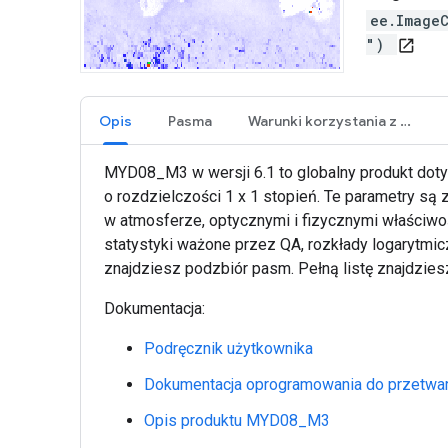
ee.Image
")
open_in_new
Opis
Pasma
Warunki korzystania z usługi
MYD08_M3 w wersji 6.1 to globalny produkt doty
o rozdzielczości 1 x 1 stopień. Te parametry są
w atmosferze, optycznymi i fizycznymi właściwoś
statystyki ważone przez QA, rozkłady logarytmicz
znajdziesz podzbiór pasm. Pełną listę znajdzie
Dokumentacja:
Podręcznik użytkownika
Dokumentacja oprogramowania do przetwa
Opis produktu MYD08_M3