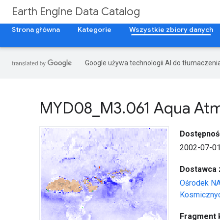
Earth Engine Data Catalog
Strona główna
Kategorie
Wszystkie zbiory danych
Google używa technologii AI do tłumaczeni
MYD08
_
M3
.
061 Aqua Atm
Dostępnoś
2002-07-01
Dostawca 
Ośrodek N
Kosmicznyc
Fragment 