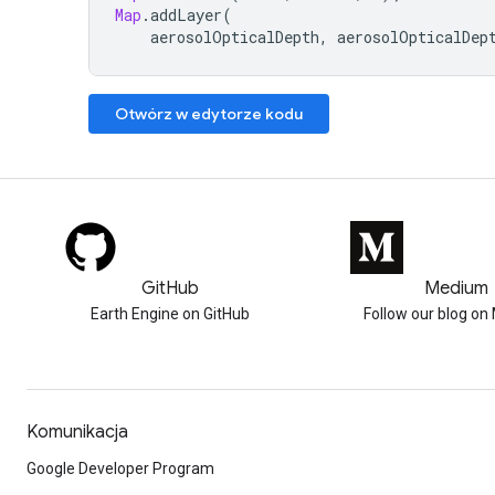
Map
.
addLayer
(
aerosolOpticalDepth
,
aerosolOpticalDep
Otwórz w edytorze kodu
GitHub
Medium
Earth Engine on GitHub
Follow our blog o
Komunikacja
Google Developer Program