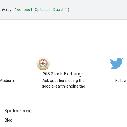
thVis
,
'Aerosol Optical Depth'
);
GIS Stack Exchange
n Medium
Ask questions using the
Follo
google-earth-engine tag
Społeczność
Blog