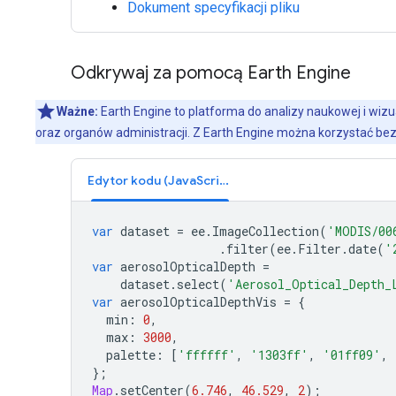
Dokument specyfikacji pliku
Odkrywaj za pomocą Earth Engine
Ważne:
Earth Engine to platforma do analizy naukowej i wizu
oraz organów administracji. Z Earth Engine można korzystać bez
Edytor kodu (JavaScript)
var
dataset
=
ee
.
ImageCollection
(
'MODIS/00
.
filter
(
ee
.
Filter
.
date
(
'
var
aerosolOpticalDepth
=
dataset
.
select
(
'Aerosol_Optical_Depth_
var
aerosolOpticalDepthVis
=
{
min
:
0
,
max
:
3000
,
palette
:
[
'ffffff'
,
'1303ff'
,
'01ff09'
,
};
Map
.
setCenter
(
6.746
,
46.529
,
2
);