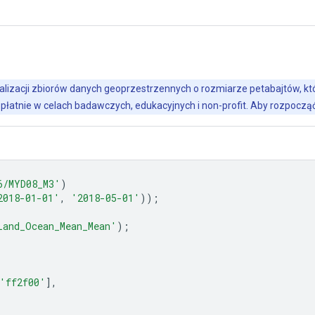
alizacji zbiorów danych geoprzestrzennych o rozmiarze petabajtów, któr
płatnie w celach badawczych, edukacyjnych i non-profit. Aby rozpoczą
6/MYD08_M3'
)
2018-01-01'
,
'2018-05-01'
));
Land_Ocean_Mean_Mean'
);
'ff2f00'
],