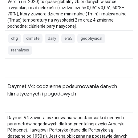
Verdin i in. 2020) to quasi-globalny zbiór danych w siatce
o wysokiej rozdzielczości (rozdzielczość 0,05° × 0,05°, 60°S–
70°N), który zawiera dzienne minimalne (Tmin) i maksymalne
(Tmax) temperatury na wysokości 2 m oraz 4 zmienne
pochodne: ciśnienie pary nasyconej…
chg
climate
daily
era5
geophysical
reanalysis
Daymet V4: codzienne podsumowania danych
klimatycznych i pogodowych
Daymet V4 zawiera oszacowania w postaci siatki dziennych
parametrów pogodowych dla kontynentalnej części Ameryki
Północnej, Hawajów i Portoryko (dane dla Portoryko są
dostępne od 1950 r.). Jest ona obliczana na podstawie danych