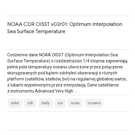
NOAA CDR OISST v02r01: Optimum Interpolation
Sea Surface Temperature
Codzienne dane NOAA OISST (Optimum Interpolation Sea
Surface Temperature) o rozdzielczości 1/4 stopnia zapewniają
pełne pola temperatury oceanu utworzone przez połączenie
skorygowanych pod kątem odchyleń obserwacji z różnych
platform (satelitów, statków, boi) na regularnej globalnej siatce,
z lukami wypełnionymi przez interpolację. Dane satelitarne
z instrumentu Advanced Very High …
avhrr
cdr
daily
ice
noaa
oceans