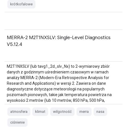
krótkofalowe
MERRA-2 M2T1NXSLV: Single-Level Diagnostics
V5.12.4
M2T1NXSLV (lub tavg1_2d_slv_Nx) to 2-wymiarowy zbiór
danych z godzinnym uśrednieniem czasowym w ramach
analizy MERRA-2 (Modern-Era Retrospective Analysis for
Research and Applications) w wersji 2. Zawiera on dane
diagnostyczne dotyczące meteorologii na popularnych
poziomach pionowych, takie jak temperatura powietrza na
wysokości 2 metrów (lub 10 metrów, 850 hPa, 500 hPa,
250 hPa),...
atmosfera
klimat
wilgotność
merra
nasa
ciśnienie