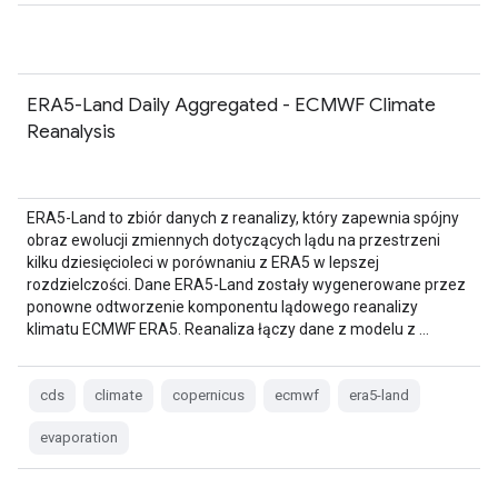
ERA5-Land Daily Aggregated - ECMWF Climate
Reanalysis
ERA5-Land to zbiór danych z reanalizy, który zapewnia spójny
obraz ewolucji zmiennych dotyczących lądu na przestrzeni
kilku dziesięcioleci w porównaniu z ERA5 w lepszej
rozdzielczości. Dane ERA5-Land zostały wygenerowane przez
ponowne odtworzenie komponentu lądowego reanalizy
klimatu ECMWF ERA5. Reanaliza łączy dane z modelu z …
cds
climate
copernicus
ecmwf
era5-land
evaporation