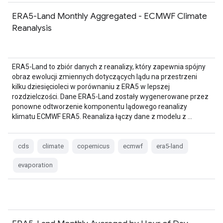
ERA5-Land Monthly Aggregated - ECMWF Climate
Reanalysis
ERA5-Land to zbiór danych z reanalizy, który zapewnia spójny
obraz ewolucji zmiennych dotyczących lądu na przestrzeni
kilku dziesięcioleci w porównaniu z ERA5 w lepszej
rozdzielczości. Dane ERA5-Land zostały wygenerowane przez
ponowne odtworzenie komponentu lądowego reanalizy
klimatu ECMWF ERA5. Reanaliza łączy dane z modelu z …
cds
climate
copernicus
ecmwf
era5-land
evaporation