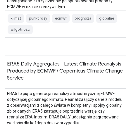
udostępniane 2 razy dziennie po opublikowaniu prognozy
ECMWF w czasie rzeczywistym…
klimat
punkt rosy
ecmwf
prognoza
globalne
wilgotność
ERA5 Daily Aggregates - Latest Climate Reanalysis
Produced by ECMWF / Copernicus Climate Change
Service
ERA5 to piąta generacja reanalizy atmosferycznej ECMWF
dotyczącej globalnego klimatu. Reanaliza łączy dane z modelu
z obserwacjami z całego świata w kompletny i spójny globalny
zbiór danych. ERA5 zastępuje poprzednią wersję, czyli
reanalizę ERA-Interim. ERA5 DAILY udostępnia zagregowane
wartości dla każdego dnia w przypadku…