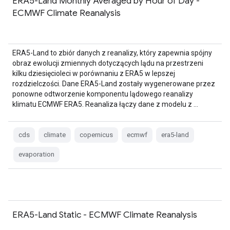
ERA5-Land Monthly Averaged by Hour of Day -
ECMWF Climate Reanalysis
ERA5-Land to zbiór danych z reanalizy, który zapewnia spójny
obraz ewolucji zmiennych dotyczących lądu na przestrzeni
kilku dziesięcioleci w porównaniu z ERA5 w lepszej
rozdzielczości. Dane ERA5-Land zostały wygenerowane przez
ponowne odtworzenie komponentu lądowego reanalizy
klimatu ECMWF ERA5. Reanaliza łączy dane z modelu z …
cds
climate
copernicus
ecmwf
era5-land
evaporation
ERA5-Land Static - ECMWF Climate Reanalysis