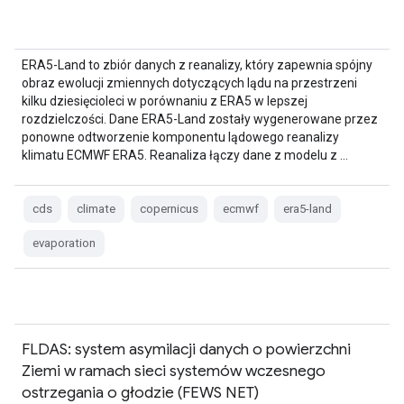
ERA5-Land to zbiór danych z reanalizy, który zapewnia spójny
obraz ewolucji zmiennych dotyczących lądu na przestrzeni
kilku dziesięcioleci w porównaniu z ERA5 w lepszej
rozdzielczości. Dane ERA5-Land zostały wygenerowane przez
ponowne odtworzenie komponentu lądowego reanalizy
klimatu ECMWF ERA5. Reanaliza łączy dane z modelu z …
cds
climate
copernicus
ecmwf
era5-land
evaporation
FLDAS: system asymilacji danych o powierzchni
Ziemi w ramach sieci systemów wczesnego
ostrzegania o głodzie (FEWS NET)