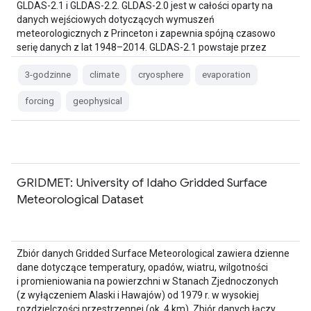
GLDAS-2.1 i GLDAS-2.2. GLDAS-2.0 jest w całości oparty na
danych wejściowych dotyczących wymuszeń
meteorologicznych z Princeton i zapewnia spójną czasowo
serię danych z lat 1948–2014. GLDAS-2.1 powstaje przez
połączenie danych z modelu …
3-godzinne
climate
cryosphere
evaporation
forcing
geophysical
GRIDMET: University of Idaho Gridded Surface
Meteorological Dataset
Zbiór danych Gridded Surface Meteorological zawiera dzienne
dane dotyczące temperatury, opadów, wiatru, wilgotności
i promieniowania na powierzchni w Stanach Zjednoczonych
(z wyłączeniem Alaski i Hawajów) od 1979 r. w wysokiej
rozdzielczości przestrzennej (ok. 4 km). Zbiór danych łączy