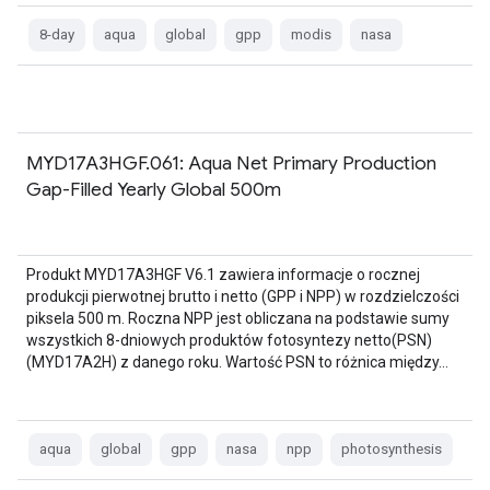
8-day
aqua
global
gpp
modis
nasa
MYD17A3HGF.061: Aqua Net Primary Production
Gap-Filled Yearly Global 500m
Produkt MYD17A3HGF V6.1 zawiera informacje o rocznej
produkcji pierwotnej brutto i netto (GPP i NPP) w rozdzielczości
piksela 500 m. Roczna NPP jest obliczana na podstawie sumy
wszystkich 8-dniowych produktów fotosyntezy netto(PSN)
(MYD17A2H) z danego roku. Wartość PSN to różnica między…
aqua
global
gpp
nasa
npp
photosynthesis