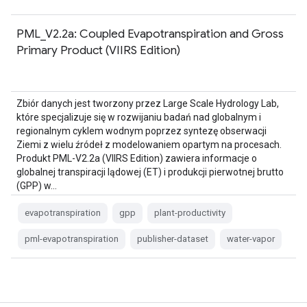
PML_V2.2a: Coupled Evapotranspiration and Gross
Primary Product (VIIRS Edition)
Zbiór danych jest tworzony przez Large Scale Hydrology Lab,
które specjalizuje się w rozwijaniu badań nad globalnym i
regionalnym cyklem wodnym poprzez syntezę obserwacji
Ziemi z wielu źródeł z modelowaniem opartym na procesach.
Produkt PML-V2.2a (VIIRS Edition) zawiera informacje o
globalnej transpiracji lądowej (ET) i produkcji pierwotnej brutto
(GPP) w…
evapotranspiration
gpp
plant-productivity
pml-evapotranspiration
publisher-dataset
water-vapor