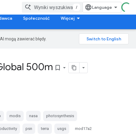
/
dawca
Społeczność
Więcej
AI mogą zawierać błędy.
 Global 500m
bookmark_border
p
modis
nasa
photosynthesis
oductivity
psn
terra
usgs
mod17a2