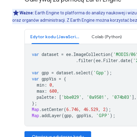
Ważne:
Earth Engine to platforma do analizy naukowej i wizu
oraz organów administracji. Z Earth Engine można korzystać bez
Edytor kodu (JavaScript)
Colab (Python)
var
dataset
=
ee
.
ImageCollection
(
'MODIS/06
.
filter
(
ee
.
Filter
.
date
(
'
var
gpp
=
dataset
.
select
(
'Gpp'
);
var
gppVis
=
{
min
:
0
,
max
:
600
,
palette
:
[
'bbe029'
,
'0a9501'
,
'074b03'
],
};
Map
.
setCenter
(
6.746
,
46.529
,
2
);
Map
.
addLayer
(
gpp
,
gppVis
,
'GPP'
);
Otwórz w edytorze kodu