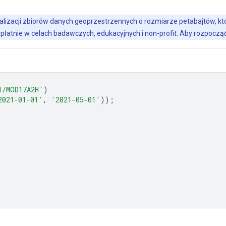
alizacji zbiorów danych geoprzestrzennych o rozmiarze petabajtów, któr
płatnie w celach badawczych, edukacyjnych i non-profit. Aby rozpoczą
1/MOD17A2H'
)
2021-01-01'
,
'2021-05-01'
));