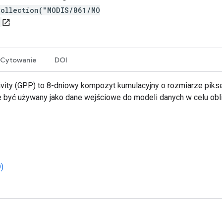
Collection("MODIS/061/MO
open_in_new
Cytowanie
DOI
ty (GPP) to 8-dniowy kompozyt kumulacyjny o rozmiarze piksela
 być używany jako dane wejściowe do modeli danych w celu obli
)