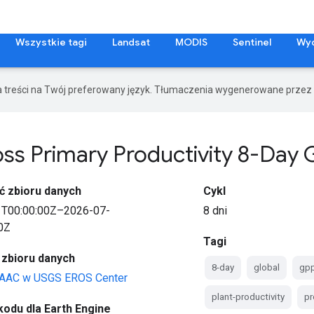
Wszystkie tagi
Landsat
MODIS
Sentinel
Wy
a treści na Twój preferowany język. Tłumaczenia wygenerowane przez 
oss Primary Productivity 8-Day
ć zbioru danych
Cykl
1T00:00:00Z–2026-07-
8 dni
0Z
Tagi
 zbioru danych
8-day
global
gp
AAC w USGS EROS Center
plant-productivity
pr
odu dla Earth Engine