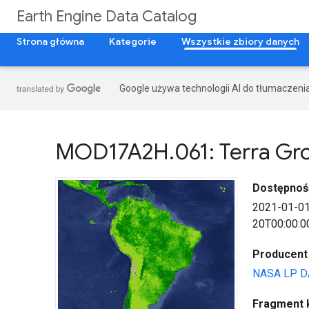
Earth Engine Data Catalog
Strona główna
Kategorie
Wszystkie zbiory danych
Google używa technologii AI do tłumaczeni
MOD17A2H
.
061: Terra Gr
Dostępnoś
2021-01-0
20T00:00:0
Producent
NASA LP D
Fragment k