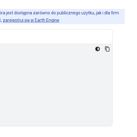
a jest dostępna zarówno do publicznego użytku, jak i dla firm
ć,
zarejestruj się w Earth Engine
.