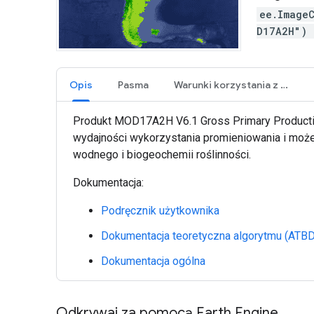
ee.Image
D17A2H")
Opis
Pasma
Warunki korzystania z usługi
Produkt MOD17A2H V6.1 Gross Primary Productivi
wydajności wykorzystania promieniowania i może
wodnego i biogeochemii roślinności.
Dokumentacja:
Podręcznik użytkownika
Dokumentacja teoretyczna algorytmu (ATBD
Dokumentacja ogólna
Odkrywaj za pomocą Earth Engine