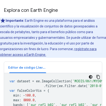
Explora con Earth Engine
Importante:
Earth Engine es una plataforma para el análisis
científico y la visualización de conjuntos de datos geoespaciales a
escala de petabytes, tanto para el beneficio público como para
usuarios empresariales y gubernamentales. Se puede utilizar de forma
gratuita para la investigación, la educación y el uso por parte de
organizaciones sin fines de lucro. Para comenzar,
regístrate para
obtener acceso a Earth Engine.
Editor de código (JavaScript)
var
dataset
=
ee
.
ImageCollection
(
'MODIS/061/MYD09G
.
filter
(
ee
.
Filter
.
date
(
'2018-01-
var
falseColorVis
=
{
min
:
-
100.0
,
max
:
8000.0
,
bands
:
[
'sur_refl_b02'
,
'sur_refl_b02'
,
'sur_ref