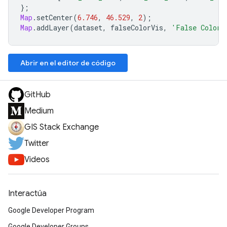
};
Map
.
setCenter
(
6.746
,
46.529
,
2
);
Map
.
addLayer
(
dataset
,
falseColorVis
,
'False Color'
Abrir en el editor de código
GitHub
Medium
GIS Stack Exchange
Twitter
Videos
Interactúa
Google Developer Program
Google Developer Groups