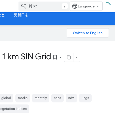
/
状态
更新日志
 1 km SIN Grid
bookmark_border
global
modis
monthly
nasa
ndvi
usgs
vegetation-indices