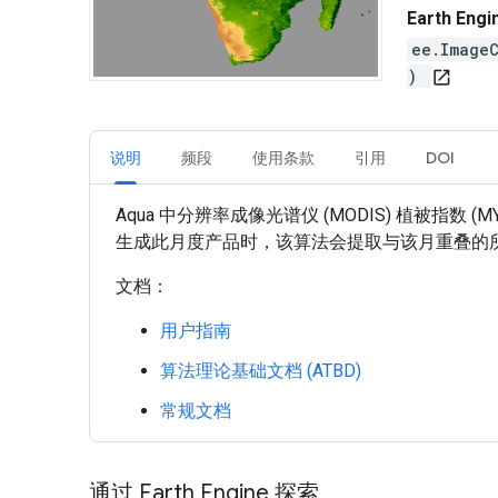
Earth En
ee.Image
)
open_in_new
说明
频段
使用条款
引用
DOI
Aqua 中分辨率成像光谱仪 (MODIS) 植被指数 
生成此月度产品时，该算法会提取与该月重叠的所有
文档：
用户指南
算法理论基础文档 (ATBD)
常规文档
通过 Earth Engine 探索