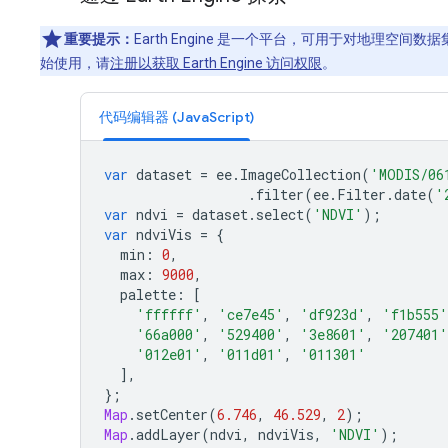
重要提示：
Earth Engine 是一个平台，可用于对地理空
始使用，请
注册以获取 Earth Engine 访问权限
。
代码编辑器 (JavaScript)
var
dataset
=
ee
.
ImageCollection
(
'MODIS/06
.
filter
(
ee
.
Filter
.
date
(
'
var
ndvi
=
dataset
.
select
(
'NDVI'
);
var
ndviVis
=
{
min
:
0
,
max
:
9000
,
palette
:
[
'ffffff'
,
'ce7e45'
,
'df923d'
,
'f1b555'
'66a000'
,
'529400'
,
'3e8601'
,
'207401'
'012e01'
,
'011d01'
,
'011301'
],
};
Map
.
setCenter
(
6.746
,
46.529
,
2
);
Map
.
addLayer
(
ndvi
,
ndviVis
,
'NDVI'
);