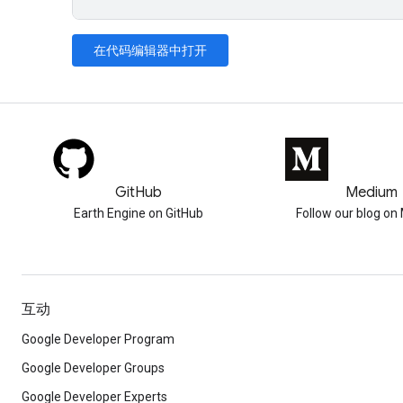
在代码编辑器中打开
GitHub
Medium
Earth Engine on GitHub
Follow our blog o
互动
Google Developer Program
Google Developer Groups
Google Developer Experts