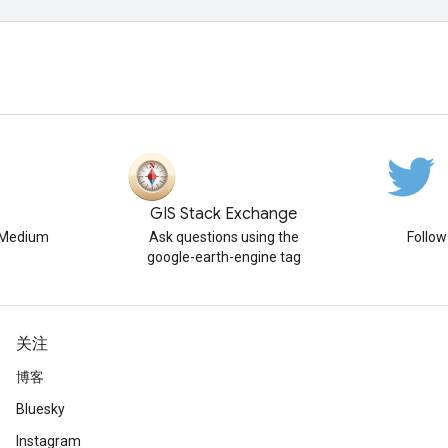
GIS Stack Exchange
n Medium
Ask questions using the
Follo
google-earth-engine tag
关注
博客
Bluesky
Instagram