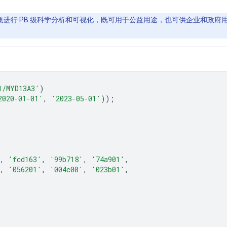
间数据集进行 PB 级科学分析和可视化，既可用于公益用途，也可供企业和政府用户
1/MYD13A3'
)
2020-01-01'
,
'2023-05-01'
));
,
'fcd163'
,
'99b718'
,
'74a901'
,
,
'056201'
,
'004c00'
,
'023b01'
,