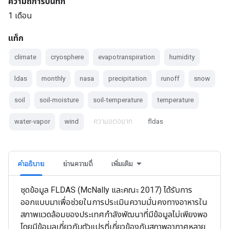
ความถี่การบันทึก
1 เดือน
แท็ก
climate
cryosphere
evapotranspiration
humidity
ldas
monthly
nasa
precipitation
runoff
snow
soil
soil-moisture
soil-temperature
temperature
water-vapor
wind
ความอดอยาก
fldas
คำอธิบาย
ย่านความถี่
เพิ่มเติม
ชุดข้อมูล FLDAS (McNally และคณะ 2017) ได้รับการ
ออกแบบมาเพื่อช่วยในการประเมินความมั่นคงทางอาหารใน
สภาพแวดล้อมของประเทศกำลังพัฒนาที่มีข้อมูลไม่เพียงพอ
โดยมีข้อมูลเกี่ยวกับตัวแปรที่เกี่ยวข้องกับสภาพอากาศหลาย