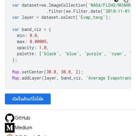
var
dataset
=
ee
.
ImageCollection
(
'NASA/FLDAS/NOAH01/
.
filter
(
ee
.
Filter
.
date
(
'2018-11-01'
,
var
layer
=
dataset
.
select
(
'Evap_tavg'
);
var
band_viz
=
{
min
:
0.0
,
max
:
0.00005
,
opacity
:
1.0
,
palette
:
[
'black'
,
'blue'
,
'purple'
,
'cyan'
,
'g
};
Map
.
setCenter
(
30.0
,
30.0
,
2
);
Map
.
addLayer
(
layer
,
band_viz
,
'Average Evapotransp
เปิดในตัวแก้ไขโค้ด
GitHub
Medium