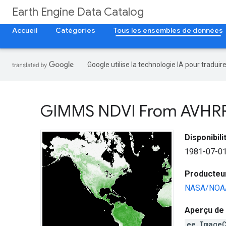
Earth Engine Data Catalog
Accueil
Catégories
Tous les ensembles de données
Google utilise la technologie IA pour tradui
GIMMS NDVI From AVHRR 
Disponibil
1981-07-01
Producteu
NASA/NOA
Aperçu de 
ee.Image