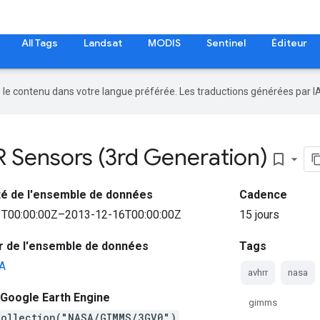
All Tags
Landsat
MODIS
Sentinel
Éditeur
re le contenu dans votre langue préférée. Les traductions générées par I
Sensors (3rd Generation)
bookmark_border
ité de l'ensemble de données
Cadence
T00:00:00Z–2013-12-16T00:00:00Z
15 jours
r de l'ensemble de données
Tags
A
avhrr
nasa
Google Earth Engine
gimms
Collection("NASA/GIMMS/3GV0")