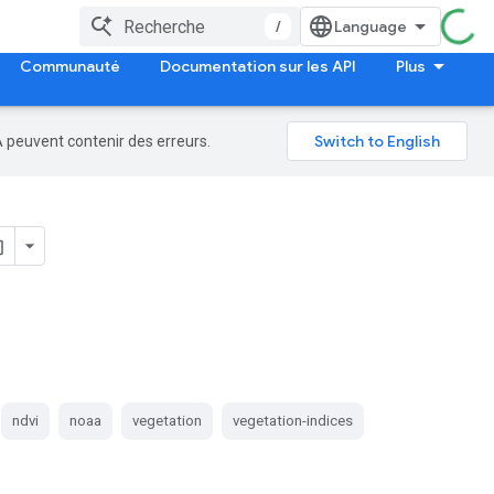
/
Communauté
Documentation sur les API
Plus
A peuvent contenir des erreurs.
ndvi
noaa
vegetation
vegetation-indices