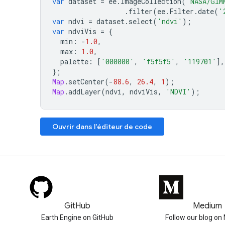
var
dataset
=
ee
.
ImageCollection
(
'NASA/GIM
.
filter
(
ee
.
Filter
.
date
(
'
var
ndvi
=
dataset
.
select
(
'ndvi'
);
var
ndviVis
=
{
min
:
-
1.0
,
max
:
1.0
,
palette
:
[
'000000'
,
'f5f5f5'
,
'119701'
],
};
Map
.
setCenter
(
-
88.6
,
26.4
,
1
);
Map
.
addLayer
(
ndvi
,
ndviVis
,
'NDVI'
);
Ouvrir dans l'éditeur de code
GitHub
Medium
Earth Engine on GitHub
Follow our blog o