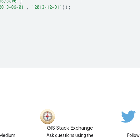
MS/3GV0'
)
2013-06-01'
,
'2013-12-31'
));
GIS Stack Exchange
n Medium
Ask questions using the
Follo