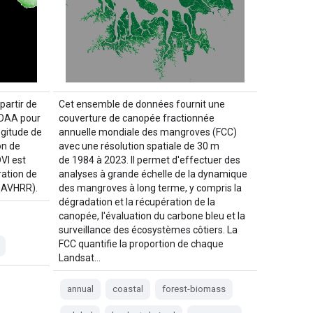
partir de
Cet ensemble de données fournit une
NOAA pour
couverture de canopée fractionnée
ngitude de
annuelle mondiale des mangroves (FCC)
on de
avec une résolution spatiale de 30 m
VI est
de 1984 à 2023. Il permet d'effectuer des
ation de
analyses à grande échelle de la dynamique
s AVHRR).
des mangroves à long terme, y compris la
dégradation et la récupération de la
canopée, l'évaluation du carbone bleu et la
surveillance des écosystèmes côtiers. La
FCC quantifie la proportion de chaque
Landsat…
annual
coastal
forest-biomass