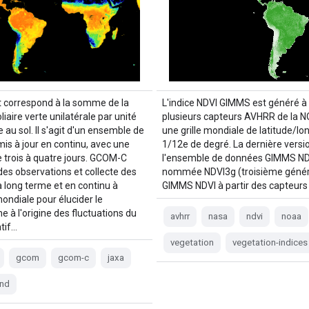
t correspond à la somme de la
L'indice NDVI GIMMS est généré à 
liaire verte unilatérale par unité
plusieurs capteurs AVHRR de la 
 au sol. Il s'agit d'un ensemble de
une grille mondiale de latitude/lo
is à jour en continu, avec une
1/12e de degré. La dernière versi
e trois à quatre jours. GCOM-C
l'ensemble de données GIMMS ND
des observations et collecte des
nommée NDVI3g (troisième génér
 long terme et en continu à
GIMMS NDVI à partir des capteur
mondiale pour élucider le
 à l'origine des fluctuations du
avhrr
nasa
ndvi
noaa
atif…
vegetation
vegetation-indices
gcom
gcom-c
jaxa
and