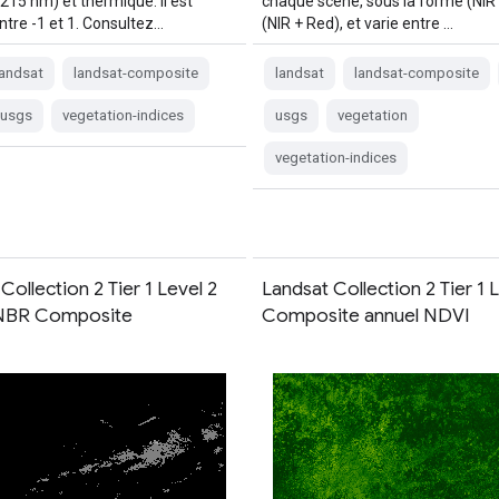
215 nm) et thermique. Il est
chaque scène, sous la forme (NIR 
ntre -1 et 1. Consultez…
(NIR + Red), et varie entre …
landsat
landsat-composite
landsat
landsat-composite
usgs
vegetation-indices
usgs
vegetation
vegetation-indices
Collection 2 Tier 1 Level 2
Landsat Collection 2 Tier 1 
 NBR Composite
Composite annuel NDVI