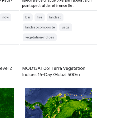
- Red) /
spectrale de chaque pixel par rapport à un
point spectral de référence (le …
ndvi
bai
fire
landsat
landsat-composite
usgs
vegetation-indices
Level 2
MOD13A1.061 Terra Vegetation
Indices 16-Day Global 500m