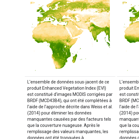
L'ensemble de données sous-jacent de ce
L'ensembl
produit Enhanced Vegetation Index (EVI)
produit E
est constitué d'images MODIS corrigées par
est const
BRDF (MCD43B4), qui ont été complétées à
BRDF (MCD
l'aide de l'approche décrite dans Weiss et al.
l'aide de 
(2014) pour éliminer les données
(2014) po
manquantes causées par des facteurs tels
manquante
que la couverture nuageuse. Après le
que la co
remplissage des valeurs manquantes, les
remplissa
données ont été tronquées à …
données o