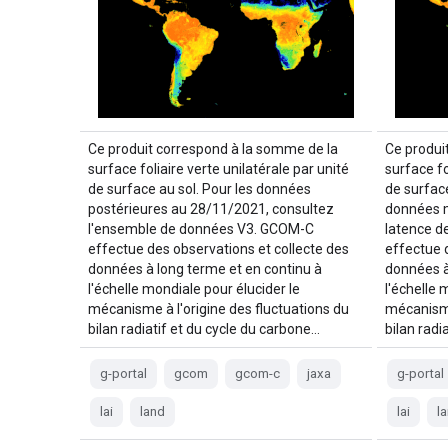
Ce produit correspond à la somme de la
Ce produi
surface foliaire verte unilatérale par unité
surface fo
de surface au sol. Pour les données
de surface
postérieures au 28/11/2021, consultez
données m
l'ensemble de données V3. GCOM-C
latence d
effectue des observations et collecte des
effectue 
données à long terme et en continu à
données à
l'échelle mondiale pour élucider le
l'échelle 
mécanisme à l'origine des fluctuations du
mécanisme
bilan radiatif et du cycle du carbone…
bilan radi
g-portal
gcom
gcom-c
jaxa
g-portal
lai
land
lai
l