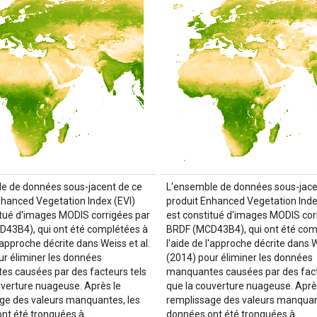
e de données sous-jacent de ce
L'ensemble de données sous-jace
nhanced Vegetation Index (EVI)
produit Enhanced Vegetation Inde
itué d'images MODIS corrigées par
est constitué d'images MODIS cor
43B4), qui ont été complétées à
BRDF (MCD43B4), qui ont été com
l'approche décrite dans Weiss et al.
l'aide de l'approche décrite dans W
ur éliminer les données
(2014) pour éliminer les données
s causées par des facteurs tels
manquantes causées par des fact
uverture nuageuse. Après le
que la couverture nuageuse. Aprè
ge des valeurs manquantes, les
remplissage des valeurs manquan
nt été tronquées à …
données ont été tronquées à …