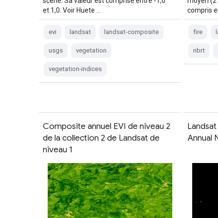
scène. Sa valeur est comprise entre -1,0
moyen (2 
et 1,0. Voir Huete …
compris e
evi
landsat
landsat-composite
fire
usgs
vegetation
nbrt
vegetation-indices
Composite annuel EVI de niveau 2
Landsat 
de la collection 2 de Landsat de
Annual
niveau 1