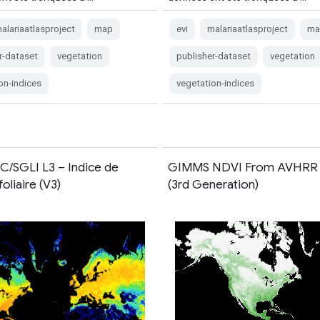
alariaatlasproject
map
evi
malariaatlasproject
ma
r-dataset
vegetation
publisher-dataset
vegetation
on-indices
vegetation-indices
SGLI L3 – Indice de
GIMMS NDVI From AVHRR 
foliaire (V3)
(3rd Generation)