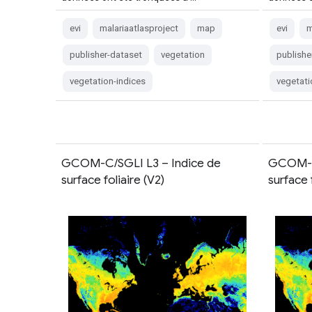
evi
malariaatlasproject
map
evi
m
publisher-dataset
vegetation
publishe
vegetation-indices
vegetati
GCOM-C/SGLI L3 – Indice de
GCOM-C/
surface foliaire (V2)
surface 