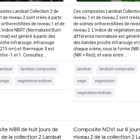
sites Landsat Collection 2 de
Ces composites Landsat Collectio
t de niveau 2 sont créés à partir
niveau 1 et de niveau 2 sont créés 
 orthorectifiées de niveau 1 et de
de scènes orthorectifiées de nivea
 L'indice NBRT (Normalized Burn
niveau 2. L'indice de végétation p
rmal) est généré à partir des
différence normalisée est généré 
oche infrarouge, infrarouge
des bandes proche infrarouge et 
215 nm) et thermique. Il est
chaque scène, sous la forme (NIR 
ntre -1 et 1. Consultez…
(NIR + Red), et varie entre …
landsat
landsat-composite
landsat
landsat-composite
usgs
vegetation-indices
usgs
vegetation
vegetation-indices
te NBR de huit jours de
Composite NDVI sur 8 jour
 de la collection 2 Landsat
niveau 2 de la collection 2 