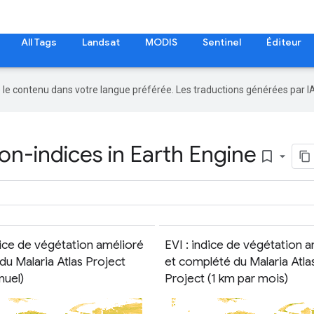
All Tags
Landsat
MODIS
Sentinel
Éditeur
re le contenu dans votre langue préférée. Les traductions générées par I
n-indices in Earth Engine
bookmark_border
dice de végétation amélioré
EVI : indice de végétation 
u Malaria Atlas Project
et complété du Malaria Atla
nuel)
Project (1 km par mois)