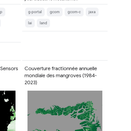
p
g-portal
gcom
gcom-c
jaxa
lai
land
Sensors
Couverture fractionnée annuelle
mondiale des mangroves (1984-
2023)