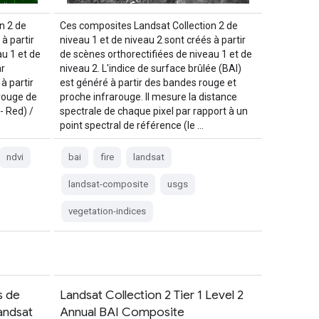
n 2 de
Ces composites Landsat Collection 2 de
à partir
niveau 1 et de niveau 2 sont créés à partir
u 1 et de
de scènes orthorectifiées de niveau 1 et de
ar
niveau 2. L'indice de surface brûlée (BAI)
à partir
est généré à partir des bandes rouge et
rouge de
proche infrarouge. Il mesure la distance
- Red) /
spectrale de chaque pixel par rapport à un
point spectral de référence (le …
ndvi
bai
fire
landsat
landsat-composite
usgs
vegetation-indices
s de
Landsat Collection 2 Tier 1 Level 2
Landsat
Annual BAI Composite