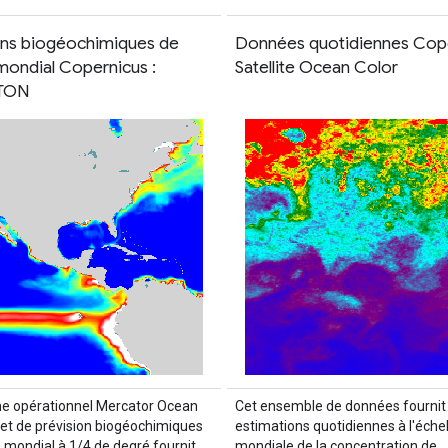
ons biogéochimiques de
Données quotidiennes Cop
mondial Copernicus :
Satellite Ocean Color
TON
e opérationnel Mercator Ocean
Cet ensemble de données fournit
 et de prévision biogéochimiques
estimations quotidiennes à l'échel
n mondial à 1/4 de degré fournit
mondiale de la concentration de