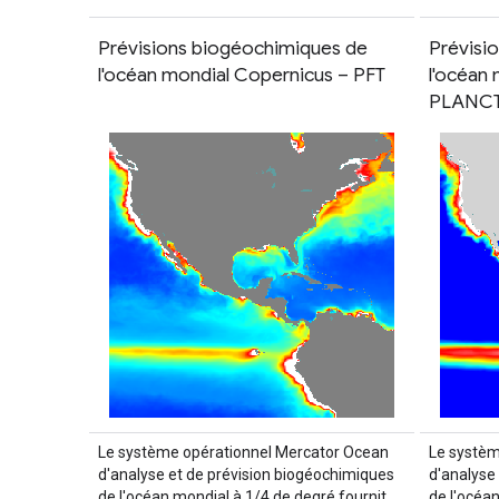
Prévisions biogéochimiques de
Prévisi
l'océan mondial Copernicus – PFT
l'océan 
PLANC
Le système opérationnel Mercator Ocean
Le systèm
d'analyse et de prévision biogéochimiques
d'analyse
de l'océan mondial à 1/4 de degré fournit
de l'océa