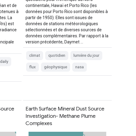
éan et de
continentale, Hawaï et Porto Rico (les
obtenues à
données pour Porto Rico sont disponibles à
tes. La
partir de 1950). Elles sont issues de
Rrs) est
données de stations météorologiques
rradiance
sélectionnées et de diverses sources de
données complémentaires. Par rapport à la
incipale
version précédente, Daymet …
climat
quotidien
lumière du jour
daily
flux
géophysique
nasa
Source
Earth Surface Mineral Dust Source
Investigation- Methane Plume
Complexes