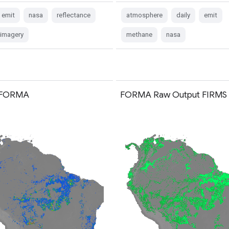
emit
nasa
reflectance
atmosphere
daily
emit
e-imagery
methane
nasa
s FORMA
FORMA Raw Output FIRMS