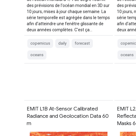
des prévisions de l'océan mondial en 3D sur
des prévi
10 jours, mises à jour chaque semaine. La
10 jours,
série temporelle est agrégée dans le temps
série tem
afin d'atteindre une fenêtre glissante de
afin d'att
deux années complètes. C'est ça…
deux anné
copernicus
daily
forecast
coperni
oceans
oceans
EMIT L1B At-Sensor Calibrated
EMIT L2
Radiance and Geolocation Data 60
Reflect
m
Masks 