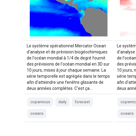
Le système opérationnel Mercator Ocean
Le systèm
d'analyse et de prévision biogéochimiques
d'analyse
de l'océan mondial à 1/4 de degré fournit
de l'océa
des prévisions de l'océan mondial en 3D sur
des prévi
10 jours, mises à jour chaque semaine. La
10 jours,
série temporelle est agrégée dans le temps
série tem
afin d'atteindre une fenêtre glissante de
afin d'att
deux années complètes. C'est ça…
deux anné
copernicus
daily
forecast
coperni
oceans
oceans