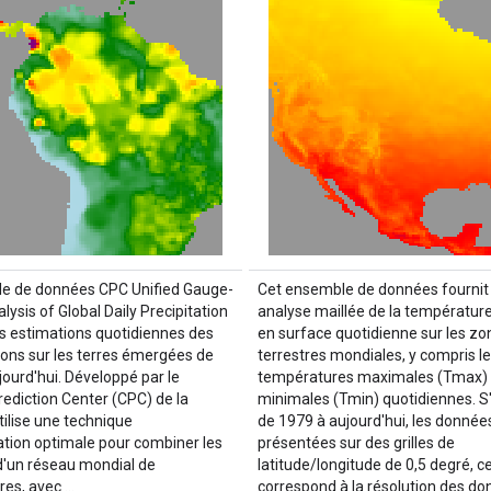
e de données CPC Unified Gauge-
Cet ensemble de données fournit
ysis of Global Daily Precipitation
analyse maillée de la température 
es estimations quotidiennes des
en surface quotidienne sur les zo
tions sur les terres émergées de
terrestres mondiales, y compris l
jourd'hui. Développé par le
températures maximales (Tmax) 
rediction Center (CPC) de la
minimales (Tmin) quotidiennes. S
tilise une technique
de 1979 à aujourd'hui, les donnée
lation optimale pour combiner les
présentées sur des grilles de
'un réseau mondial de
latitude/longitude de 0,5 degré, ce
res, avec …
correspond à la résolution des d