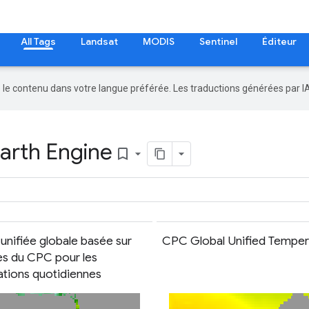
All Tags
Landsat
MODIS
Sentinel
Éditeur
re le contenu dans votre langue préférée. Les traductions générées par I
Earth Engine
bookmark_border
unifiée globale basée sur
CPC Global Unified Temper
ges du CPC pour les
ations quotidiennes