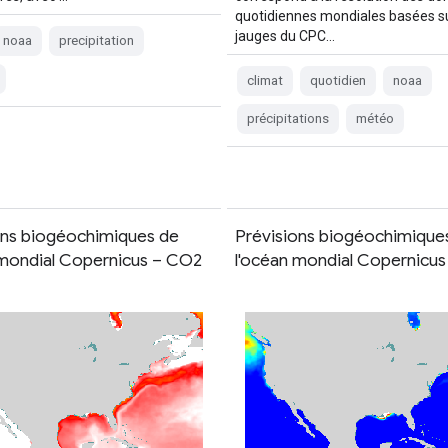
quotidiennes mondiales basées su
jauges du CPC…
noaa
precipitation
climat
quotidien
noaa
précipitations
météo
ons biogéochimiques de
Prévisions biogéochimique
 mondial Copernicus – CO2
l'océan mondial Copernicus