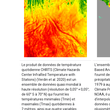
Le produit de données de température
L'ensembl
quotidienne CHIRTS (Climate Hazards
Based Anal
Center InfraRed Temperature with
fournit d
Stations) (Verdin et al. 2020) est un
précipita
ensemble de données quasi mondial à
1979 à au
haute résolution (résolution de 0,05° × 0,05°,
Climate P
de 60° S à 70° N) qui fournit les
NOAA, il u
températures minimales (Tmin) et
d'interpo
maximales (Tmax) quotidiennes à
données d
2 mètres, ainsi que quatre variables
pluviomèt