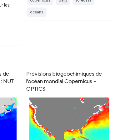
copernicus
daily
forecast
r les
oceans
s de
Prévisions biogéochimiques de
 : NUT
l'océan mondial Copernicus –
OPTICS