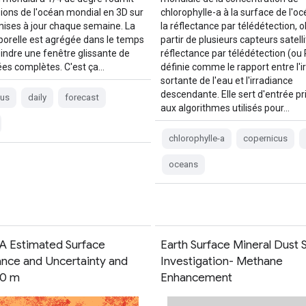
sions de l'océan mondial en 3D sur
chlorophylle-a à la surface de l'oc
 mises à jour chaque semaine. La
la réflectance par télédétection, 
porelle est agrégée dans le temps
partir de plusieurs capteurs satelli
eindre une fenêtre glissante de
réflectance par télédétection (ou 
es complètes. C'est ça…
définie comme le rapport entre l'i
sortante de l'eau et l'irradiance
descendante. Elle sert d'entrée pr
cus
daily
forecast
aux algorithmes utilisés pour…
chlorophylle-a
copernicus
oceans
A Estimated Surface
Earth Surface Mineral Dust 
ance and Uncertainty and
Investigation- Methane
60 m
Enhancement